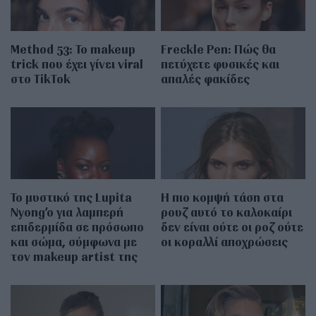
Method 53: Το makeup
Freckle Pen: Πώς θα
trick που έχει γίνει viral
πετύχετε φυσικές και
στο TikTok
απαλές φακίδες
Το μυστικό της Lupita
Η πιο κομψή τάση στα
Nyong’o για λαμπερή
ρουζ αυτό το καλοκαίρι
επιδερμίδα σε πρόσωπο
δεν είναι ούτε οι ροζ ούτε
και σώμα, σύμφωνα με
οι κοραλλί αποχρώσεις
τον makeup artist της