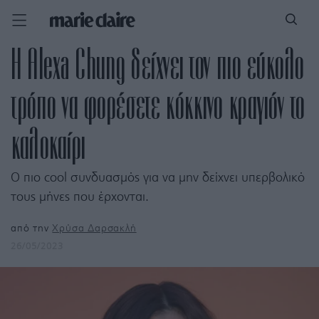
Η Alexa Chung δείχνει τον πιο εύκολο
τρόπο να φορέσετε κόκκινο κραγιόν το
καλοκαίρι
Ο πιο cool συνδυασμός για να μην δείχνει υπερβολικό
τους μήνες που έρχονται.
από την
Χρύσα Δαρσακλή
26/05/2023