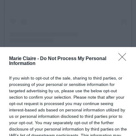
Marie Claire -
Do Not Process My Personal
Information
Η δημοσίευση κοινοποιήθηκε από το χρήστη Alexa Chung (@alexachung)
If you wish to opt-out of the sale, sharing to third parties, or
processing of your personal or sensitive information for
targeted advertising by us, please use the below opt-out
Τρία κόκκινα κραγιόν που αγαπάμε αυτό το
section to confirm your selection. Please note that after your
διάστημα
opt-out request is processed you may continue seeing
interest-based ads based on personal information utilized by
us or personal information disclosed to third parties prior to
your opt-out. You may separately opt-out of the further
disclosure of your personal information by third parties on the
IAB’s list of downstream participants. This information may