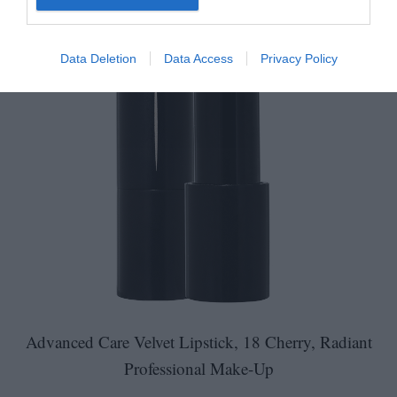
Data Deletion
Data Access
Privacy Policy
Advanced Care Velvet Lipstick, 18 Cherry, Radiant
Professional Make-Up