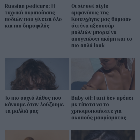
Russian pedicure: Η
Οι street style
τεχνική περιποίησης
εμφανίσεις της
ποδιών που γίνεται όλο
Κοπεγχάγης μας θύμισαν
και πιο δημοφιλής
ότι ένα αξεσουάρ
μαλλιών μπορεί να
απογειώσει ακόμη και το
πιο απλό look
Το πιο συχνό λάθος που
Baby oil: Γιατί δεν πρέπει
κάνουμε όταν λούζουμε
με τίποτα να το
τα μαλλιά μας
χρησιμοποιήσετε για
σκοπούς μαυρίσματος