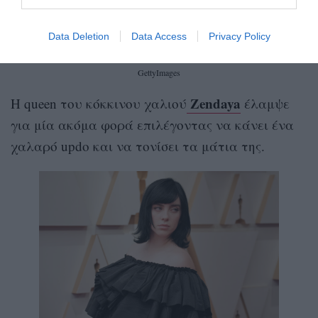
Data Deletion
Data Access
Privacy Policy
GettyImages
Zendaya
Η queen του κόκκινου χαλιού
έλαμψε
για μία ακόμα φορά επιλέγοντας να κάνει ένα
χαλαρό updo και να τονίσει τα μάτια της.