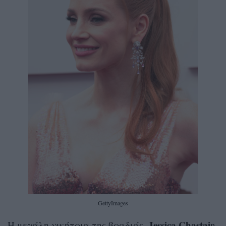
GettyImages
Jessica Chastai
Η μεγάλη νικήτρια της βραδιάς,
n,