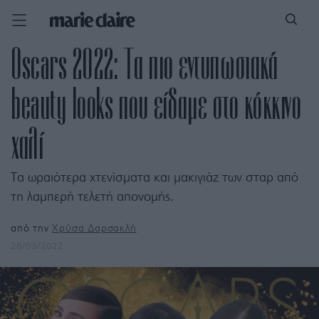
Oscars 2022: Τα πιο εντυπωσιακά
beauty looks που είδαμε στο κόκκινο
χαλί
Τα ωραιότερα χτενίσματα και μακιγιάζ των σταρ από
τη λαμπερή τελετή απονομής.
από την
Χρύσα Δαρσακλή
28/03/2022