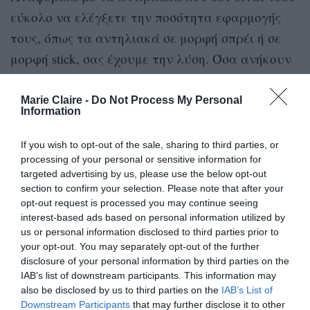
εύκολο να ελέγξετε την ποσότητα εφαρμογής
τους, όπως τα αντηλιακά σε μορφή σπρέι ή σε
μορφή stick, σας έχουμε την λύση. Όσα ανήκουν
στην πρώτη κατηγορία θέλουν καλή ανακίνηση
πριν την χρήση και εφαρμογή έως ότου το δέρμα
Marie Claire -
Do Not Process My Personal
Information
να καλυφθεί ολοκληρωτικά, ενώ όσα ανήκουν
στην δεύτερη κατηγορία με τέσσερα περάσματα
If you wish to opt-out of the sale, sharing to third parties, or
processing of your personal or sensitive information for
μπρος-πίσω ανά περιοχή και σωστό άπλωμα,
targeted advertising by us, please use the below opt-out
ώστε να απορροφηθεί το προϊόν προσφέρουν
section to confirm your selection. Please note that after your
την απαραίτητη κάλυψη. Ωστόσο δεν πρέπει να
opt-out request is processed you may continue seeing
interest-based ads based on personal information utilized by
ξεχνάμε ότι τα αντηλιακά σε σπρέι έχουν
us or personal information disclosed to third parties prior to
συνήθως συμπληρωματική δράση και
your opt-out. You may separately opt-out of the further
disclosure of your personal information by third parties on the
λειτουργούν σαν ενισχυτές του αντηλιακού που
IAB’s list of downstream participants. This information may
έχουμε ήδη εφαρμόσει. Αποτελούν εξαιρετική
also be disclosed by us to third parties on the
IAB’s List of
Downstream Participants
that may further disclose it to other
λύση για την ανανέωση της προστασίας πάνω