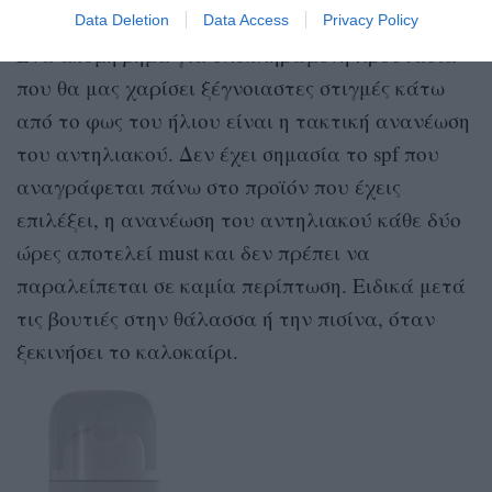
Data Deletion
Data Access
Privacy Policy
Ένα ακόμη βήμα για ολοκληρωμένη προστασία
που θα μας χαρίσει ξέγνοιαστες στιγμές κάτω
από το φως του ήλιου είναι η τακτική ανανέωση
του αντηλιακού. Δεν έχει σημασία το spf που
αναγράφεται πάνω στο προϊόν που έχεις
επιλέξει, η ανανέωση του αντηλιακού κάθε δύο
ώρες αποτελεί must και δεν πρέπει να
παραλείπεται σε καμία περίπτωση. Ειδικά μετά
τις βουτιές στην θάλασσα ή την πισίνα, όταν
ξεκινήσει το καλοκαίρι.