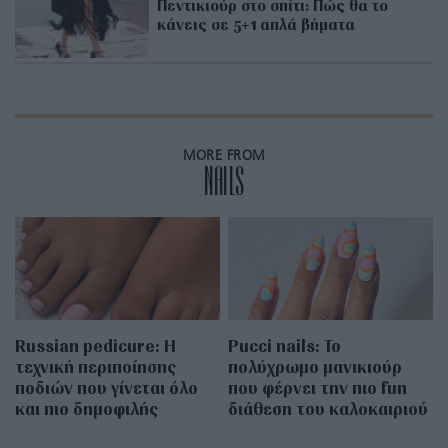
Πεντικιούρ στο σπίτι: Πώς θα το
κάνεις σε 5+1 απλά βήματα
MORE FROM
NAILS
Russian pedicure: Η
Pucci nails: Το
τεχνική περιποίησης
πολύχρωμο μανικιούρ
ποδιών που γίνεται όλο
που φέρνει την πιο fun
και πιο δημοφιλής
διάθεση του καλοκαιριού