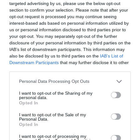
targeted advertising by us, please use the below opt-out
Moroccanoil 5. Θρεπτική κρέμα ανάπλασης
section to confirm your selection. Please note that after your
ποδιών, Frezyfeet Revital Restructuring Foot Cream,
opt-out request is processed you may continue seeing
interest-based ads based on personal information utilized by
Frezyderm 6. Αόρατο αντηλιακό σπρέι, Luxurious
us or personal information disclosed to third parties prior to
SunCare Invisible Spray SPF 30, InterMed
your opt-out. You may separately opt-out of the further
disclosure of your personal information by third parties on the
Extra Tip
IAB’s list of downstream participants. This information may
also be disclosed by us to third parties on the
IAB’s List of
Downstream Participants
that may further disclose it to other
Δεν παραλείπουμε να απλώσουμε αντηλιακό σε
third parties.
πόδια και πέλματα: ένα σε μορφή σπρέι
Personal Data Processing Opt Outs
αποτελεί την ιδανική επιλογή, αφού
εφαρμόζεται εύκολα παντού χωρίς να απαιτεί
I want to opt-out of the Sharing of my
personal data.
επάλειψη.
Opted In
I want to opt-out of the Sale of my
ΠΕΝΤΙΚΙΟΥΡ
Personal Data.
Opted In
Πριν από το πιο διασκεδαστικό κομμάτι του
I want to opt-out of processing my