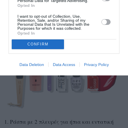
Personal Data for Targeted Advertising.
πεντικιούρ, που δεν είναι άλλο από την επιλογή
Opted In
της απόχρωσης βερνικιού, είναι σημαντικό να
I want to opt-out of Collection, Use,
περιποιηθούμε τα πετσάκια και τα ξηρά σημεία
Retention, Sale, and/or Sharing of my
Personal Data that Is Unrelated with the
στα πέλματα και να δώσουμε σχήμα στα νύχια.
Purposes for which it was collected.
Opted In
CONFIRM
Data Deletion
Data Access
Privacy Policy
1. Ράσπα με 2 πλευρές για ήπια και εντατική