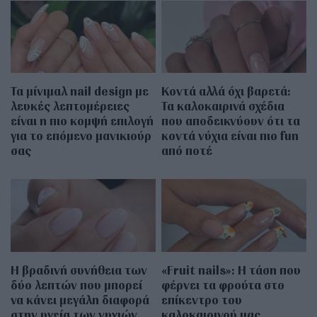
Τα μίνιμαλ nail design με
Κοντά αλλά όχι βαρετά:
λευκές λεπτομέρειες
Τα καλοκαιρινά σχέδια
είναι η πιο κομψή επιλογή
που αποδεικνύουν ότι τα
για το επόμενο μανικιούρ
κοντά νύχια είναι πιο fun
σας
από ποτέ
Η βραδινή συνήθεια των
«Fruit nails»: Η τάση που
δύο λεπτών που μπορεί
φέρνει τα φρούτα στο
να κάνει μεγάλη διαφορά
επίκεντρο του
στην υγεία των νυχιών
καλοκαιρινού μας