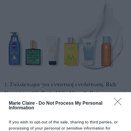
1. Γαλάκτωμα για εντατική ενυδάτωση, Rich
Nourishing 48h Body Milk, Nivea 2. Πολυχρηστικό
ξηρό έλαιο, Huile Prodigieuse Néroli, Nuxe 3.
Marie Claire -
Do Not Process My Personal
Information
Απολεπιστικό σώματος, Mandarin & White Musk
Body Scrub, Radiant 4. Αφρόλουτρο με έλαιο
If you wish to opt-out of the sale, sharing to third parties, or
αργκάν, Cleansing Hydration Shower Gel,
processing of your personal or sensitive information for