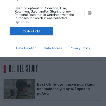
InterMed 8.
Oil,
Έλαιο αναδόμησης και
I want to opt-out of Collection, Use,
εντατικής λάμψης για ταλαιπωρημένα μαλλιά,
Retention, Sale, and/or Sharing of my
Personal Data that Is Unrelated with the
Kérastase 9.
Première Huile Gloss Réparatrice,
Oil-
Purposes for which it was collected.
Opted In
Serum σύνθεση κατά των ραγάδων,
Luminous630® Anti-Stretch Mark Body Oil
CONFIRM
Nivea
Serum,
Data Deletion
Data Access
Privacy Policy
ADVERTISEMENT - CONTINUE READING BELOW
RELATED STORY
Best Of: Τα αγαπημένα μας έλαια
περιποίησης για υγιή, λαμπερά
μαλλιά