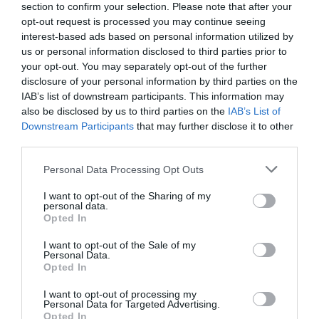
section to confirm your selection. Please note that after your
opt-out request is processed you may continue seeing
interest-based ads based on personal information utilized by
us or personal information disclosed to third parties prior to
your opt-out. You may separately opt-out of the further
1
. Λάδι σώματος για μασάζ, Phytolastil The
disclosure of your personal information by third parties on the
Lierac 2.
Massage Oil,
Ενυδατικό έλαιο μαλλιών,
IAB’s list of downstream participants. This information may
Moroccanoil 3.
Moroccanoil Treatment,
Ενυδατικό,
also be disclosed by us to third parties on the
IAB’s List of
Downstream Participants
that may further disclose it to other
ξηρό έλαιο προσώπου, Elements Vitality Dry Oil,
third parties.
Juliette Armand
4.
Roll-on με εκχύλισμα
Personal Data Processing Opt Outs
λεβάντας για αίσθηση χαλάρωσης, Pressure Point
Korres 5.
Fragrance Relaxing Lavender,
Ξηρό λάδι
I want to opt-out of the Sharing of my
personal data.
για πρόσωπο, σώμα και μαλλιά, Huile Prodigieuse
Opted In
Nuxe 6.
Multi-Purpose Dry Oil,
Θρεπτικό λάδι
I want to opt-out of the Sale of my
Personal Data.
Caudalie
σώματος, Soleil des Vignes Oil Elixir,
Opted In
7.
Έλαιο σώματος για έντονο μαύρισμα και
I want to opt-out of processing my
ενυδάτωση, Luxurious Sun Care Monoi
Personal Data for Targeted Advertising.
Opted In