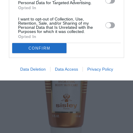
Personal Data for Targeted Advertising.
Opted In
Luxurious Self Tanning Vitamin Water, InterMed
I want to opt-out of Collection, Use,
Retention, Sale, and/or Sharing of my
Personal Data that Is Unrelated with the
Purposes for which it was collected.
Opted In
CONFIRM
Data Deletion
Data Access
Privacy Policy