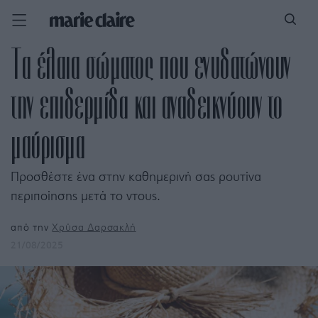
Τα έλαια σώματος που ενυδατώνουν
την επιδερμίδα και αναδεικνύουν το
μαύρισμα
Προσθέστε ένα στην καθημερινή σας ρουτίνα
περιποίησης μετά το ντους.
από την
Χρύσα Δαρσακλή
21/08/2025