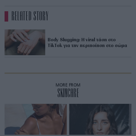
RELATED STORY
Body Slugging: Η viral τάση στο
TikTok για την περιποίηση στο σώμα
MORE FROM
SKINCARE