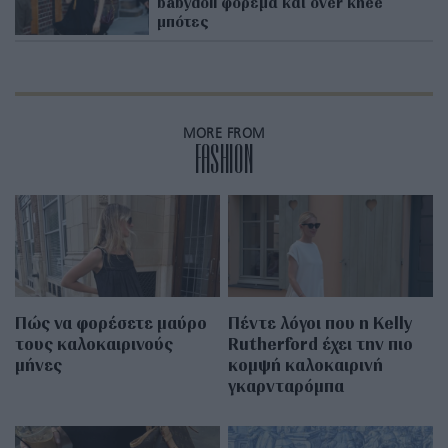
babydoll φόρεμα και over knee
μπότες
MORE FROM
FASHION
Πώς να φορέσετε μαύρο
Πέντε λόγοι που η Kelly
τους καλοκαιρινούς
Rutherford έχει την πιο
μήνες
κομψή καλοκαιρινή
γκαρνταρόμπα