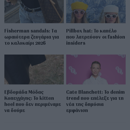
Fisherman sandals: Tα
Pillbox hat: Το καπέλο
ωραιότερα ζευγάρια για
που λατρεύουν οι fashion
το καλοκαίρι 2026
insiders
Εβδομάδα Μόδας
Cate Blanchett: Το denim
Κοπεγχάγης: Το kitten
trend που επέλεξε για τη
heel που δεν περιμέναμε
νέα της δημόσια
να δούμε
εμφάνιση