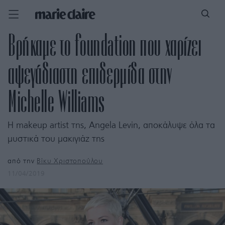
Βρήκαμε το foundation που χαρίζει
αψεγάδιαστη επιδερμίδα στην
Michelle Williams
H makeup artist της, Angela Levin, αποκάλυψε όλα τα
μυστικά του μακιγιάζ της
από την
Bίκυ Χριστοπούλου
11/04/2019