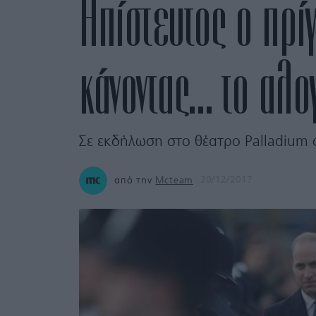
Απίστευτος ο πρί
κάνοντας… το αλογ
Σε εκδήλωση στο θέατρο Palladium σ
από την
Mcteam
20/12/2017