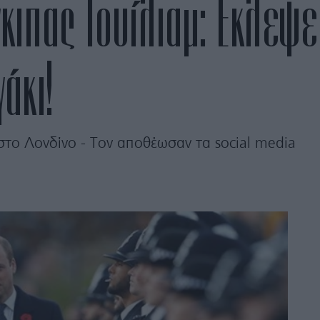
γκιπας Γουίλιαμ: Έκλεψ
άκι!
το Λονδίνο - Τον αποθέωσαν τα social media