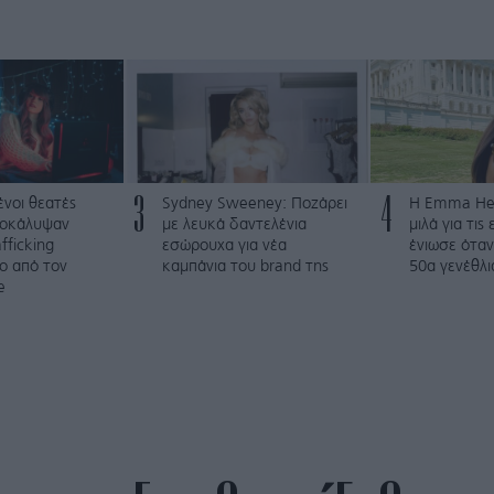
3
4
νοι θεατές
Sydney Sweeney: Ποζάρει
H Emma Hem
οκάλυψαν
με λευκά δαντελένια
μιλά για τις
fficking
εσώρουχα για νέα
ένιωσε όταν
ο από τον
καμπάνια του brand της
50α γενέθλι
e