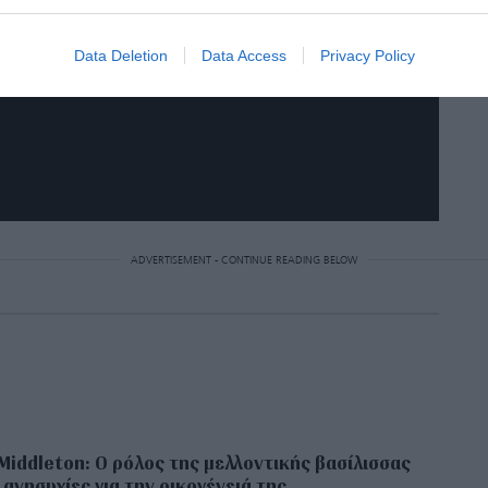
Data Deletion
Data Access
Privacy Policy
ADVERTISEMENT - CONTINUE READING BELOW
Middleton: Ο ρόλος της μελλοντικής βασίλισσας
ι ανησυχίες για την οικογένειά της