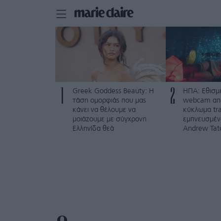
1
2
Greek Goddess Beauty: Η
ΗΠΑ: Εθισμέ
τάση ομορφιάς που μας
webcam απ
κάνει να θέλουμε να
κύκλωμα tra
μοιάζουμε με σύγχρονη
εμπνευσμέν
Ελληνίδα θεά
Andrew Tat