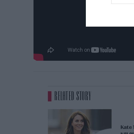
RELATED STORY
Kate 
και ο