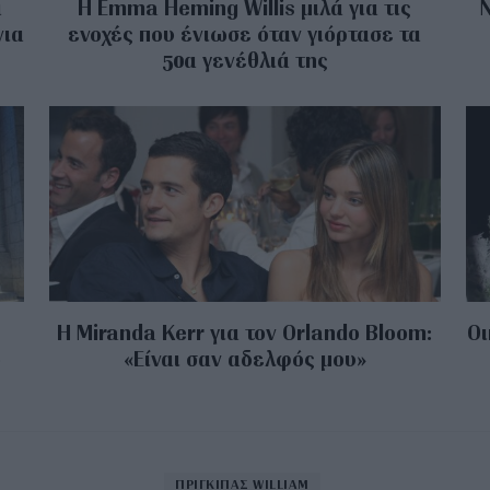
ά
H Emma Heming Willis μιλά για τις
νια
ενοχές που ένιωσε όταν γιόρτασε τα
50α γενέθλιά της
Η Miranda Kerr για τον Orlando Bloom:
Οι
ο
«Είναι σαν αδελφός μου»
ΠΡΙΓΚΙΠΑΣ WILLIAM