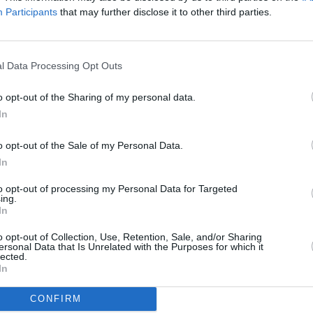
Participants
that may further disclose it to other third parties.
α το θέσει στον πρίγκιπα Γουίλιαμ. Ίσως δεν
ι όμως πράγματι ο πρίγκιπας Γουίλιαμ το
l Data Processing Opt Outs
α Γουίλιαμ τα social media πήραν φωτιά, τα
o opt-out of the Sharing of my personal data.
In
o opt-out of the Sale of my Personal Data.
In
to opt-out of processing my Personal Data for Targeted
ing.
In
o opt-out of Collection, Use, Retention, Sale, and/or Sharing
ersonal Data that Is Unrelated with the Purposes for which it
lected.
In
CONFIRM