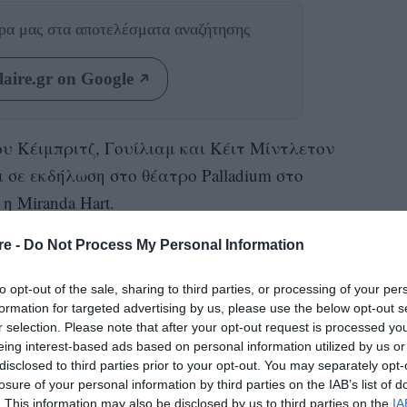
θρα μας
στα αποτελέσματα αναζήτησης
aire.gr on Google
ου Κέιμπριτζ, Γουίλιαμ και Κέιτ Μίντλετον
ι σε εκδήλωση στο θέατρο Palladium στο
η Miranda Hart.
τη περιελάμβανε το γνωστό στα τηλεοπτικά
re -
Do Not Process My Personal Information
μουσικής, κωμωδίας και καμπαρέ. Κανείς όμως
to opt-out of the sale, sharing to third parties, or processing of your per
υίλιαμ θα έκλεβε την παράσταση
formation for targeted advertising by us, please use the below opt-out s
r selection. Please note that after your opt-out request is processed y
eing interest-based ads based on personal information utilized by us or
disclosed to third parties prior to your opt-out. You may separately opt-
 η Miranda προσπάθησε να πείσει τον πρίγκιπα
losure of your personal information by third parties on the IAB’s list of
πημένη της δραστηριότητα, το galloping.
. This information may also be disclosed by us to third parties on the
IA