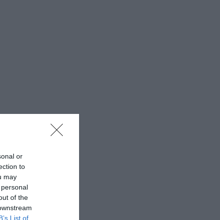
sonal or
ection to
ou may
 personal
out of the
 downstream
B’s List of