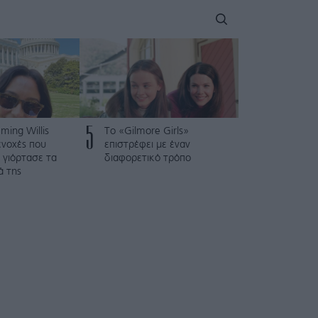
5
ing Willis
Το «Gilmore Girls»
 ενοχές που
επιστρέφει με έναν
 γιόρτασε τα
διαφορετικό τρόπο
ά της