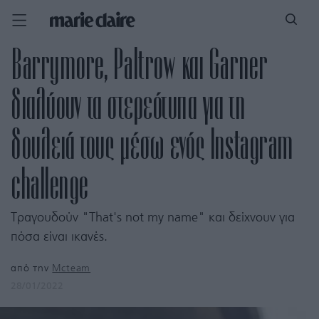
Barrymore, Paltrow και Garner
διαλύουν τα στερεότυπα για τη
δουλειά τους μέσω ενός Instagram
challenge
Τραγουδούν "That's not my name" και δείχνουν για
πόσα είναι ικανές.
από την
Mcteam
28/01/2022