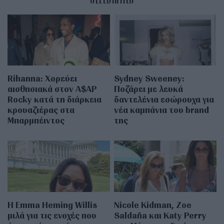
Rihanna: Χορεύει
Sydney Sweeney:
αισθησιακά στον A$AP
Ποζάρει με λευκά
Rocky κατά τη διάρκεια
δαντελένια εσώρουχα για
κρουαζιέρας στα
νέα καμπάνια του brand
Μπαρμπέιντος
της
H Emma Heming Willis
Nicole Kidman, Zoe
μιλά για τις ενοχές που
Saldaña και Katy Perry