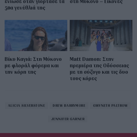
ένιωσε όταν γιόρτασε τα
στη Μύκονο – Εικόνες
50α γενέθλιά της
Βίκυ Καγιά: Στη Μύκονο
Matt Damon: Στην
με φλοράλ φόρεμα και
πρεμιέρα της Οδύσσειας
την κόρη της
με τη σύζυγο και τις δυο
τους κόρες
ALICIA SILVERSTONE
DREW BARRYMORE
GWYNETH PALTROW
JENNIFER GARNER