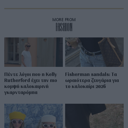
MORE FROM
FASHION
Πέντε λόγοι που η Kelly
Fisherman sandals: Tα
Rutherford έχει την πιο
ωραιότερα ζευγάρια για
κομψή καλοκαιρινή
το καλοκαίρι 2026
γκαρνταρόμπα