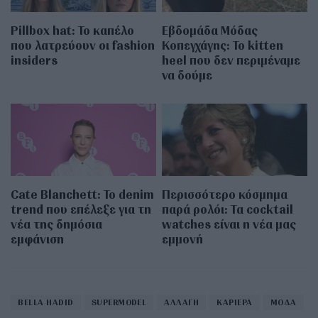
Pillbox hat: Το καπέλο
Εβδομάδα Μόδας
που λατρεύουν οι fashion
Κοπεγχάγης: Το kitten
insiders
heel που δεν περιμέναμε
να δούμε
Cate Blanchett: Το denim
Περισσότερο κόσμημα
trend που επέλεξε για τη
παρά ρολόι: Τα cocktail
νέα της δημόσια
watches είναι η νέα μας
εμφάνιση
εμμονή
BELLA HADID
SUPERMODEL
ΑΛΛΑΓΗ
ΚΑΡΙΕΡΑ
ΜΟΔΑ