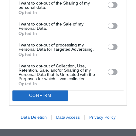
I want to opt-out of the Sharing of my
by=bellahadid
personal data.
Opted In
Η Hadid δηλώνει “Πιστεύω πως η σκληρή
I want to opt-out of the Sale of my
Personal Data.
δουλειά πάνω στην υποκριτική πρόκειται να
Opted In
μου δώσει μια καλύτερη πλατφόρμα να κάνω
I want to opt-out of processing my
μεγαλύτερα πράγματα στον κόσμο.”
Personal Data for Targeted Advertising.
Opted In
ADVERTISEMENT - CONTINUE READING BELOW
I want to opt-out of Collection, Use,
Retention, Sale, and/or Sharing of my
Personal Data that Is Unrelated with the
Purposes for which it was collected.
Opted In
RELATED STORY
CONFIRM
Η Intimissimi λανσάρει τη νέα της
καμπάνια που είναι αφιερωμένη στις
Data Deletion
Data Access
Privacy Policy
δυναμικές γυναίκες