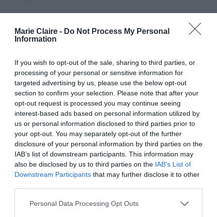
https://www.instagram.com/p/BVpzdDMn5Uf/?taken-
Marie Claire -
Do Not Process My Personal
by=bellahadid
Information
Η Bella ευελπιστεί μέσω της μεγάλης επιτυχίας
If you wish to opt-out of the sale, sharing to third parties, or
που γνωρίζει μέσω του μόντελινγκ να
processing of your personal or sensitive information for
targeted advertising by us, please use the below opt-out
“βουτήξει” στον χώρο της υποκριτικής
section to confirm your selection. Please note that after your
και
δηλώνει χαρακτηριστικά
“
Θα μου άρεσε
opt-out request is processed you may continue seeing
interest-based ads based on personal information utilized by
πολύ να αρχίσω να παίζω και να έχω μια
us or personal information disclosed to third parties prior to
επιπλέον φωνή στον κόσμο.” και συμπληρώνει
your opt-out. You may separately opt-out of the further
“Πρέπει να ξεκινήσω μαθήματα υποκριτικής και
disclosure of your personal information by third parties on the
IAB’s list of downstream participants. This information may
να βρω έναν τρόπο να αποστηθίζω καλύτερα,
also be disclosed by us to third parties on the
IAB’s List of
μιας και δεν έχω καλή μνήμη. Αλλά ναι, στα
Downstream Participants
that may further disclose it to other
third parties.
Όσκαρ – μια μέρα.”
Personal Data Processing Opt Outs
https://www.instagram.com/p/BUPqfPLBHOb/?taken-