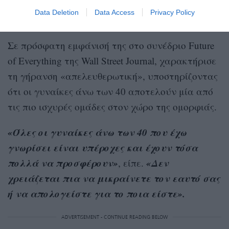
συνδέεται με ενέργεια, φροντίδα και
Data Deletion
Data Access
Privacy Policy
ενθουσιασμό».
Σε πρόσφατη εμφάνισή της στο συνέδριο Future
of Everything της Wall Street Journal, χαρακτήρισε
τη γήρανση «απελευθερωτική», υποστηρίζοντας
ότι οι γυναίκες άνω των 40 αποτελούν μία από
τις πιο ισχυρές ομάδες στον χώρο της ομορφιάς.
«Όλες οι γυναίκες άνω των 40 που έχω
γνωρίσει είναι υπέροχες και έχουν τόσα
πολλά να προσφέρουν»
«Δεν
, είπε.
χρειάζεται πια να μικραίνετε τον εαυτό σας
ή να απολογείστε για το ποια είστε».
ADVERTISEMENT - CONTINUE READING BELOW