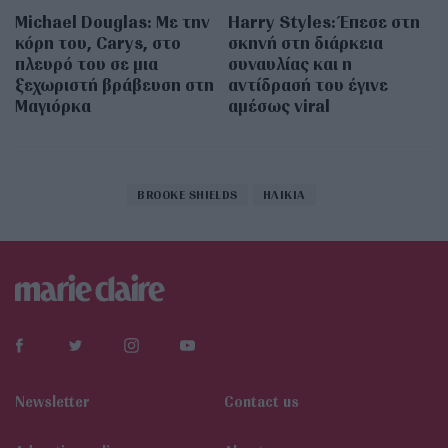
Michael Douglas: Με την
Harry Styles: Έπεσε στη
κόρη του, Carys, στο
σκηνή στη διάρκεια
πλευρό του σε μια
συναυλίας και η
ξεχωριστή βράβευση στη
αντίδρασή του έγινε
Μαγιόρκα
αμέσως viral
BROOKE SHIELDS
ΗΛΙΚΙΑ
Newsletter
Contact us