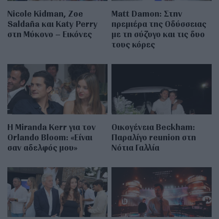
Nicole Kidman, Zoe
Matt Damon: Στην
Saldaña και Katy Perry
πρεμιέρα της Οδύσσειας
στη Μύκονο – Εικόνες
με τη σύζυγο και τις δυο
τους κόρες
Η Miranda Kerr για τον
Οικογένεια Beckham:
Orlando Bloom: «Είναι
Παραλίγο reunion στη
σαν αδελφός μου»
Νότια Γαλλία