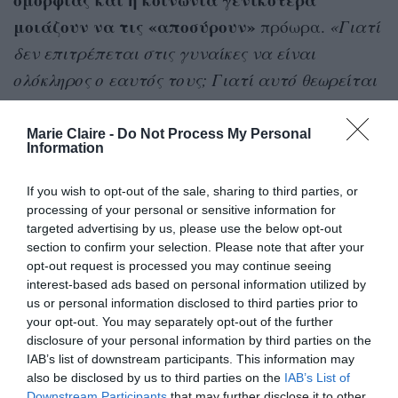
μοιάζουν να τις «αποσύρουν»
πρόωρα.
«Γιατί
δεν επιτρέπεται στις γυναίκες να είναι
ολόκληρος ο εαυτός τους; Γιατί αυτό θεωρείται
τόσο απειλητικό για τις βιομηχανίες;»
,
σχολίασε.
Marie Claire -
Do Not Process My Personal
Information
If you wish to opt-out of the sale, sharing to third parties, or
processing of your personal or sensitive information for
targeted advertising by us, please use the below opt-out
section to confirm your selection. Please note that after your
opt-out request is processed you may continue seeing
interest-based ads based on personal information utilized by
us or personal information disclosed to third parties prior to
your opt-out. You may separately opt-out of the further
disclosure of your personal information by third parties on the
IAB’s list of downstream participants. This information may
also be disclosed by us to third parties on the
IAB’s List of
Downstream Participants
that may further disclose it to other