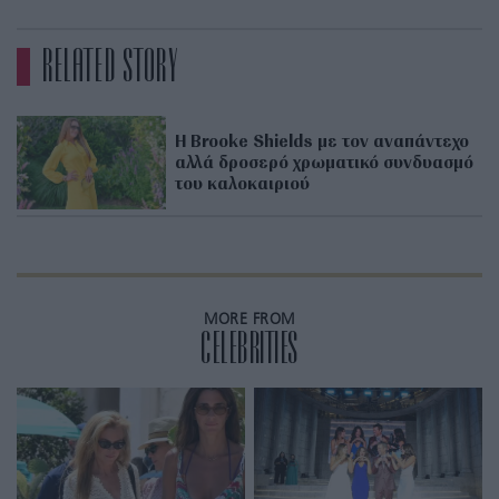
RELATED STORY
Η Brooke Shields με τον αναπάντεχο
αλλά δροσερό χρωματικό συνδυασμό
του καλοκαιριού
MORE FROM
CELEBRITIES