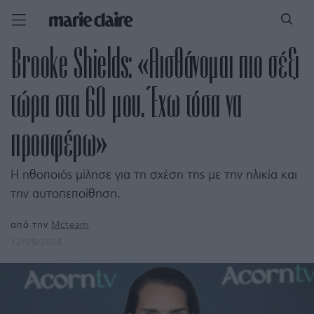
Brooke Shields: «Αισθάνομαι πιο σέξι
τώρα στα 60 μου. Έχω τόσα να
προσφέρω»
Η ηθοποιός μίλησε για τη σχέση της με την ηλικία και
την αυτοπεποίθηση.
από την
Mcteam
12/05/2026