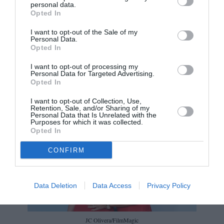
Η Kaia Gerber μοιάζει εκπληκτικά με την μαμά
personal data.
Opted In
της Cindy Crawford, της οποίας την καριέρα
φιλοδοξεί μια μέρα να ξεπεράσει. Ακούγεται
I want to opt-out of the Sale of my
Personal Data.
πολύ δύσκολο, αλλά η 24χρονη ήδη έχει κάνει
Opted In
δεκάδες συνεργασίες με πολύ σημαντικά brands,
I want to opt-out of processing my
Personal Data for Targeted Advertising.
ενώ έχει παίξει και στην πρώτη της τηλεοπτική
Opted In
σειρά.
I want to opt-out of Collection, Use,
Retention, Sale, and/or Sharing of my
Personal Data that Is Unrelated with the
Purposes for which it was collected.
Opted In
CONFIRM
Data Deletion
Data Access
Privacy Policy
JC Olivera/FilmMagic