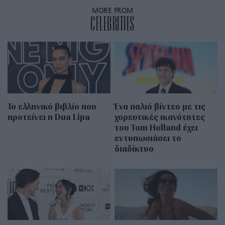
MORE FROM
CELEBRITIES
Το ελληνικό βιβλίο που
Ένα παλιό βίντεο με τις
προτείνει η Dua Lipa
χορευτικές ικανότητες
του Tom Holland έχει
εντυπωσιάσει το
διαδίκτυο