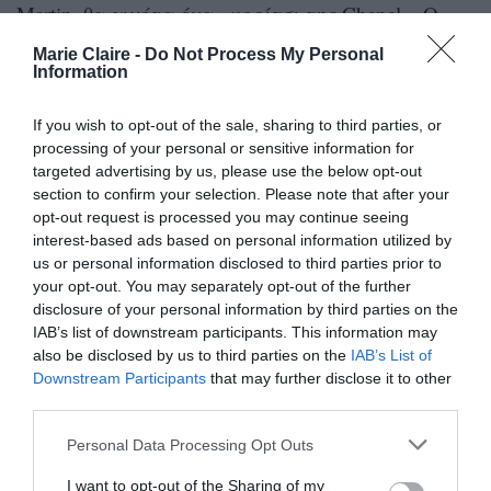
Martin, θα γινότα ένα «κορίτσι της Chanel». O
Kaiser της μόδας έπεσε μέσα και παρότι η Apple
Marie Claire -
Do Not Process My Personal
Information
δεν ασχολείται συστηματικά με το μόντελινγκ –
ακόμα τουλάχιστον – έχει κληρονομήσει το στιλ
If you wish to opt-out of the sale, sharing to third parties, or
της μαμάς της.
processing of your personal or sensitive information for
targeted advertising by us, please use the below opt-out
section to confirm your selection. Please note that after your
opt-out request is processed you may continue seeing
interest-based ads based on personal information utilized by
us or personal information disclosed to third parties prior to
your opt-out. You may separately opt-out of the further
disclosure of your personal information by third parties on the
IAB’s list of downstream participants. This information may
also be disclosed by us to third parties on the
IAB’s List of
Downstream Participants
that may further disclose it to other
third parties.
Personal Data Processing Opt Outs
Miikka Skaffari/Getty Images
I want to opt-out of the Sharing of my