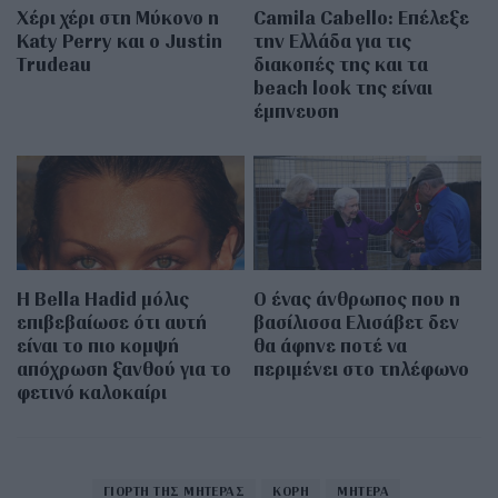
Χέρι χέρι στη Μύκονο η
Camila Cabello: Επέλεξε
Katy Perry και ο Justin
την Ελλάδα για τις
Trudeau
διακοπές της και τα
beach look της είναι
έμπνευση
Η Bella Hadid μόλις
Ο ένας άνθρωπος που η
επιβεβαίωσε ότι αυτή
βασίλισσα Ελισάβετ δεν
είναι το πιο κομψή
θα άφηνε ποτέ να
απόχρωση ξανθού για το
περιμένει στο τηλέφωνο
φετινό καλοκαίρι
ΓΙΟΡΤΗ ΤΗΣ ΜΗΤΕΡΑΣ
ΚΟΡΗ
ΜΗΤΕΡΑ