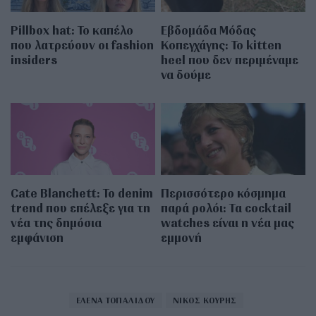
Pillbox hat: Το καπέλο
Εβδομάδα Μόδας
που λατρεύουν οι fashion
Κοπεγχάγης: Το kitten
insiders
heel που δεν περιμέναμε
να δούμε
Cate Blanchett: Το denim
Περισσότερο κόσμημα
trend που επέλεξε για τη
παρά ρολόι: Τα cocktail
νέα της δημόσια
watches είναι η νέα μας
εμφάνιση
εμμονή
ΕΛΕΝΑ ΤΟΠΑΛΙΔΟΥ
ΝΙΚΟΣ ΚΟΥΡΗΣ