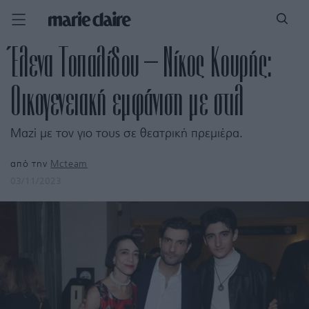
Έλενα Τοπαλίδου – Νίκος Κουρής:
Οικογενειακή εμφάνιση με στιλ
Μαζί με τον γιο τους σε θεατρική πρεμιέρα.
από την
Mcteam
03/11/2023