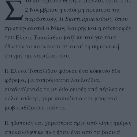
Σ
το κατάμεστο θέατρο Παλλάς έγινε στις
2 Νοεμβρίου η επίσημη πρεμιέρα της
παράστασης
Η Εκατομμυριούχος,
όπου
πρωταγωνιστεί ο Νίκος Κουρής και η σύντροφός
του
Έλενα Τοπαλίδου
μαζί με τον γιο τους
έδωσαν το παρών και σε αυτή τη σημαντική
στιγμή της καριέρας του.
Η Έλενα Τοπαλίδου φόρεσε ένα κόκκινο 60s
φόρεμα, με ασπρόμαυρα λουλούδια,
συνδυάζοντάς το με δύο σειρές από πέρλες σε
κολιέ τσόκερ, γκρι παπούτσια και μπορντό –
μωβ ιριδίζουσα τσάντα.
Η ηθοποιός και χορεύτρια πριν από λίγες ημέρες
αποκαλύφθηκε πως ήταν ένα από τα βασικά