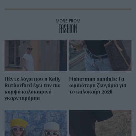
MORE FROM
FASHION
Πέντε λόγοι που η Kelly
Fisherman sandals: Tα
Rutherford έχει την πιο
ωραιότερα ζευγάρια για
κομψή καλοκαιρινή
το καλοκαίρι 2026
γκαρνταρόμπα