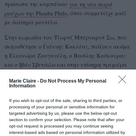
πρόσωπα της καμπάνιας
για τη νέα σειρά
ρούχων της Phoebe Philo
, όπου συμμετείχε μαζί
με διάσημα μοντέλα.
Στην κωμωδία του Τζωρτζ Μπέρναρντ Σω, που
σκηνοθέτησε ο Γιάννης Κακλέας, παίζουν ακόμα
η Ελεονώρα Ζουγανέλη, ο Βασίλης Κούκουρας
και ο Ιβάν Σβιτάιλο και στην επίσημη πρεμιέρα
παραβρέθηκαν η Χάρις Αλεξίου, η Όλγα
Marie Claire -
Do Not Process My Personal
Κεφαλογιάννη και η Αθηνά Οικονομάκου.
Information
Παρακάτω μπορείτε να δείτε το look της Έλενας
If you wish to opt-out of the sale, sharing to third parties, or
Τοπαλίδου που ξεχώρισε:
processing of your personal or sensitive information for
targeted advertising by us, please use the below opt-out
section to confirm your selection. Please note that after your
opt-out request is processed you may continue seeing
interest-based ads based on personal information utilized by