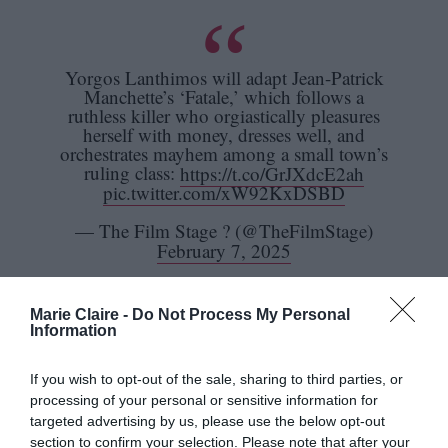
Yorgos Lanthimos will adapt Jean-Patrick
Manchette’s ‘Fatale,’ which follows a
ruthless killer who orgiastically pleasures
herself with money, dresses well, and
orchestrates mayhem among a small town’s
ruling class:
https://t.co/GrJXdcE2ah
pic.twitter.com/xW92KxDSBD
— The Film Stage ? (@TheFilmStage)
February 7, 2025
Αν και το καστ δεν έχει ανακοινωθεί μέχρι
Marie Claire -
Do Not Process My Personal
στιγμής επίσημα -όπως άλλωστε και καμία άλλη
Information
Emma Stone
πληροφορία-, πολλοί εικάζουν ότι η
If you wish to opt-out of the sale, sharing to third parties, or
– μούσα του Λάνθιμου και πρωταγωνίστρια των
processing of your personal or sensitive information for
τελευταίων του ταινιών – ενδέχεται να
targeted advertising by us, please use the below opt-out
αναλάβει τον κεντρικό ρόλο. Η Stone άλλωστε,
section to confirm your selection. Please note that after your