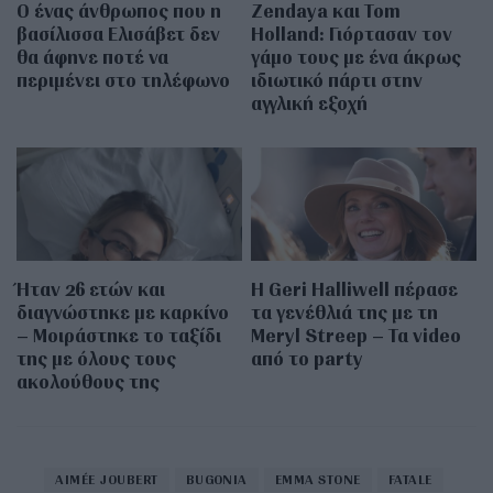
Ο ένας άνθρωπος που η
Zendaya και Tom
βασίλισσα Ελισάβετ δεν
Holland: Γιόρτασαν τον
θα άφηνε ποτέ να
γάμο τους με ένα άκρως
περιμένει στο τηλέφωνο
ιδιωτικό πάρτι στην
αγγλική εξοχή
Ήταν 26 ετών και
Η Geri Halliwell πέρασε
διαγνώστηκε με καρκίνο
τα γενέθλιά της με τη
– Μοιράστηκε το ταξίδι
Meryl Streep – Τα video
της με όλους τους
από το party
ακολούθους της
AIMÉE JOUBERT
BUGONIA
EMMA STONE
FATALE