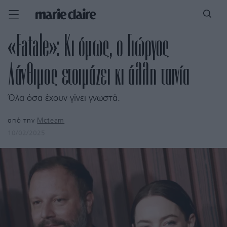
«Fatale»: Κι όμως, ο Γιώργος
Λάνθιμος ετοιμάζει κι άλλη ταινία
Όλα όσα έχουν γίνει γνωστά.
από την
Mcteam
10/02/2025