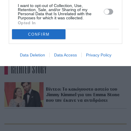
Και φυσικά, κάπου εδώ, αξίζει να πούμε πως
I want to opt-out of Collection, Use,
Retention, Sale, and/or Sharing of my
«Bugonia»,
εκτός από την ταινία
ο Έλληνας
Personal Data that Is Unrelated with the
Purposes for which it was collected.
σκηνοθέτης έχει μία ακόμα στα σκαριά με τίτλο
Opted In
«My Year of Rest and Relaxation».
CONFIRM
ADVERTISEMENT - CONTINUE READING BELOW
Data Deletion
Data Access
Privacy Policy
RELATED STORY
Βίντεο: Το κακόγουστο αστείο του
Jimmy Kimmel για την Emma Stone
που την έκανε να αντιδράσει