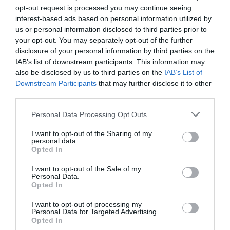
opt-out request is processed you may continue seeing
εκτός από μία εξαιρετική ηθοποιός, έχει
interest-based ads based on personal information utilized by
συνεργαστεί με τον σκηνοθέτη στις τελευταίες
us or personal information disclosed to third parties prior to
your opt-out. You may separately opt-out of the further
πέντε δουλειές του, (η τελευταία τους ταινία με
disclosure of your personal information by third parties on the
«Bugonia»
τίτλο
αναμένεται να κυκλοφορήσει
IAB’s list of downstream participants. This information may
also be disclosed by us to third parties on the
IAB’s List of
τον Νοέμβριο του 2025) καθιστώντας την
Downstream Participants
that may further disclose it to other
ιδανική επιλογή για μια τέτοια απαιτητική
third parties.
ερμηνεία.
Personal Data Processing Opt Outs
Ο James Schamus θα βρίσκεται σε ρόλο
I want to opt-out of the Sharing of my
personal data.
παραγωγού ενώ ο Robbie Ryan, σταθερός
Opted In
συνεργάτης του Λάνθιμου, ίσως αναλάβει τη
I want to opt-out of the Sale of my
διεύθυνση φωτογραφίας. Αν και δεν έχουν
Personal Data.
Opted In
ανακοινωθεί λεπτομέρειες για την ημερομηνία
I want to opt-out of processing my
κυκλοφορίας ή γενικά για την ταινία, το «Fatale»
Personal Data for Targeted Advertising.
Opted In
έχει ήδη τραβήξει το ενδιαφέρον του κοινού.