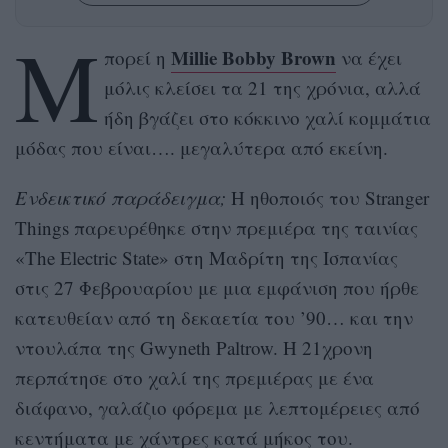
Μ
Millie Bobby Brown
πορεί η
να έχει
μόλις κλείσει τα 21 της χρόνια, αλλά
ήδη βγάζει στο κόκκινο χαλί κομμάτια
μόδας που είναι…. μεγαλύτερα από εκείνη.
Ενδεικτικό παράδειγμα;
Η ηθοποιός του Stranger
Things παρευρέθηκε στην πρεμιέρα της ταινίας
«The Electric State» στη Μαδρίτη της Ισπανίας
στις 27 Φεβρουαρίου με μια εμφάνιση που ήρθε
κατευθείαν από τη δεκαετία του ’90… και την
ντουλάπα της Gwyneth Paltrow. Η 21χρονη
περπάτησε στο χαλί της πρεμιέρας με ένα
διάφανο, γαλάζιο φόρεμα με λεπτομέρειες από
κεντήματα με χάντρες κατά μήκος του.