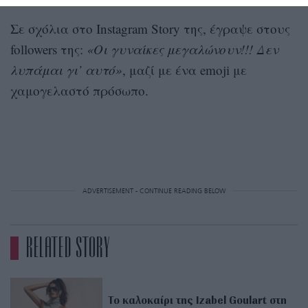
Σε σχόλια στο Instagram Story της, έγραψε στους
followers της:
«Οι γυναίκες μεγαλώνουν!!! Δεν
λυπάμαι γι’ αυτό»
, μαζί με ένα emoji με
χαμογελαστό πρόσωπο.
ADVERTISEMENT - CONTINUE READING BELOW
RELATED STORY
Το καλοκαίρι της Izabel Goulart στη