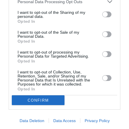
Personal Data Processing Opt Outs
I want to opt-out of the Sharing of my
personal data.
Opted In
Η δημοσίευση κοινοποιήθηκε από το χρήστη Entertainment Tonight (@entertainmenttonight)
I want to opt-out of the Sale of my
Personal Data.
Opted In
Η Millie Bobby Brown, αφού πέρασαν λίγες
ημέρες, μοιράστηκε ένα screenshot ενός άρθρου
I want to opt-out of processing my
Personal Data for Targeted Advertising.
με τίτλο
«Κανείς δεν νοιάζεται για το πόσο
Opted In
μεγάλη νομίζετε ότι είναι η Millie Bobby Brown»,
I want to opt-out of Collection, Use,
Retention, Sale, and/or Sharing of my
γράφοντας απλά «
ευχαριστώ
», ως απάντηση
Personal Data that Is Unrelated with the
Purposes for which it was collected.
στις αντιδράσεις γύρω από την εμφάνισή της,
Opted In
όπως αναφέρει το People.
CONFIRM
Μόλις πριν από δύο μήνες, η ηθοποιός
αναγκάστηκε να απαντήσει σε trolls που
Data Deletion
Data Access
Privacy Policy
ισχυρίστηκαν ότι «έμοιαζε 35».