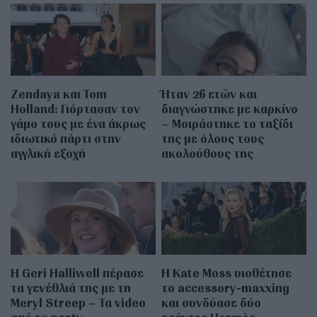
Zendaya και Tom
Ήταν 26 ετών και
Holland: Γιόρτασαν τον
διαγνώστηκε με καρκίνο
γάμο τους με ένα άκρως
– Μοιράστηκε το ταξίδι
ιδιωτικό πάρτι στην
της με όλους τους
αγγλική εξοχή
ακολούθους της
Η Geri Halliwell πέρασε
Η Kate Moss υιοθέτησε
τα γενέθλιά της με τη
τo accessory-maxxing
Meryl Streep – Τα video
και συνδύασε δύο