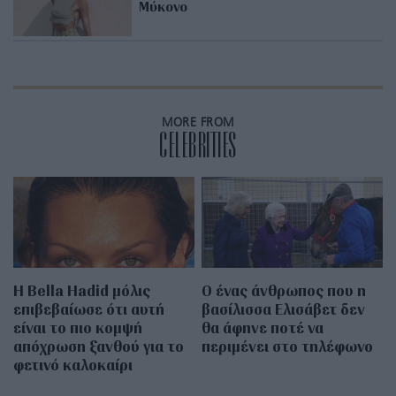
Μύκονο
MORE FROM
CELEBRITIES
Η Bella Hadid μόλις
Ο ένας άνθρωπος που η
επιβεβαίωσε ότι αυτή
βασίλισσα Ελισάβετ δεν
είναι το πιο κομψή
θα άφηνε ποτέ να
απόχρωση ξανθού για το
περιμένει στο τηλέφωνο
φετινό καλοκαίρι