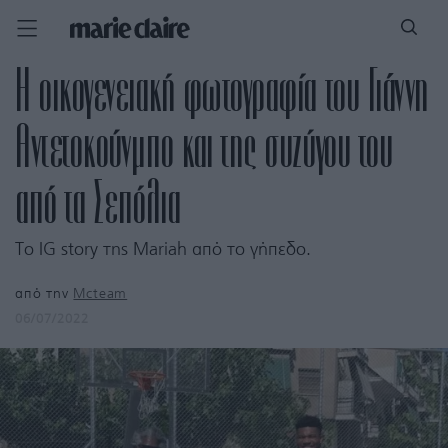
Η οικογενειακή φωτογραφία του Γιάννη
Αντετοκούνμπο και της συζύγου του
από τα Σεπόλια
Το IG story της Mariah από το γήπεδο.
από την
Mcteam
06/07/2022