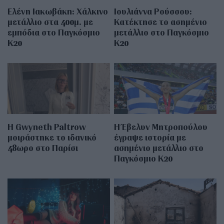
Ελένη Ιακωβάκη: Χάλκινο
Ιουλιάννα Ρούσσου:
μετάλλιο στα 400μ. με
Κατέκτησε το ασημένιο
εμπόδια στο Παγκόσμιο
μετάλλιο στο Παγκόσμιο
Κ20
Κ20
Η Gwyneth Paltrow
Η Έβελυν Μητροπούλου
μοιράστηκε το ιδανικό
έγραψε ιστορία με
48ωρο στο Παρίσι
ασημένιο μετάλλιο στο
Παγκόσμιο Κ20