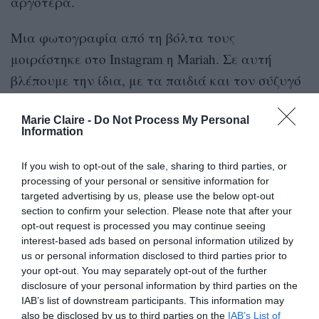
αργότερα.
Μια φωτογραφία από τη βόλτα τους
μοιράστηκε στο Instagram η Mariah. Σε αυτή
βλέπουμε την ίδια, με τα παιδιά και τον σύζυγό
της, αλλά και τους γονείς της, Patrick
Marie Claire -
Do Not Process My Personal
Riddlesprigger και Catherine Riddlesprigger.
Information
If you wish to opt-out of the sale, sharing to third parties, or
processing of your personal or sensitive information for
targeted advertising by us, please use the below opt-out
section to confirm your selection. Please note that after your
opt-out request is processed you may continue seeing
interest-based ads based on personal information utilized by
us or personal information disclosed to third parties prior to
your opt-out. You may separately opt-out of the further
disclosure of your personal information by third parties on the
IAB’s list of downstream participants. This information may
also be disclosed by us to third parties on the
IAB’s List of