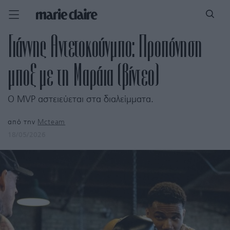
Γιάννης Αντετοκούνμπο: Προπόνηση
μποξ με τη Μαράια (βίντεο)
Ο MVP αστειεύεται στα διαλείμματα.
από την
Mcteam
18/05/2026