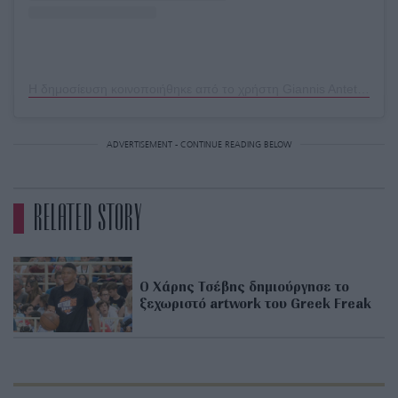
Η δημοσίευση κοινοποιήθηκε από το χρήστη Giannis Antetokounmpo (@giannis_an34)
ADVERTISEMENT - CONTINUE READING BELOW
RELATED STORY
O Xάρης Τσέβης δημιούργησε το
ξεχωριστό artwork του Greek Freak