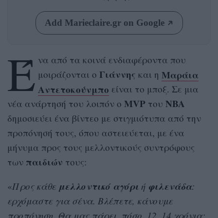
Add Marieclaire.gr on Google
Έ
να από τα κοινά ενδιαφέροντα που
Γιάννης
Μαράια
μοιράζονται ο
και η
Αντετοκούνμπο
είναι το μποξ. Σε μια
MVP
NBA
νέα ανάρτησή του λοιπόν ο
του
δημοσιεύει ένα βίντεο με στιγμιότυπα από την
προπόνησή τους, όπου αστειεύεται, με ένα
μήνυμα προς τους μελλοντικούς συντρόφους
παιδιών
των
τους:
μελλοντικό
αγόρι
φιλενάδα
«
Προς κάθε
ή
:
ερχόμαστε για σένα. Βλέπετε, κάνουμε
προπόνηση. Θα μας πάρει, πόσο, 12, 14 χρόνια;