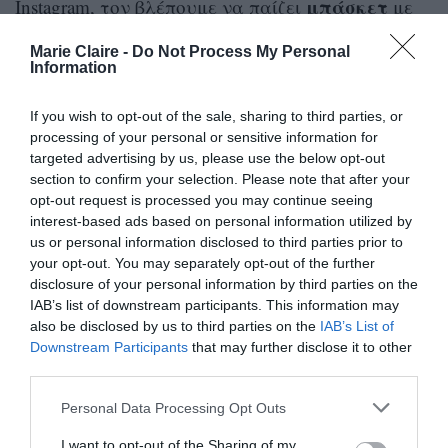
μπάσκετ
Instagram, τον βλέπουμε να παίζει
με
μεγαλύτερο γιο
τον
του, ο οποίος μάλιστα
Marie Claire -
Do Not Process My Personal
βάζει αρκετά καλάθια. Ο πατέρας του είναι
Information
δίπλα του να του δίνει οδηγίες. Σίγουρα ο
If you wish to opt-out of the sale, sharing to third parties, or
μικρός έχει τον καλύτερο δάσκαλο. Στη λεζάντα
processing of your personal or sensitive information for
ο MPV του NBA γράφει: «
Μια ακόμα μέρα που
targeted advertising by us, please use the below opt-out
section to confirm your selection. Please note that after your
γινόμαστε καλύτεροι και κοιτάμε τη δουλειά
opt-out request is processed you may continue seeing
μας
».
interest-based ads based on personal information utilized by
us or personal information disclosed to third parties prior to
Δείτε το νέο βίντεο του Γιάννη
your opt-out. You may separately opt-out of the further
disclosure of your personal information by third parties on the
Αντετοκούνμπο:
IAB’s list of downstream participants. This information may
also be disclosed by us to third parties on the
IAB’s List of
Downstream Participants
that may further disclose it to other
third parties.
Personal Data Processing Opt Outs
I want to opt-out of the Sharing of my