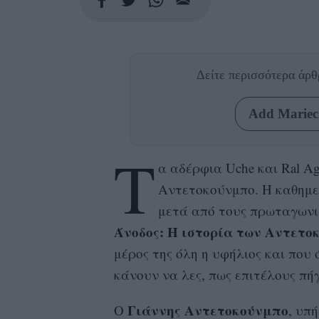
Δείτε περισσότερα άρ
Add Mariecl
Τ
α αδέρφια Uche και Ral A
Αντετοκούνμπο. Η καθημερ
μετά από τους πρωταγωνισ
Άνοδος: Η ιστορία των Αντετο
μέρος της όλη η υφήλιος και που 
κάνουν να λες, πως επιτέλους πήγ
Γιάννης Αντετοκούνμπο
Ο
, υπ