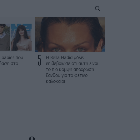
5
 babies που
Η Bella Hadid μόλις
βαση στο
επιβεβαίωσε ότι αυτή είναι
το πιο κομψή απόχρωση
ξανθού για το φετινό
καλοκαίρι