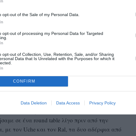
In
o opt-out of the Sale of my Personal Data.
In
to opt-out of processing my Personal Data for Targeted
ing.
In
o opt-out of Collection, Use, Retention, Sale, and/or Sharing
ersonal Data that Is Unrelated with the Purposes for which it
lected.
In
CONFIRM
ένεια του Γιάννη δεν κατέστησε εφικτή την
Data Deletion
Data Access
Privacy Policy
η με τα αδέρφια Αντετοκούνμπο και τη
αμε σε ένα round table λίγο πριν από την
, με τον Uche και τον Ral, τα δυο αδέρφια από