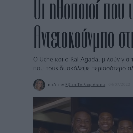
Οι ηθοποιοί που υ
Αντετοκούνμπο στη
O Uche και ο Ral Agada, μιλούν για
που τους δυσκόλεψε περισσότερο αλλ
από την
Εβίτα Τσιλοχρήστου
04/07/2022