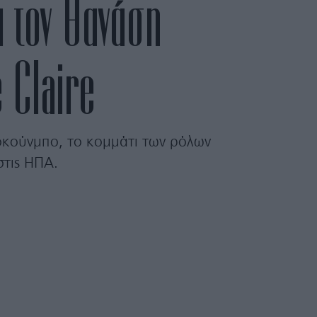
ι τον Θανάση
e Claire
τοκούνμπο, το κομμάτι των ρόλων
στις ΗΠΑ.