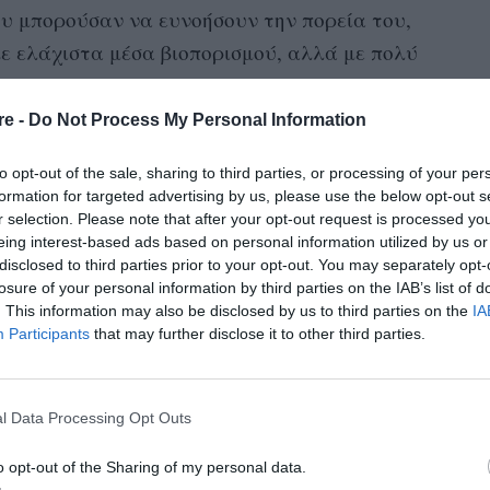
ου μπορούσαν να ευνοήσουν την πορεία του,
 με ελάχιστα μέσα βιοπορισμού, αλλά με πολύ
όλα τα εμπόδια και να κερδίσει μεταξύ
Most Valuable Player) τoυ NBA και μια φορά το
re -
Do Not Process My Personal Information
νώ το 2021 συμπεριλήφθηκε στη επετειακή
to opt-out of the sale, sharing to third parties, or processing of your per
ών της ιστορίας του ΝΒΑ. Αξιόλογη πορεία στο
formation for targeted advertising by us, please use the below opt-out s
υπόλοιπα αδέρφια (Θανάσης, Κώστας και Άλεξ)
r selection. Please note that after your opt-out request is processed y
eing interest-based ads based on personal information utilized by us or
ράνσις, είχε μείνει πίσω στη Νιγηρία και
disclosed to third parties prior to your opt-out. You may separately opt-
 τη μουσική.
losure of your personal information by third parties on the IAB’s list of
. This information may also be disclosed by us to third parties on the
IA
Participants
that may further disclose it to other third parties.
l Data Processing Opt Outs
o opt-out of the Sharing of my personal data.