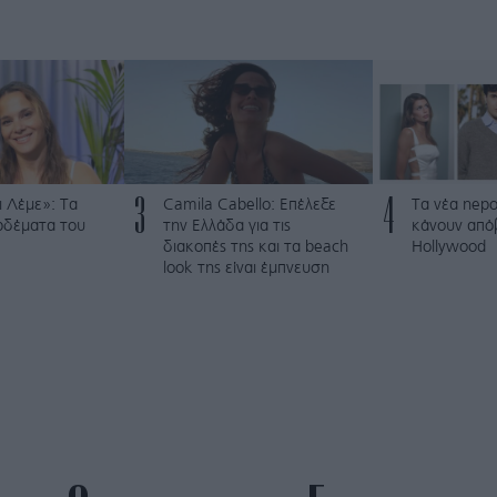
3
4
 Λέμε»: Τα
Camila Cabello: Επέλεξε
Τα νέα nepo
ρδέματα του
την Ελλάδα για τις
κάνουν από
διακοπές της και τα beach
Hollywood
look της είναι έμπνευση