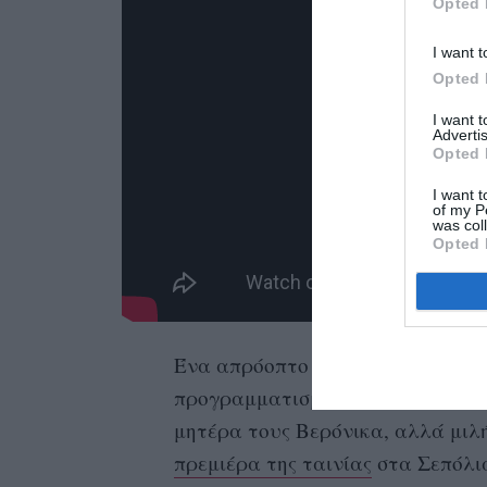
Opted 
I want t
Opted 
I want 
Advertis
Opted 
I want t
of my P
was col
Opted 
Ένα απρόοπτο γεγονός στην οικογ
προγραμματισμένη μας συνάντησ
μητέρα τους Βερόνικα, αλλά μιλήσ
πρεμιέρα της ταινίας
στα Σεπόλια