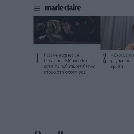
1
2
Passive aggressive
«Έχουμε και
behaviour: Μήπως είστε
μεγάλα μπε
εσείς το παθητικοεπιθετικό
έρωτα
άτομο στη σχέση σας;