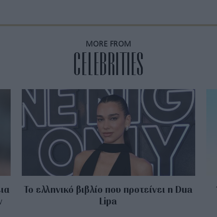
MORE FROM
CELEBRITIES
εια
Το ελληνικό βιβλίο που προτείνει η Dua
ν
Lipa