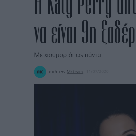
Η Katy Perry απα
να είναι 9η ξαδέ
Με χιούμορ όπως πάντα
από την
Mcteam
11/07/2020