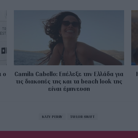
ι ο
Camila Cabello: Επέλεξε την Ελλάδα για
τις διακοπές της και τα beach look της
είναι έμπνευση
KATY PERRY
TAYLOR SWIFT