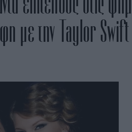
ντά επιτέλους στις φή
ρφη με την Taylor Swift