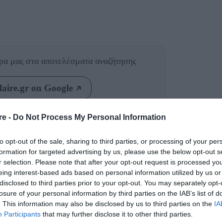
θρα μας
στα αποτελέσματα αναζήτησης
aire.gr on Google
re -
Do Not Process My Personal Information
ίχαν απασχολήσει έντονα τα μέσα ενημέρωσης
την πολύκροτη διαμάχη τους που ξεκίνησε το
to opt-out of the sale, sharing to third parties, or processing of your per
formation for targeted advertising by us, please use the below opt-out s
ε στο «Rolling Stone» ότι μία άλλη
r selection. Please note that after your opt-out request is processed y
πό τους χορευτές της. Ωστόσο εδώ και δύο
eing interest-based ads based on personal information utilized by us or
disclosed to third parties prior to your opt-out. You may separately opt-
κά βήματα για την αποκατάσταση των σχέσεων
losure of your personal information by third parties on the IAB’s list of
. This information may also be disclosed by us to third parties on the
IA
Participants
that may further disclose it to other third parties.