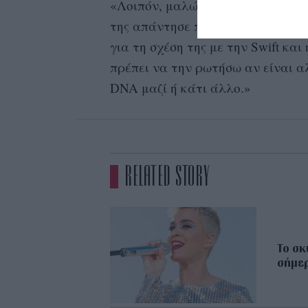
«Λοιπόν, μαλώνουμε σαν ξαδέρφια
της απάντησε πως κάποιος έχει 
για τη σχέση της με την Swift κα
πρέπει να την ρωτήσω αν είναι α
DNA μαζί ή κάτι άλλο.»
RELATED STORY
To σκ
σήμε