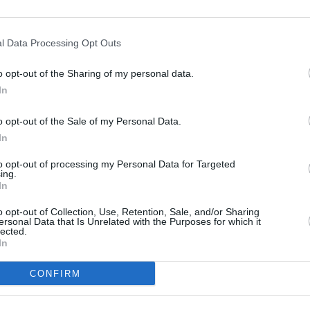
erry έστειλε στην Taylor Swift ένα συμβολικό
ναν κότινο, δηλαδή ένα στεφάνι από κλαδί
άνωναν το νικητή στους Ολυμπιακούς Αγώνες
l Data Processing Opt Outs
ρια κάρτα με αφορμή την έναρξη της
o opt-out of the Sharing of my personal data.
το Μάιο του 2018. Οι θαυμαστές τους
In
 έκτοτε οι δύο τραγουδίστριες μοιάζουν να
o opt-out of the Sale of my Personal Data.
όμως ποτέ ότι θα μπορούσαν να είναι και
In
to opt-out of processing my Personal Data for Targeted
ing.
απαντήσει η
Katy Perry.
Σε πρόσφατη
In
kfast With Roman Kemp” , η σταρ ρωτήθηκε από
o opt-out of Collection, Use, Retention, Sale, and/or Sharing
ersonal Data that Is Unrelated with the Purposes for which it
Sian Welby, αν ισχύουν οι φήμες ότι εκείνη και
lected.
In
ες.
CONFIRM
_KKjztL/?utm_source=ig_embed