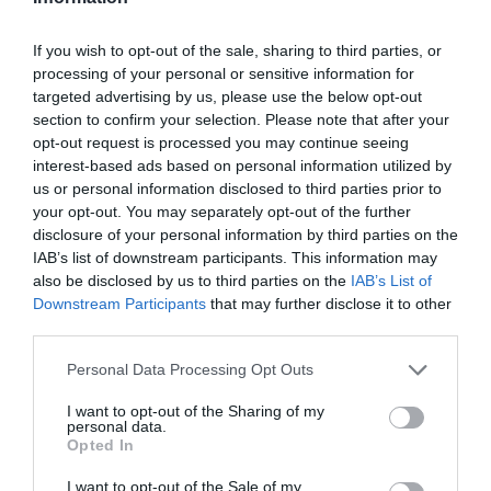
Δείτε αυτή τη δημοσίευση στο Instagram.
If you wish to opt-out of the sale, sharing to third parties, or
processing of your personal or sensitive information for
targeted advertising by us, please use the below opt-out
section to confirm your selection. Please note that after your
opt-out request is processed you may continue seeing
interest-based ads based on personal information utilized by
us or personal information disclosed to third parties prior to
your opt-out. You may separately opt-out of the further
disclosure of your personal information by third parties on the
IAB’s list of downstream participants. This information may
also be disclosed by us to third parties on the
IAB’s List of
Downstream Participants
that may further disclose it to other
third parties.
Η δημοσίευση κοινοποιήθηκε από το χρήστη The Tonight Show (@fallontonight)
Personal Data Processing Opt Outs
Μετά το viral απόσπασμα, η Lisa Kudrow θέλησε
I want to opt-out of the Sharing of my
personal data.
να διευκρινίσει τη θέση της μέσα από τα σχόλια
Opted In
στο Instagram της εκπομπής. Όπως έγραψε, ο Ross
I want to opt-out of the Sale of my