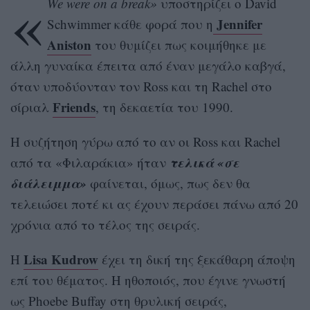
«
We were on a break»
υποστηρίζει ο David
Jennifer
Schwimmer κάθε φορά που η
Aniston
του θυμίζει πως κοιμήθηκε με
άλλη γυναίκα έπειτα από έναν μεγάλο καβγά,
όταν υποδύονταν τον Ross και τη Rachel στο
Friends
σίριαλ
, τη δεκαετία του 1990.
Η συζήτηση γύρω από το αν οι Ross και Rachel
τελικά «σε
από τα «Φιλαράκια» ήταν
διάλειμμα»
φαίνεται, όμως, πως δεν θα
τελειώσει ποτέ κι ας έχουν περάσει πάνω από 20
χρόνια από το τέλος της σειράς.
Lisa Kudrow
Η
έχει τη δική της ξεκάθαρη άποψη
επί του θέματος. Η ηθοποιός, που έγινε γνωστή
ως Phoebe Buffay στη θρυλική σειράς,