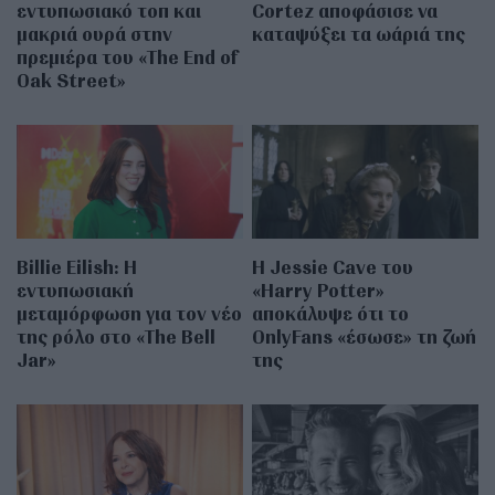
εντυπωσιακό τοπ και
Cortez αποφάσισε να
μακριά ουρά στην
καταψύξει τα ωάριά της
πρεμιέρα του «The End of
Oak Street»
Billie Eilish: Η
Η Jessie Cave του
εντυπωσιακή
«Harry Potter»
μεταμόρφωση για τον νέο
αποκάλυψε ότι το
της ρόλο στο «The Bell
OnlyFans «έσωσε» τη ζωή
Jar»
της