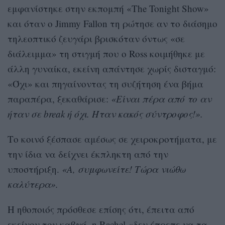
εμφανίστηκε στην εκπομπή «The Tonight Show»
και όταν ο Jimmy Fallon τη ρώτησε αν το διάσημο
τηλεοπτικό ζευγάρι βρισκόταν όντως «σε
διάλειμμα» τη στιγμή που ο Ross κοιμήθηκε με
άλλη γυναίκα, εκείνη απάντησε χωρίς δισταγμό:
«Όχι» και πηγαίνοντας τη συζήτηση ένα βήμα
παραπέρα, ξεκαθάρισε:
«Είναι πέρα από το αν
ήταν σε break ή όχι. Ήταν κακός σύντροφος!».
Το κοινό ξέσπασε αμέσως σε χειροκροτήματα, με
την ίδια να δείχνει έκπληκτη από την
υποστήριξη.
«Α, συμφωνείτε! Τώρα νιώθω
καλύτερα».
Η ηθοποιός πρόσθεσε επίσης ότι, έπειτα από
εκείνον τον καβγά, η Rachel «δεν έπρεπε να τα