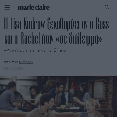
Η Lisa Kudrow ξεκαθαρίζει αν ο Ross
και η Rachel ήταν «σε διάλειμμα»
«Δεν ήταν ποτέ αυτό το θέμα».
από την
Mcteam
08/05/2026