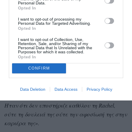
Personal Data.
«αργότερα εξελίχθηκε σε καλό σύντροφο»,
Opted In
αναφερόμενη στα γεγονότα της τελευταίας
I want to opt-out of processing my
σεζόν, όταν ενθαρρύνει τη Rachel να δεχτεί τη
Personal Data for Targeted Advertising.
Opted In
δουλειά στο Παρίσι.
I want to opt-out of Collection, Use,
Retention, Sale, and/or Sharing of my
Λίγες ημέρες αργότερα, στην εκπομπή «The
Personal Data that Is Unrelated with the
Purposes for which it was collected.
View», εξήγησε περισσότερο τι την ενόχλησε στη
Opted In
συμπεριφορά του χαρακτήρα.
CONFIRM
«Δεν ήταν καλός σύντροφος εκείνη την
περίοδο»,
είπε
. «Αυτό που με ενοχλούσε δεν
Data Deletion
Data Access
Privacy Policy
ήταν μόνο το ότι κοιμήθηκε με άλλη γυναίκα.
Ήταν ότι δεν υποστήριζε καθόλου τη Rachel,
ούτε τη δουλειά της ούτε την αφοσίωσή της στην
καριέρα της».