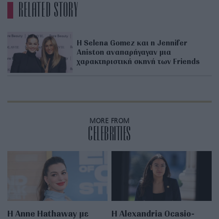
RELATED STORY
Η Selena Gomez και η Jennifer
Aniston αναπαρήγαγαν μια
χαρακτηριστική σκηνή των Friends
MORE FROM
CELEBRITIES
Η Anne Hathaway με
Η Alexandria Ocasio-