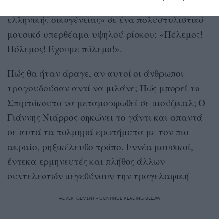
προβλήματα και οι παθογένειες της «αγίας
ελληνικής οικογένειας» σε ένα πολυστυλιστικό
μουσικό υπερθέαμα υψηλού ρίσκου: «Πόλεμος!
Πόλεμος! Έχουμε πόλεμο!».
Πώς θα ήταν άραγε, αν αυτοί οι άνθρωποι
τραγουδούσαν αντί να μιλάνε; Πώς μπορεί το
Σπιρτόκουτο να μεταμορφωθεί σε μιούζικαλ; Ο
Γιάννης Νιάρρος σηκώνει το γάντι και απαντά
σε αυτά τα τολμηρά ερωτήματα με τον πιο
ακραίο, ρηξικέλευθο τρόπο. Εννέα μουσικοί,
έντεκα ερμηνευτές και πλήθος άλλων
συντελεστών μεγεθύνουν την τραγελαφική
ADVERTISEMENT - CONTINUE READING BELOW