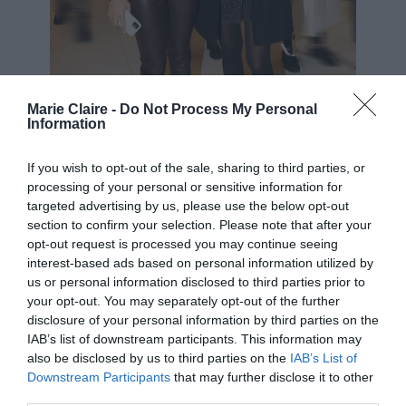
Marie Claire -
Do Not Process My Personal
Information
If you wish to opt-out of the sale, sharing to third parties, or
processing of your personal or sensitive information for
NDP
targeted advertising by us, please use the below opt-out
section to confirm your selection. Please note that after your
Το μιούζικαλ «Σπιρτόκουτο» βασίζεται στην
opt-out request is processed you may continue seeing
interest-based ads based on personal information utilized by
ομώνυμη ταινία του Γιάννη Οικονομίδη και
us or personal information disclosed to third parties prior to
προβάλλεται στην Κεντρική Σκηνή της Στέγης
your opt-out. You may separately opt-out of the further
του Ιδρύματος Ωνάση.
disclosure of your personal information by third parties on the
IAB’s list of downstream participants. This information may
also be disclosed by us to third parties on the
IAB’s List of
Λίγα λόγια για την παράσταση
Downstream Participants
that may further disclose it to other
third parties.