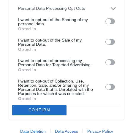
Ένα μικροαστικό διαμέρισμα που στενάζει, ένα
Personal Data Processing Opt Outs
a/c που δεν δουλεύει. Μια τηλεόραση που παίζει
I want to opt-out of the Sharing of my
αδιάκοπα. Τσιγάρα και φραπές. Το λαϊκό άσμα
personal data.
Opted In
ενός πατέρα καφετζή, η ταραγμένη φωνή μιας
μάνας. Το ρυθμικό παραλήρημα ενός σεξιστή
I want to opt-out of the Sale of my
Personal Data.
γιου, η μεγαλοπρεπής άρια του κουνιάδου. H
Opted In
σκληρή γλώσσα και τα φλέγοντα ερωτήματα
I want to opt-out of processing my
Personal Data for Targeted Advertising.
αναδιατυπώνονται με μουσικούς όρους:
«Τι θα
Opted In
κάνεις με τη Λίντα, Βαγγέλη;».
I want to opt-out of Collection, Use,
Retention, Sale, and/or Sharing of my
Personal Data that Is Unrelated with the
Η ελληνική οικογένεια που αγαπήσαμε και
Purposes for which it was collected.
Opted In
μισήσαμε παραμένει η ίδια, 20 χρόνια μετά.
Άνθρωποι που «ουρλιάζουν» ο καθένας τον δικό
CONFIRM
του σκοπό κι ο καθένας τους έχει τη δική του
μουσική. Oι διαμάχες, τα όνειρα, τα
Data Deletion
Data Access
Privacy Policy