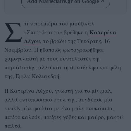
Add Marieclaire.gr on Google
Σ
την πρεμιέρα του μιούζικαλ
Κατερίνα
«Σπιρτόκουτο» βρέθηκε η
Λέχου
, το βράδυ της Τετάρτης, 16
Νοεμβρίου. Η ηθοποιός φωτογραφήθηκε
χαμογελαστή με τους συντελεστές της
παράστασης, αλλά και τη συνάδελφο και φίλη
της, Έμιλυ Κολιανδρή.
Η Κατερίνα Λέχου, γνωστή για το μίνιμαλ,
αλλά εντυπωσιακό στυλ της, συνδύασε μία
sparkly μίνι φούστα με ένα μπλε πουκάμισο,
μαύρο καλσόν, μαύρες γόβες και μαύρο, μακρύ
παλτό.