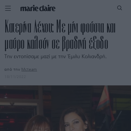
Κατερίνα Λέχου: Με μίνι φούστα και
μαύρο καλσόν σε βραδινή έξοδο
Την εντοπίσαμε μαζί με την Έμιλυ Κολιανδρή.
από την
Mcteam
18/11/2022