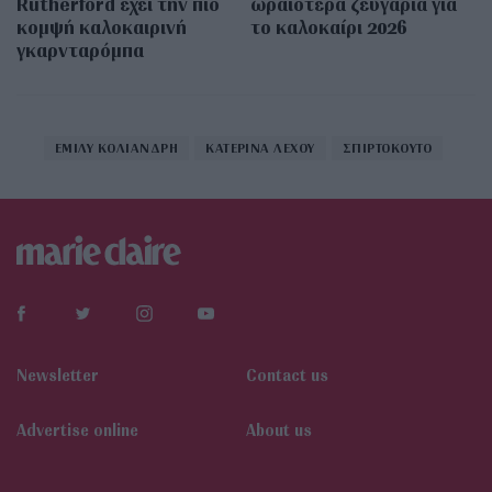
Rutherford έχει την πιο
ωραιότερα ζευγάρια για
κομψή καλοκαιρινή
το καλοκαίρι 2026
γκαρνταρόμπα
ΕΜΙΛΥ ΚΟΛΙΑΝΔΡΗ
ΚΑΤΕΡΙΝΑ ΛΕΧΟΥ
ΣΠΙΡΤΟΚΟΥΤΟ
Newsletter
Contact us
Αdvertise online
About us