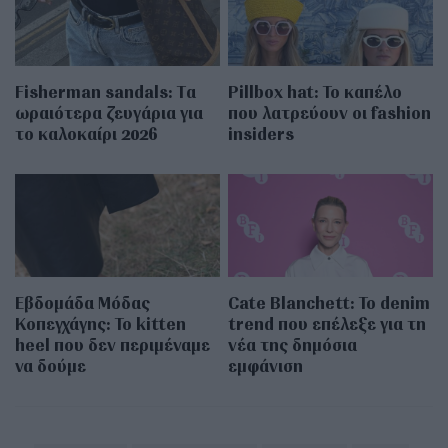
Fisherman sandals: Tα
Pillbox hat: Το καπέλο
ωραιότερα ζευγάρια για
που λατρεύουν οι fashion
το καλοκαίρι 2026
insiders
Εβδομάδα Μόδας
Cate Blanchett: Το denim
Κοπεγχάγης: Το kitten
trend που επέλεξε για τη
heel που δεν περιμέναμε
νέα της δημόσια
να δούμε
εμφάνιση