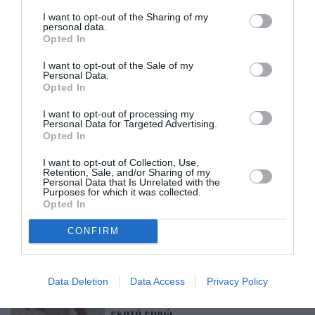
φόρεσε το Balenciaga jacket της εντελώς
I want to opt-out of the Sharing of my
ασυμμετρικά. Κι ενώ η φόρμα του ήταν baggy
personal data.
Opted In
εκείνη το σταθεροποίησε στο σώμα της με ένα
I want to opt-out of the Sale of my
Prada τσαντάκι μέσης.
Personal Data.
Opted In
Το συνδύασε με ένα cropped καρό παντελόνι και
I want to opt-out of processing my
Personal Data for Targeted Advertising.
ολοκλήρωσε το look με γυαλιά ηλίου σε
Opted In
εξαγωνικό σχήμα.
I want to opt-out of Collection, Use,
Retention, Sale, and/or Sharing of my
Personal Data that Is Unrelated with the
ADVERTISEMENT - CONTINUE READING BELOW
Purposes for which it was collected.
Opted In
RELATED STORY
CONFIRM
Data Deletion
Data Access
Privacy Policy
Εννέα καλοκαιρινές τάσεις για τις
οποίες δεν χρειάζεστε πάνω από
εκατό ευρώ