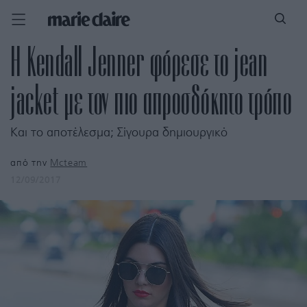
H Kendall Jenner φόρεσε το jean
jacket με τον πιο απροσδόκητο τρόπο
Και το αποτέλεσμα; Σίγουρα δημιουργικό
από την
Mcteam
12/09/2017