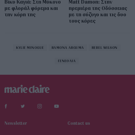
Βίκυ Καγιά: Στη Μύκονο
Matt Damon: Στην
με φλοράλ φόρεμα και
πρεμιέρα της Οδύσσειας
την κόρη της
με τη σύζυγο και τις δυο
τους κόρες
KYLIE MINOGUE
RAMONA ARGUMA
REBEL WILSON
ΓΕΝΕΘΛΙΑ
Newsletter
Contact us