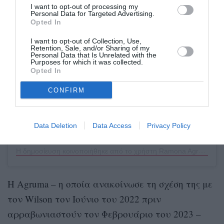
I want to opt-out of processing my
Personal Data for Targeted Advertising.
Δείτε αυτή τη δημοσίευση στο Instagram.
Opted In
I want to opt-out of Collection, Use,
Retention, Sale, and/or Sharing of my
Personal Data that Is Unrelated with the
Purposes for which it was collected.
Opted In
CONFIRM
Data Deletion
Data Access
Privacy Policy
Η δημοσίευση κοινοποιήθηκε από το χρήστη Ramona Agruma (@ramonaagruma)
Η Agruma – η οποία ανακοίνωσε τη σχέση της με
τον Wilson τον Ιούνιο του 2022 πριν
αρραβωνιαστούν τον Φεβρουάριο του 2023 –