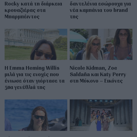
Rocky κατά τη διάρκεια
δαντελένια εσώρουχα για
κρουαζιέρας στα
νέα καμπάνια του brand
Μπαρμπέιντος
της
H Emma Heming Willis
Nicole Kidman, Zoe
μιλά για τις ενοχές που
Saldaña και Katy Perry
ένιωσε όταν γιόρτασε τα
στη Μύκονο – Εικόνες
50α γενέθλιά της