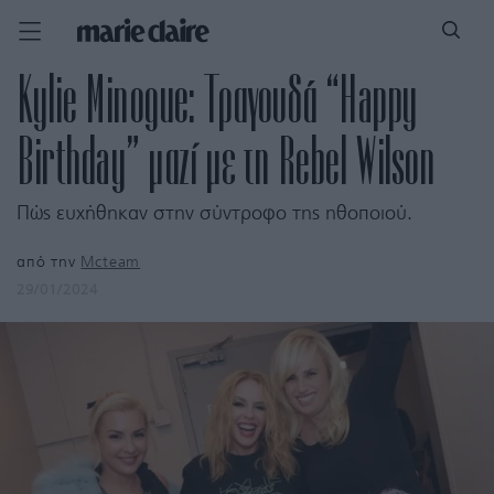
Kylie Minogue: Τραγουδά “Happy
Birthday” μαζί με τη Rebel Wilson
Πώς ευχήθηκαν στην σύντροφο της ηθοποιού.
από την
Mcteam
29/01/2024