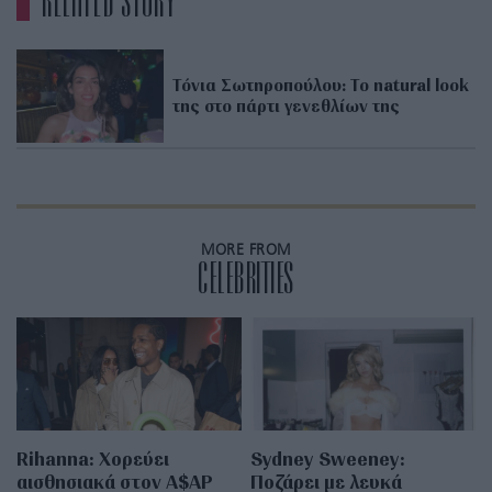
RELATED STORY
Τόνια Σωτηροπούλου: Το natural look
της στο πάρτι γενεθλίων της
MORE FROM
CELEBRITIES
Rihanna: Χορεύει
Sydney Sweeney:
αισθησιακά στον A$AP
Ποζάρει με λευκά