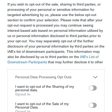
If you wish to opt-out of the sale, sharing to third parties, or
processing of your personal or sensitive information for
targeted advertising by us, please use the below opt-out
Η δημοσίευση κοινοποιήθηκε από το χρήστη CBS Mornings (@cbsmornings)
section to confirm your selection. Please note that after your
opt-out request is processed you may continue seeing
interest-based ads based on personal information utilized by
Η Pidgeon εστίασε αρχικά στο στιλ που έκανε τη
us or personal information disclosed to third parties prior to
your opt-out. You may separately opt-out of the further
Bessette σύμβολο διαχρονικής κομψότητας.
disclosure of your personal information by third parties on the
Μελέτησε το βιβλίο CBK: Carolyn Bessette
IAB’s list of downstream participants. This information may
Kennedy: A Life in Fashion για να κατανοήσει όχι
also be disclosed by us to third parties on the
IAB’s List of
Downstream Participants
that may further disclose it to other
μόνο τις εμφανίσεις της αλλά και τις μικρές
third parties.
λεπτομέρειες που τη χαρακτήριζαν, από τις
Personal Data Processing Opt Outs
εκφράσεις του προσώπου μέχρι τη γλώσσα του
σώματος. Το λεγόμενο quiet luxury δεν ήταν
I want to opt-out of the Sharing of my
personal data.
απλώς τάση, ήταν στάση ζωής. Παράλληλα,
Opted In
προσπάθησε να αναδείξει την Carolyn πέρα από
I want to opt-out of the Sale of my
Personal Data.
την εικόνα της μούσας της μόδας. Μας τη
Opted In