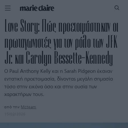
Love Story: Πώς προετοιμάστηκαν οι
πρωταγωνιστές για τον ρόλο των JFK
Jr. και Carolyn Bessette-Kennedy
O Paul Anthony Kelly και η Sarah Pidgeon έκαναν
εντατική προετοιμασία, δίνοντας μεγάλη σημασία
τόσο στην εικόνα όσο και στην ουσία των
χαρακτήρων τους.
από την
Mcteam
15/02/2026