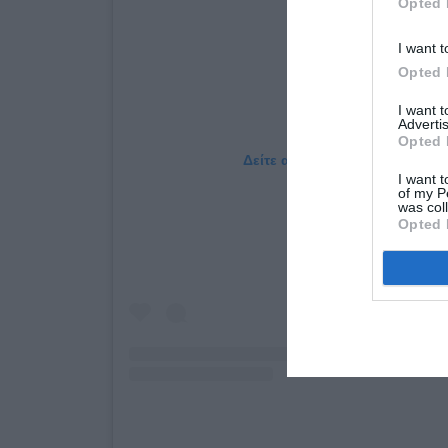
Opted 
I want t
Opted 
I want 
Advertis
Opted 
Δείτε αυτή τη δημοσίευση στο
I want t
of my P
was col
Opted 