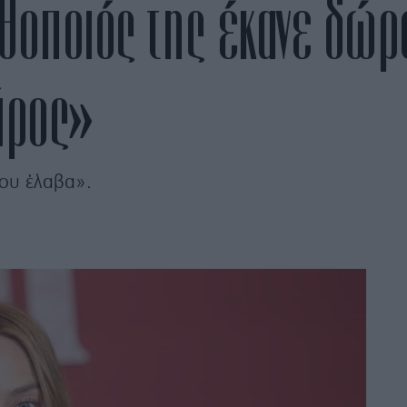
θοποιός της έκανε δώρο
άρος»
ου έλαβα».