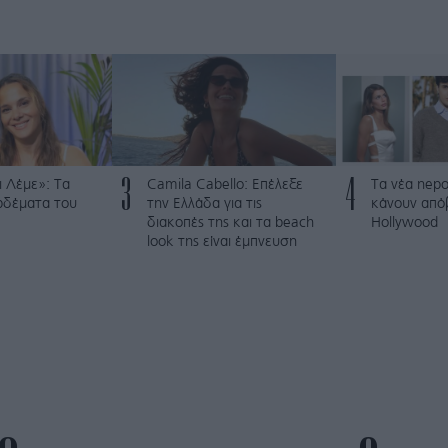
3
4
 Λέμε»: Τα
Camila Cabello: Επέλεξε
Τα νέα nepo
ρδέματα του
την Ελλάδα για τις
κάνουν από
διακοπές της και τα beach
Hollywood
look της είναι έμπνευση