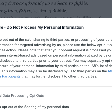
ας άντρας ηθοποιός μου έδωσε το βιβλίο.
α χάσεις βάρος’
», είπε η Robbie,
 εκείνη τη στιγμή:
«Σκέφτηκα απλώς, ‘Wow… f
ως εξήγησε, συνέβη πολύ νωρίς στην καριέρα
re -
Do Not Process My Personal Information
σκεται σήμερα ο συγκεκριμένος ηθοποιός.
to opt-out of the sale, sharing to third parties, or processing of your per
formation for targeted advertising by us, please use the below opt-out s
r selection. Please note that after your opt-out request is processed y
eing interest-based ads based on personal information utilized by us or
disclosed to third parties prior to your opt-out. You may separately opt-
losure of your personal information by third parties on the IAB’s list of
. This information may also be disclosed by us to third parties on the
IA
Participants
that may further disclose it to other third parties.
l Data Processing Opt Outs
o opt-out of the Sharing of my personal data.