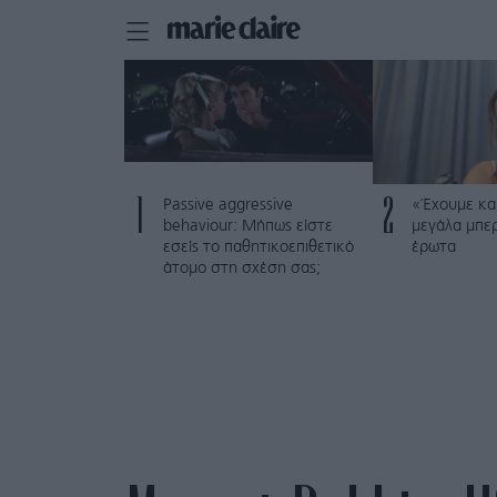
1
2
Passive aggressive
«Έχουμε και
behaviour: Μήπως είστε
μεγάλα μπε
εσείς το παθητικοεπιθετικό
έρωτα
άτομο στη σχέση σας;