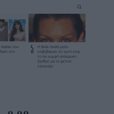
5
 babies που
Η Bella Hadid μόλις
βαση στο
επιβεβαίωσε ότι αυτή είναι
το πιο κομψή απόχρωση
ξανθού για το φετινό
καλοκαίρι