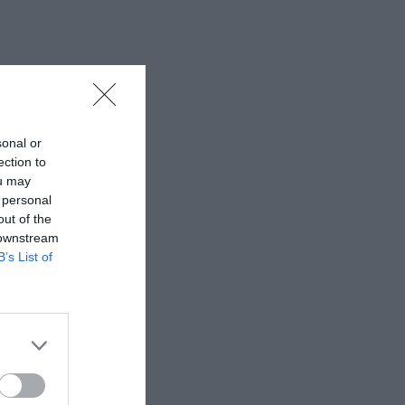
sonal or
ection to
ou may
 personal
out of the
 downstream
B’s List of