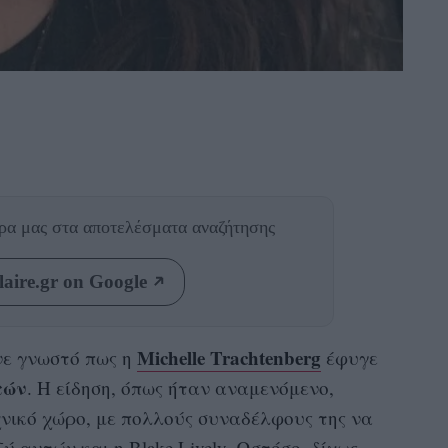
θρα μας
στα αποτελέσματα αναζήτησης
aire.gr on Google
Michelle Trachtenberg
νε γνωστό πως η
έφυγε
τών
. Η είδηση, όπως ήταν αναμενόμενο,
νικό χώρο, με πολλούς συναδέλφους της να
ξύ αυτών και η
Blake Lively.
Ωστόσο, δίχως