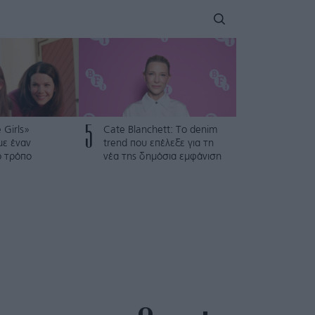
5
 Girls»
Cate Blanchett: Το denim
με έναν
trend που επέλεξε για τη
ό τρόπο
νέα της δημόσια εμφάνιση