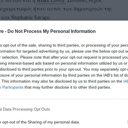
ποχαιρετισμός ήταν αυτός των δημιουργών της
 και Stephanie Savage.
Η Michelle
ν είδηση του θανάτου της Michelle.
re -
Do Not Process My Personal Information
ι ταλαντούχα.
Georgina
Η ενσάρκωση της
to opt-out of the sale, sharing to third parties, or processing of your per
πημένη των θαυμαστών και εξελίχθηκε από
formation for targeted advertising by us, please use the below opt-out s
Ήταν απολαυστική στο
γαπημένο χαρακτήρα.
r selection. Please note that after your opt-out request is processed y
eing interest-based ads based on personal information utilized by us or
Οι σκέψεις μας είναι με την οικογένειά της»,
disclosed to third parties prior to your opt-out. You may separately opt-
αναφέρει το Today.
losure of your personal information by third parties on the IAB’s list of
. This information may also be disclosed by us to third parties on the
IA
Participants
that may further disclose it to other third parties.
l Data Processing Opt Outs
o opt-out of the Sharing of my personal data.