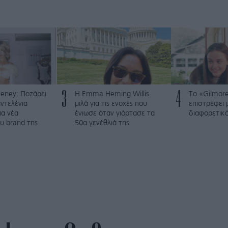
3
4
eney: Ποζάρει
H Emma Heming Willis
Το «Gilmore
ντελένια
μιλά για τις ενοχές που
επιστρέφει 
ια νέα
ένιωσε όταν γιόρτασε τα
διαφορετικ
υ brand της
50α γενέθλιά της