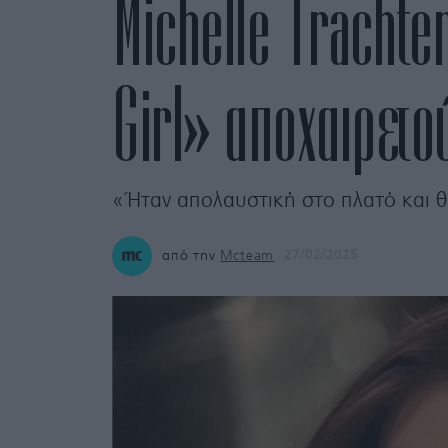
Michelle Trachte
Girl» αποχαιρετο
«Ήταν απολαυστική στο πλατό και θα
από την
Mcteam
27/02/2025