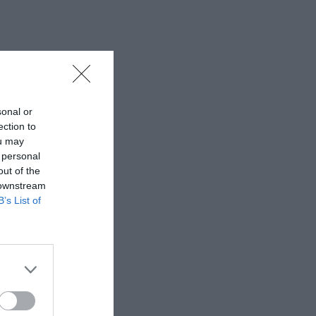
sonal or
ection to
ou may
 personal
out of the
 downstream
B’s List of