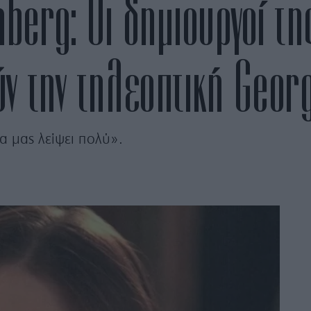
nberg: Οι δημιουργοί τη
ύν την τηλεοπτική Geor
 μας λείψει πολύ».