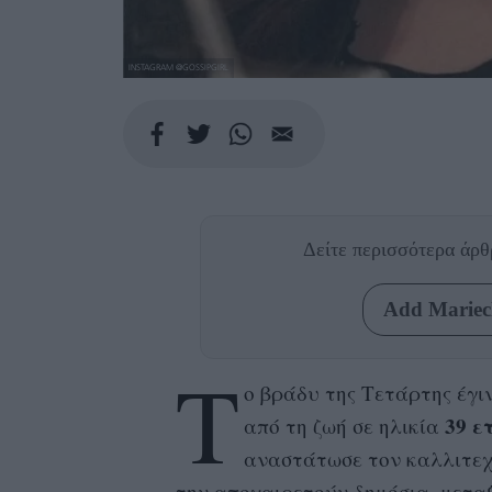
INSTAGRAM @GOSSIPGIRL
Δείτε περισσότερα άρ
Add Mariecl
Τ
ο βράδυ της Τετάρτης έγι
39 ε
από τη ζωή σε ηλικία
αναστάτωσε τον καλλιτεχ
την αποχαιρετούν δημόσια, μετα