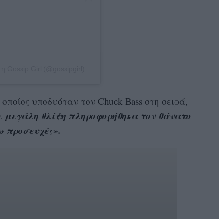
 Gossip Girl (@gossipgirl)
ο οποίος υποδυόταν τον Chuck Bass στη σειρά,
 μεγάλη θλίψη πληροφορήθηκα τον θάνατο
νω προσευχές».