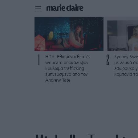
1
2
ΗΠΑ: Εθισμένοι θεατές
Sydney Swe
webcam αποκάλυψαν
με λευκά δα
κύκλωμα trafficking
εσώρουχα γ
εμπνευσμένο από τον
καμπάνια το
Andrew Tate