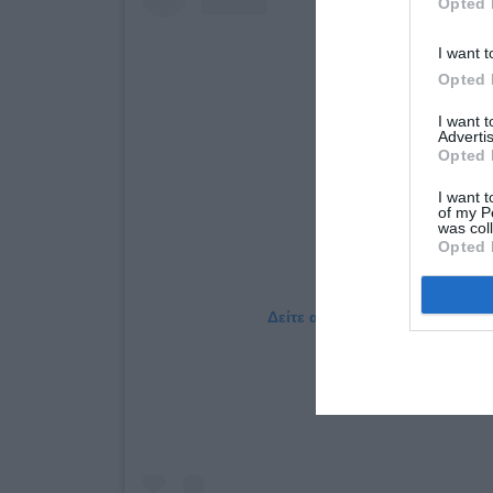
Opted 
I want t
Opted 
I want 
Advertis
Opted 
I want t
of my P
was col
Opted 
Δείτε αυτή τη δημοσίευση στο