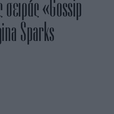
ς σειράς «Gossip
gina Sparks