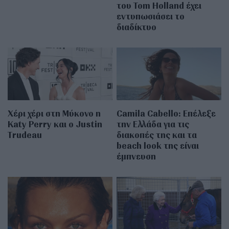
του Tom Holland έχει
εντυπωσιάσει το
διαδίκτυο
Χέρι χέρι στη Μύκονο η
Camila Cabello: Επέλεξε
Katy Perry και ο Justin
την Ελλάδα για τις
Trudeau
διακοπές της και τα
beach look της είναι
έμπνευση