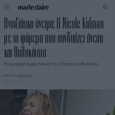
Ανοιξιάτικο όνειρο: Η Nicole Kidman
με το φόρεμα που συνδυάζει άνεση
και θηλυκότητα
H ομορφιά χωρίς ηλικία της 55χρονης ηθοποιού.
από την
Mcteam
22/03/2023