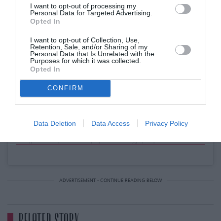
I want to opt-out of processing my
Δείτε αυτή τη δημοσίευση στο Instagram.
Personal Data for Targeted Advertising.
Opted In
I want to opt-out of Collection, Use,
Retention, Sale, and/or Sharing of my
Personal Data that Is Unrelated with the
Purposes for which it was collected.
Opted In
CONFIRM
Data Deletion
Data Access
Privacy Policy
Η δημοσίευση κοινοποιήθηκε από το χρήστη Nicole Kidman (@nicolekidman)
ADVERTISEMENT - CONTINUE READING BELOW