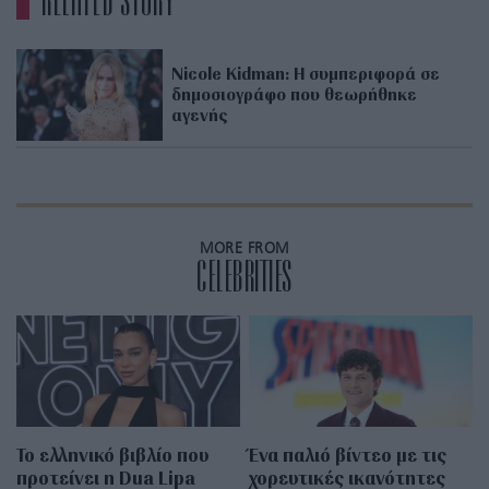
RELATED STORY
Nicole Kidman: Η συμπεριφορά σε
δημοσιογράφο που θεωρήθηκε
αγενής
MORE FROM
CELEBRITIES
Το ελληνικό βιβλίο που
Ένα παλιό βίντεο με τις
προτείνει η Dua Lipa
χορευτικές ικανότητες