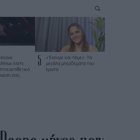
5
ressive
«Έχουμε και Λέμε»: Τα
Μήπως είστε
μεγάλα μπερδέματα του
θητικοεπιθετικό
έρωτα
σχέση σας;