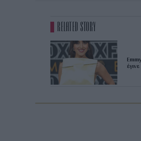
RELATED STORY
Emmy 
έγινε