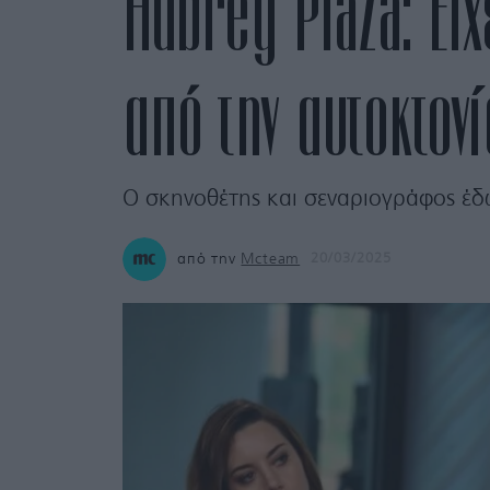
Aubrey Plaza: Εί
από την αυτοκτονί
Ο σκηνοθέτης και σεναριογράφος έδω
από την
Mcteam
20/03/2025