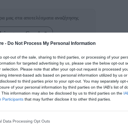
θρα μας
στα αποτελέσματα αναζήτησης
aire.gr on Google
re -
Do Not Process My Personal Information
Jeff Baena
χε χωρίσει από τον
μήνες προτού ο
to opt-out of the sale, sharing to third parties, or processing of your per
να δώσει
τέλος στη ζωή του
, τον Ιανουάριο του
formation for targeted advertising by us, please use the below opt-out s
r selection. Please note that after your opt-out request is processed y
, σύμφωνα με νέα νομικά έγγραφα.
eing interest-based ads based on personal information utilized by us or
2024
White Lotus
του
η πρωταγωνίστρια του «
»
disclosed to third parties prior to your opt-out. You may separately opt-
losure of your personal information by third parties on the IAB’s list of
 είχε μετακομίσει στη Νέα Υόρκη. Ήδη όμως από
. This information may also be disclosed by us to third parties on the
IA
ανησυχητικά σχόλια
ια «
» στην Plaza, τα
Participants
that may further disclose it to other third parties.
 σε έναν φίλο για να ελέγξει την κατάσταση
l Data Processing Opt Outs