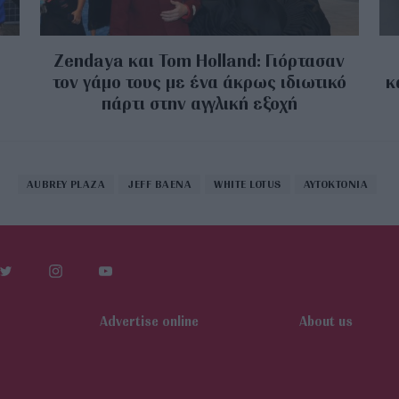
Zendaya και Tom Holland: Γιόρτασαν
τον γάμο τους με ένα άκρως ιδιωτικό
κ
πάρτι στην αγγλική εξοχή
AUBREY PLAZA
JEFF BAENA
WHITE LOTUS
ΑΥΤΟΚΤΟΝΙΑ
Αdvertise online
About us