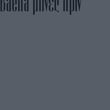
 Baena μήνες πριν