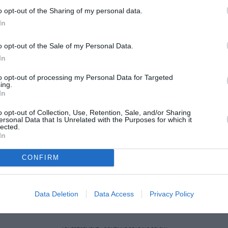
ψυχοθεραπεία
ι
καθώς το ζευγάρι
o opt-out of the Sharing of my personal data.
ίες στον γάμο του
» στους μήνες που
In
υ.
o opt-out of the Sale of my Personal Data.
ημέρα
θανάτου
ρχές, την
του
του Baena η
In
μήνυμα
 ακόμα σύζυγός του- είχε λάβει ένα
to opt-out of processing my Personal Data for Targeted
ing.
ε από τον βοηθό του στην κατοικία του
In
Παρασκευής 3 Ιανουαρίου
ρωί της
, γύρω στις
o opt-out of Collection, Use, Retention, Sale, and/or Sharing
ersonal Data that Is Unrelated with the Purposes for which it
lected.
In
βγαίνουν
2011
ισαν να
το
και παντρεύτηκαν
κηνοθέτησε και έγραψε διάφορες ταινίες, όπως
CONFIRM
Me Round» (2022), ενώ σε κάποιες από αυτές είχε
Life After Beth
υ. Μάλιστα στην κωμωδία «
» η
Data Deletion
Data Access
Privacy Policy
ικό ρόλο.