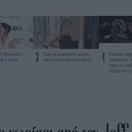
3
4
τη Μύκονο η
Πώς να φορέσετε μαύρο
Passive agg
αι ο Justin
τους καλοκαιρινούς μήνες
behaviour: 
εσείς το πα
άτομο στη 