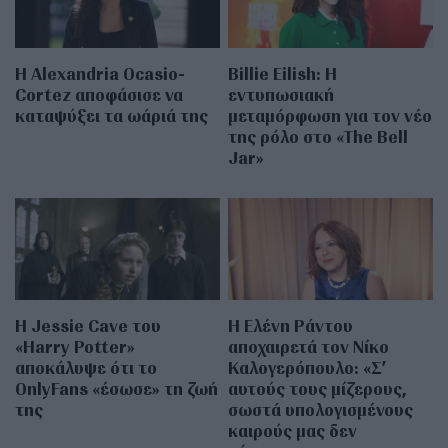
Η Alexandria Ocasio-
Billie Eilish: Η
Cortez αποφάσισε να
εντυπωσιακή
καταψύξει τα ωάριά της
μεταμόρφωση για τον νέο
της ρόλο στο «The Bell
Jar»
Η Jessie Cave του
Η Ελένη Ράντου
«Harry Potter»
αποχαιρετά τον Νίκο
αποκάλυψε ότι το
Καλογερόπουλο: «Σ’
OnlyFans «έσωσε» τη ζωή
αυτούς τους μίζερους,
της
σωστά υπολογισμένους
καιρούς μας δεν