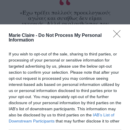
«Έχω τρέξει πολλούς προεκλογικούς
αγώνες και συνήθως δεν είμαι
νευρικός. Αλλά ακολουθώντας τον
Eminem, παρατήρησα -πρόσθεσε ο
Obama, παραθέτοντας στίχους του
Marie Claire -
Do Not Process My Personal
τραγουδιού- τις παλάμες μου να
Information
ιδρώνουν, τα γόνατά μου να λυγίζουν,
τα χέρια μου να βαραίνουν, να κάνω
If you wish to opt-out of the sale, sharing to third parties, or
εμετό στο πουλόβερ μου το σπαγγέτι
processing of your personal or sensitive information for
της μαμάς».
targeted advertising by us, please use the below opt-out
section to confirm your selection. Please note that after your
Ενώ το πλήθος επευφημούσε, ο Obama συνέχισε
opt-out request is processed you may continue seeing
ραπάρει
να
το κομμάτι που έφερε στον Eminem
interest-based ads based on personal information utilized by
us or personal information disclosed to third parties prior to
Grammy
(Best Rap Song and Best Male Rap Solo
your opt-out. You may separately opt-out of the further
Performance) το 2004: «
Είμαι νευρικός αλλά
disclosure of your personal information by third parties on the
επιφανειακά δείχνω ήρεμος και έτοιμος να ρίξω
IAB’s list of downstream participants. This information may
also be disclosed by us to third parties on the
IAB’s List of
βόμβες, συνεχίζω όμως να ξεχνάω…
». Ο
Downstream Participants
that may further disclose it to other
πολιτικός ολοκλήρωσε αυτή την ιδιαίτερη
third parties.