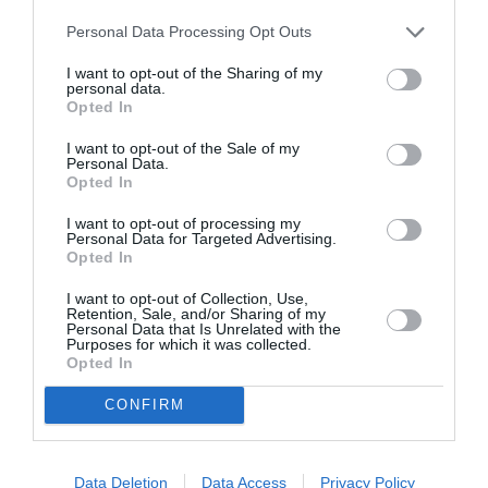
ερμηνεία του τραγουδώντας την εισαγωγική
Personal Data Processing Opt Outs
μουσική, ενώ ο κόσμος ζητωκραύγαζε.
I want to opt-out of the Sharing of my
personal data.
Να σημειώσουμε εδώ ότι ο Eminem έχει
Opted In
υποστηρίξει ξανά τους υποψήφιους των
I want to opt-out of the Sale of my
Personal Data.
Δημοκρατικών: στο παρελθόν, την πολιτική
Opted In
καριέρα του Obama και, το 2020, τους Biden και
I want to opt-out of processing my
Harris. Μάλιστα είχε κυκλοφορήσει, τότε, και
Personal Data for Targeted Advertising.
Opted In
επίσημη καμπάνια
μια
, με το «Lose Yourself»
I want to opt-out of Collection, Use,
να παίζει στο βάθος και το σύνθημα: «Μια
Retention, Sale, and/or Sharing of my
Personal Data that Is Unrelated with the
ευκαιρία… #Ψηφίστε».
Purposes for which it was collected.
Opted In
Παρακολουθήστε το νέο βίντεο με τον Obama
CONFIRM
να ραπάρει:
Data Deletion
Data Access
Privacy Policy