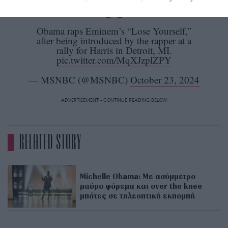
Obama raps Eminem’s “Lose Yourself,”
after being introduced by the rapper at a
rally for Harris in Detroit, MI.
pic.twitter.com/MqXJzplZPY
— MSNBC (@MSNBC)
October 23, 2024
ADVERTISEMENT - CONTINUE READING BELOW
RELATED STORY
Michelle Obama: Με ασύμμετρο
μαύρο φόρεμα και over the knee
μπότες σε τηλεοπτική εκπομπή