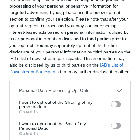
παιδί
τικ
έχει, ως
, κάποια μικρά
τα οποία
processing of your personal or sensitive information for
επιδεινώθηκαν
ενώ μεγάλωνε. Ωστόσο,
targeted advertising by us, please use the below opt-out
section to confirm your selection. Please note that after your
πρόσθεσε ότι όταν είναι αφοσιωμένη σε κάποια
opt-out request is processed you may continue seeing
δραστηριότητα, για παράδειγμα τραγουδάει ή
interest-based ads based on personal information utilized by
us or personal information disclosed to third parties prior to
κάνει ιππασία, μειώνεται η έντασή τους.
your opt-out. You may separately opt-out of the further
disclosure of your personal information by third parties on the
«
Είναι παράξενο, δεν έχω μιλήσει πολύ γι’
IAB’s list of downstream participants. This information may
also be disclosed by us to third parties on the
IAB’s List of
αντίδραση
αυτό. Η πιο συνηθισμένη
των άλλων
Downstream Participants
that may further disclose it to other
γελούν
είναι να
, γιατί νομίζουν ότι προσπαθώ
third parties.
να γίνω αστεία. Αλλά εμένα με ενοχλεί πάρα
Personal Data Processing Opt Outs
πολύ αυτό. Και όταν αναρωτιούνται τι
I want to opt-out of the Sharing of my
συμβαίνει, τότε τους εξηγώ ότι έχω το Tourette
».
personal data.
Opted In
πολύ
Η ίδια πρόσθεσε ότι «
το έχουν
I want to opt-out of the Sale of my
περισσότεροι
από ό,τι μπορείτε να
Personal Data.
Opted In
φανταστείτε
».