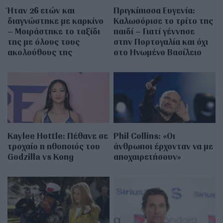
Ήταν 26 ετών και
Πριγκίπισσα Ευγενία:
διαγνώστηκε με καρκίνο
Καλωσόρισε το τρίτο της
– Μοιράστηκε το ταξίδι
παιδί – Γιατί γέννησε
της με όλους τους
στην Πορτογαλία και όχι
ακολούθους της
στο Ηνωμένο Βασίλειο
Kaylee Hottle: Πέθανε σε
Phil Collins: «Οι
τροχαίο η ηθοποιός του
άνθρωποι έρχονταν να με
Godzilla vs Kong
αποχαιρετήσουν»