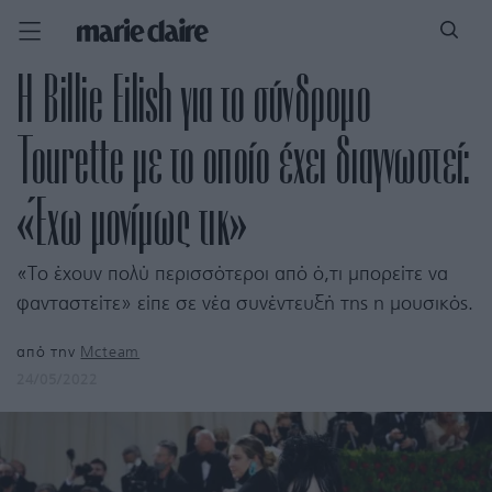
Η Billie Eilish για το σύνδρομο
Tourette με το οποίο έχει διαγνωστεί:
«Έχω μονίμως τικ»
«Το έχουν πολύ περισσότεροι από ό,τι μπορείτε να
φανταστείτε» είπε σε νέα συνέντευξή της η μουσικός.
από την
Mcteam
24/05/2022