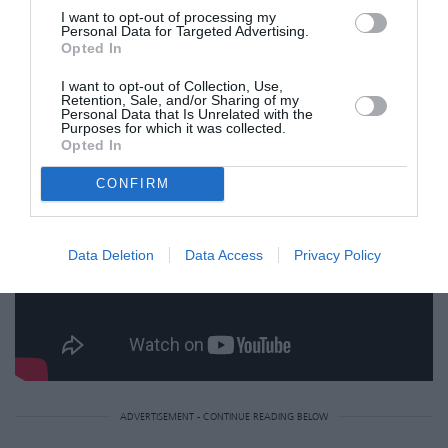
I want to opt-out of processing my
Personal Data for Targeted Advertising.
Δείτε τη να μιλάει για το σύνδρομο Tourette
Opted In
σε παλαιότερη συνέντευξή της:
I want to opt-out of Collection, Use,
Retention, Sale, and/or Sharing of my
Personal Data that Is Unrelated with the
Purposes for which it was collected.
Opted In
CONFIRM
Data Deletion
Data Access
Privacy Policy
ADVERTISEMENT - CONTINUE READING BELOW