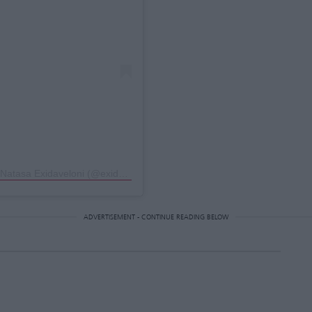
Η δημοσίευση κοινοποιήθηκε από το χρήστη Natasa Exidaveloni (@exidaveloninatasa)
ADVERTISEMENT - CONTINUE READING BELOW