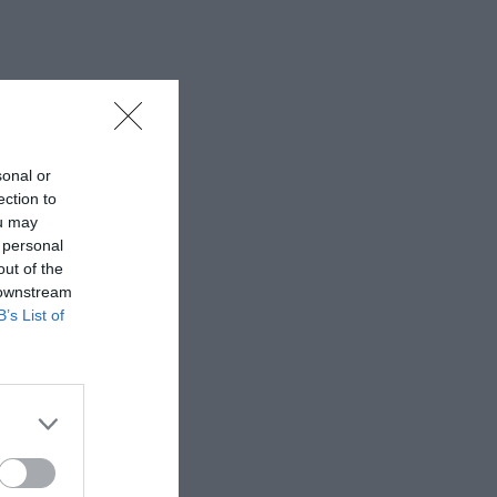
sonal or
ection to
ou may
 personal
out of the
 downstream
B’s List of