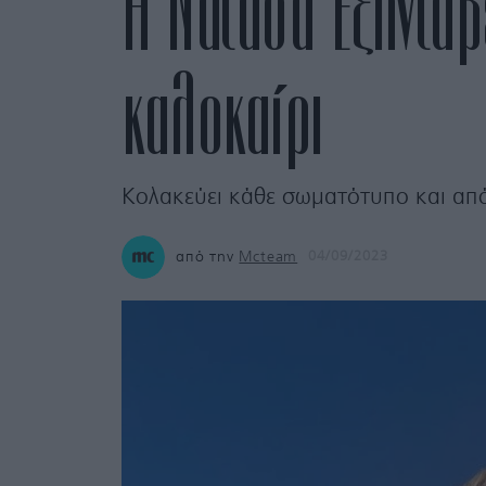
Η Νατάσα Εξηνταβ
καλοκαίρι
Κολακεύει κάθε σωματότυπο και απ
από την
Mcteam
04/09/2023