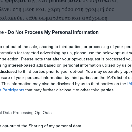
δένει στη μέση και, χάρη τόσο στη γραμμή όσο
, κολακεύει κάθε σωματότυπο και απόχρωση
οπνέει χαρά και φως, παρατείνοντας λίγο
re -
Do Not Process My Personal Information
σα μας. Η ίδια το συνδύασε, ανεπιτήδευτα, με
 που μόλις αφήσαμε πίσω μας, ένα ζευγάρι
to opt-out of the sale, sharing to third parties, or processing of your per
formation for targeted advertising by us, please use the below opt-out s
r selection. Please note that after your opt-out request is processed y
eing interest-based ads based on personal information utilized by us or
ατάσας Εξηνταβελώνη:
disclosed to third parties prior to your opt-out. You may separately opt-
losure of your personal information by third parties on the IAB’s list of
. This information may also be disclosed by us to third parties on the
IA
Participants
that may further disclose it to other third parties.
l Data Processing Opt Outs
o opt-out of the Sharing of my personal data.