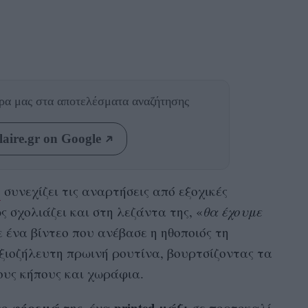
θρα μας
στα αποτελέσματα αναζήτησης
aire.gr on Google
η
συνεχίζει τις αναρτήσεις από εξοχικές
ς σχολιάζει και στη λεζάντα της, «
θα έχουμε
ε ένα βίντεο που ανέβασε η ηθοποιός τη
ξιοζήλευτη πρωινή ρουτίνα, βουρτσίζοντας τα
ους κήπους και χωράφια.
φόρεμά
printed μάξι
το
της, ένα
σε πορτοκαλί,