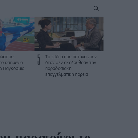
5
ούσσου:
Τα ζώδια που πετυχαίνουν
το ασημένιο
όταν δεν ακολουθούν την
το Παγκόσμιο
παραδοσιακή
επαγγελματική πορεία