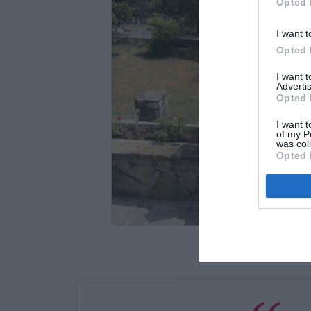
Opted 
I want t
Opted 
I want 
Advertis
Opted 
I want t
of my P
was col
Opted 