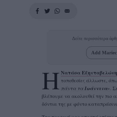
Δείτε περισσότερα άρ
Add Mariecl
Η
Νατάσα Εξηνταβελών
τοποθεσίες άλλωστε, όπω
Ιωάννινα
πάντα τα
». Σ
βλέπουμε να ακολουθεί την πιο α
δόντια της με φόντο καταπράσιν
Την προσοχή μας αποσπά επίσης 