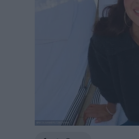
@NICOLAANNEPELTZBECKHAM