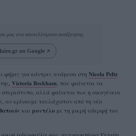
θρα μας
στα αποτελέσματα αναζήτησης
aire.gr on Google
Nicola Peltz
ει φήμες για κόντρες ανάμεσα στη
Victoria Beckham
 της,
, που φαίνεται να
 στερεότυπο, αλλά φαίνεται πως η οικογένεια
ης, αν κρίνουμε τουλάχιστον από τη νέα
θοποιός
μοντέλο
και
με τη μικρή αδερφή του
 μικρή αδερφούλα μου, συγχαρητήρια Victoria