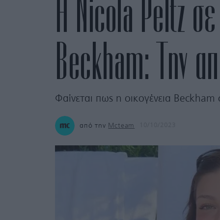
Η Nicola Peltz σ
Beckham: Την α
Φαίνεται πως η οικογένεια Beckham 
από την
Mcteam
10/10/2023