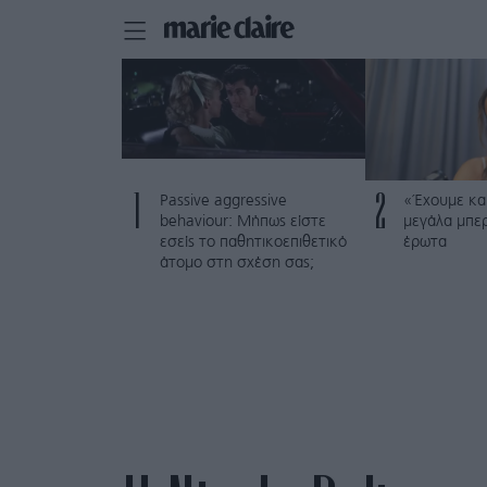
1
2
Passive aggressive
«Έχουμε και
behaviour: Μήπως είστε
μεγάλα μπε
εσείς το παθητικοεπιθετικό
έρωτα
άτομο στη σχέση σας;