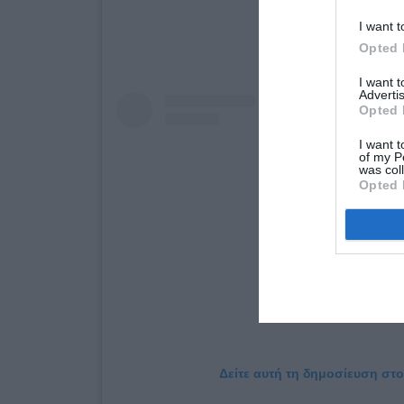
I want t
Opted 
I want 
Advertis
Opted 
I want t
of my P
was col
Opted 
Δείτε αυτή τη δημοσίευση στο