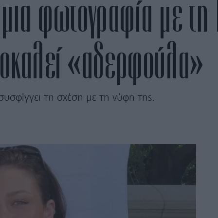
ε μια φωτογραφία με τη
ποκαλεί «αδερφούλα»
συσφίγγει τη σχέση με τη νύφη της.