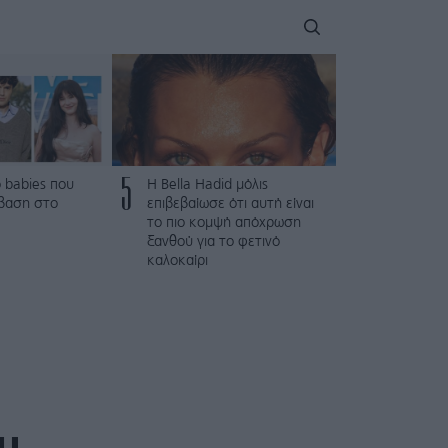
5
 babies που
Η Bella Hadid μόλις
βαση στο
επιβεβαίωσε ότι αυτή είναι
το πιο κομψή απόχρωση
ξανθού για το φετινό
καλοκαίρι