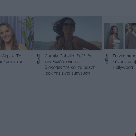
3
4
 Λέμε»: Τα
Camila Cabello: Επέλεξε
Τα νέα nepo
ρδέματα του
την Ελλάδα για τις
κάνουν από
διακοπές της και τα beach
Hollywood
look της είναι έμπνευση