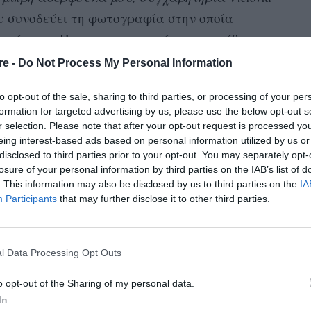
υ συνοδεύει τη φωτογραφία στην οποία
ογένειας, Harper, με την οποία συναντήθηκαν
 Να σημειωθεί ότι το show έγινε σε κατοικία
re -
Do Not Process My Personal Information
to opt-out of the sale, sharing to third parties, or processing of your per
formation for targeted advertising by us, please use the below opt-out s
Harper
αν καθρέφτη, με τη
να φοράει ένα
r selection. Please note that after your opt-out request is processed y
 λευκή τσάντα. Η Nicola φοράει μαύρο cropped
eing interest-based ads based on personal information utilized by us or
τυωτό καλσόν.
disclosed to third parties prior to your opt-out. You may separately opt-
losure of your personal information by third parties on the IAB’s list of
. This information may also be disclosed by us to third parties on the
IA
πέτυχε το bonding, η πεθερά της σχολίασε από
Participants
that may further disclose it to other third parties.
υ! Είσαι απίστευτη!
» (αν και δεν
η νύφη ή στην κόρη της.)
l Data Processing Opt Outs
a Peltz:
o opt-out of the Sharing of my personal data.
In