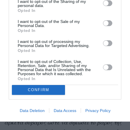
I want to opt-out of the Sharing of my
χρόνο. Το 2020 ξαναπαντρεύτηκε, τον
personal data.
Opted In
Thomas Kail
σκηνοθέτη
, με τον οποίο απέκτησε
τρία παιδιά.
I want to opt-out of the Sale of my
Personal Data.
Opted In
Η Matilda μπορεί να μην είχε μεγαλώνοντας τον
I want to opt-out of processing my
πατέρα της, αλλά βρήκε έναν υποστηρικτή στο
Personal Data for Targeted Advertising.
Opted In
Jeremy
πρόσωπο του φίλου τους, του ηθοποιού
Strong
(τον οποίο γνωρίζουμε και από τον
I want to opt-out of Collection, Use,
Retention, Sale, and/or Sharing of my
πρωταγωνιστικό ρόλο του στη σειρά
Personal Data that Is Unrelated with the
Purposes for which it was collected.
Succession
«
»). «
Μπορεί να μη μεγάλωσε με τον
Opted In
πατέρα της, αλλά μεγάλωσε με τον Jeremy. Την
CONFIRM
καθόρισε η ικανότητά του να παίζει μαζί της
σαν να εξαρτώταν η ζωή του από αυτό – η δική
Data Deletion
Data Access
Privacy Policy
της πράγματι εξαρτώταν. Ο Jeremy ήταν
αρκετά σοβαρός ώστε να σηκώσει το βάρος της