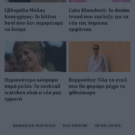
Εβδομάδα Μόδας
Cate Blanchett: Το denim
Κοπεγχάγης: Το kitten
trend που επέλεξε για τη
heel που δεν περιμέναμε
νέα της δημόσια
να δούμε
εμφάνιση
Περισσότερο κόσμημα
Βερμούδες: Όλα τα στυλ
παρά ρολόι: Τα cocktail
που θα φοράμε μέχρι το
watches είναι η νέα μας
φθινόπωρο
εμμονή
BROKEBACK MOUNTAIN
DAX SHEPARD
HEATH LEDGER