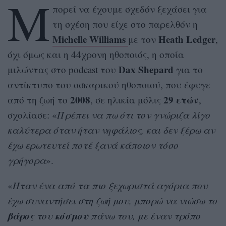
Μ
πορεί να έχουμε σχεδόν ξεχάσει για
τη σχέση που είχε στο παρελθόν η
Michelle Williams
Heath Ledger
με τον
,
όχι όμως και η 44χρονη ηθοποιός, η οποία
Dax Shepard
μιλώντας στο podcast του
για το
αντίκτυπο του οσκαρικού ηθοποιού, που έφυγε
2008
29 ετών
από τη ζωή το
, σε ηλικία μόλις
,
σχολίασε: «
Πρέπει να πω ότι τον γνώριζα λίγο
καλύτερα όταν ήταν νηφάλιος, και δεν ξέρω αν
έχω ερωτευτεί ποτέ ξανά κάποιον τόσο
γρήγορα
».
«
Ήταν ένα από τα πιο ξεχωριστά αγόρια που
έχω συναντήσει στη ζωή μου, μπορώ να νιώσω το
βάρος
κόσμου
του
πάνω του, με έναν τρόπο