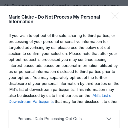
Οι δυο τους έγιναν ζευγάρι στα γυρίσματα της
Brokeback Mountain
2004
ταινίας «
», το
, και τον
Marie Claire -
Do Not Process My Personal
Οκτώβριο
2005
Information
του
υποδέχτηκαν την κόρη
τους. «
Υποθέτω ότι όταν είσαι νέος ένα καλό
If you wish to opt-out of the sale, sharing to third parties, or
είναι ότι δεν έχεις τόσο μεγάλη εμπειρία ζωής
processing of your personal or sensitive information for
ώστε να μπορείς να τοποθετήσεις τα πράγματα
targeted advertising by us, please use the below opt-out
section to confirm your selection. Please note that after your
σε ένα πλαίσιο. Οπότε απλά πηγαίνεις όπου σε
opt-out request is processed you may continue seeing
πάνε
».
interest-based ads based on personal information utilized by
us or personal information disclosed to third parties prior to
your opt-out. You may separately opt-out of the further
χώρισε
2007.
Το ζευγάρι
τον Οκτώβριο του
disclosure of your personal information by third parties on the
νεκρός
Τρεις μήνες αργότερα, ο Ledger βρέθηκε
IAB’s list of downstream participants. This information may
also be disclosed by us to third parties on the
IAB’s List of
μετά από υπερβολική δόση ναρκωτικών. Μία
Downstream Participants
that may further disclose it to other
2018,
δεκαετία περίπου μετά, το
η Williams
third parties.
Phil Elverum
παντρεύτηκε τον μουσικό
, από τον
Personal Data Processing Opt Outs
οποίο θα χώριζε μέσα σε λιγότερο από έναν