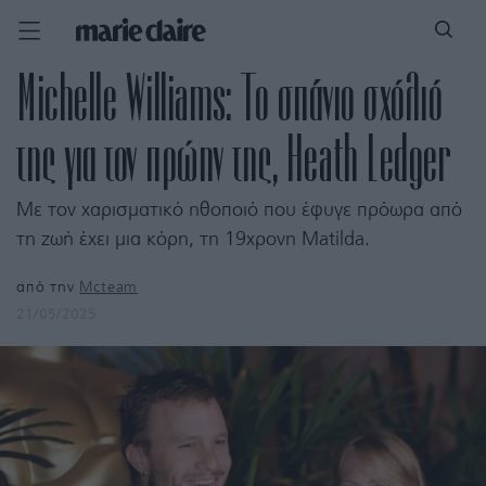
Michelle Williams: Το σπάνιο σχόλιό
της για τον πρώην της, Heath Ledger
Με τον χαρισματικό ηθοποιό που έφυγε πρόωρα από
τη ζωή έχει μια κόρη, τη 19χρονη Matilda.
από την
Mcteam
21/05/2025