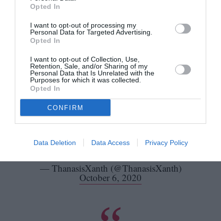
Αυτό.
Opted In
— Kαλα Ε, πωρωωωση!
I want to opt-out of processing my
Personal Data for Targeted Advertising.
(@melen32784893)
October 6, 2020
Opted In
I want to opt-out of Collection, Use,
Retention, Sale, and/or Sharing of my
Personal Data that Is Unrelated with the
Purposes for which it was collected.
Opted In
Ένας ρόλος που αγαπάς να μισείς.
Απόψε, μέσα από ένα συνταρακτικό
CONFIRM
επεισόδιο, η Θεοδοσία αποχαιρετά το
Διαφάνι και χάνει τη ζωή της στο βωμό
της πραγματικής αγάπης.
#AgriesMelisses
Data Deletion
Data Access
Privacy Policy
pic.twitter.com/SoAvJPvGWb
— ThanasisXanth (@ThanasisXanth)
October 6, 2020