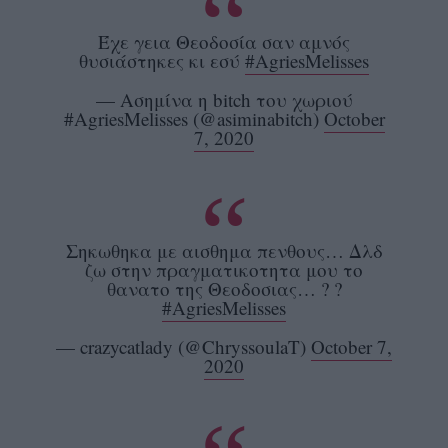
Έχε γεια Θεοδοσία σαν αμνός
θυσιάστηκες κι εσύ
#AgriesMelisses
— Ασημίνα η bitch του χωριού
#AgriesMelisses (@asiminabitch)
October
7, 2020
Σηκωθηκα με αισθημα πενθους… Δλδ
ζω στην πραγματικοτητα μου το
θανατο της Θεοδοσιας… ? ?
#AgriesMelisses
— crazycatlady (@ChryssoulaT)
October 7,
2020