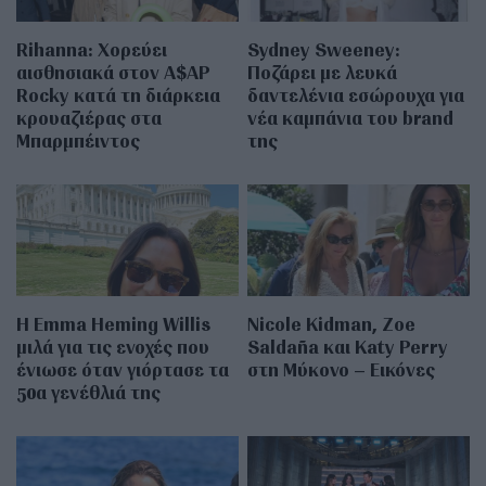
Rihanna: Χορεύει
Sydney Sweeney:
αισθησιακά στον A$AP
Ποζάρει με λευκά
Rocky κατά τη διάρκεια
δαντελένια εσώρουχα για
κρουαζιέρας στα
νέα καμπάνια του brand
Μπαρμπέιντος
της
H Emma Heming Willis
Nicole Kidman, Zoe
μιλά για τις ενοχές που
Saldaña και Katy Perry
ένιωσε όταν γιόρτασε τα
στη Μύκονο – Εικόνες
50α γενέθλιά της