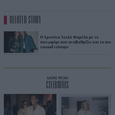
RELATED STORY
Η Χριστίνα Χειλά Φαμέλη με το
πανωφόρι που αναβαθμίζει και το πιο
casual ντύσιμο
MORE FROM
CELEBRITIES