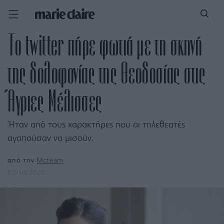
Το twitter πήρε φωτιά με τη σκηνή
της δολοφονίας της Θεοδοσίας στις
Άγριες Μέλισσες
Ήταν από τους χαρακτήρες που οι τηλεθεατές
αγαπούσαν να μισούν.
από την
Mcteam
07/10/2020