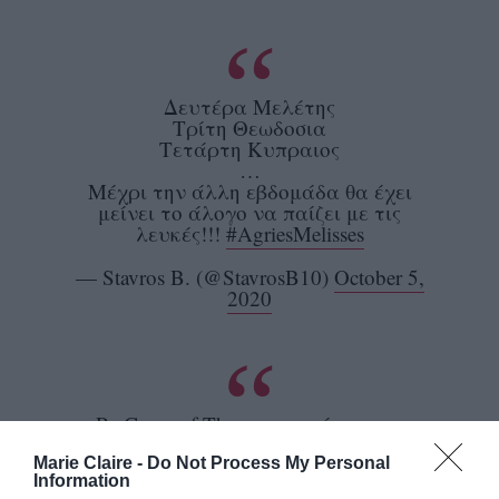
Δευτέρα Μελέτης
Τρίτη Θεωδοσια
Τετάρτη Κυπραιος
…
Μέχρι την άλλη εβδομάδα θα έχει
μείνει το άλογο να παίζει με τις
λευκές!!!
#AgriesMelisses
— Stavros B. (@StavrosB10)
October 5,
2020
Ρε Game of Thrones το κάνατε με
τόσους θανάτους.
#AgriesMelisses
Marie Claire -
Do Not Process My Personal
Information
— Αλλέξης (@alexandros_____)
October