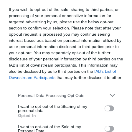
6, 2020
If you wish to opt-out of the sale, sharing to third parties, or
processing of your personal or sensitive information for
targeted advertising by us, please use the below opt-out
section to confirm your selection. Please note that after your
opt-out request is processed you may continue seeing
Εεε όχι τέτοιο θάνατο στην Θεοδοσία.
Δεν της άξιζε τέτοιο τέλος. Τι σκοπό
interest-based ads based on personal information utilized by
έχει ακριβώς η σεναριογράφος. Θέλει
us or personal information disclosed to third parties prior to
να μας πεθάνει;
#AgriesMelisses
your opt-out. You may separately opt-out of the further
disclosure of your personal information by third parties on the
— Libero10 (@Libero103)
October 6,
IAB’s list of downstream participants. This information may
2020
also be disclosed by us to third parties on the
IAB’s List of
Downstream Participants
that may further disclose it to other
third parties.
Personal Data Processing Opt Outs
#AgriesMelisses
Εάν σας πόνεσε εστω
I want to opt-out of the Sharing of my
και λιγο ο θάνατος της Θεοδοσίας και
personal data.
οι αντιδράσεις όσων ήταν γύρω της
Opted In
φανταστείτε λίγο τι θα γίνει με τον
θάνατο του Κυπραίου και πως θα
I want to opt-out of the Sale of my
αντιδράσουν ο νεστορας κ η μυρσίνη.
Personal Data.