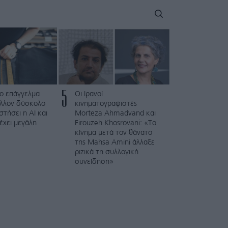
5
το επάγγελμα
Οι Ιρανοί
άλλον δύσκολο
κινηματογραφιστές
στήσει η AI και
Morteza Ahmadvand και
 έχει μεγάλη
Firouzeh Khosrovani: «Το
κίνημα μετά τον θάνατο
της Mahsa Amini άλλαξε
ριζικά τη συλλογική
συνείδηση»