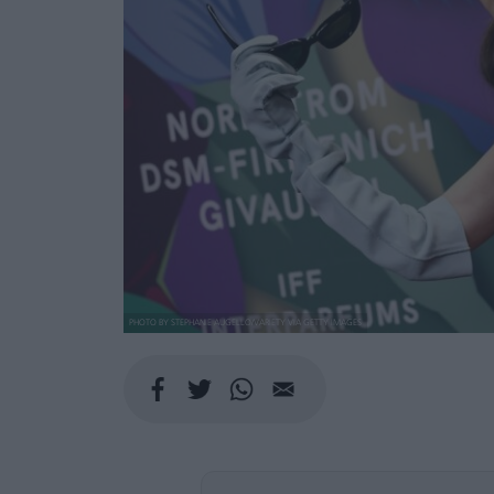
PHOTO BY STEPHANIE AUGELLO/VARIETY VIA GETTY IMAGES