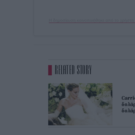
RELATED STORY
Carri
δολάρ
δολά