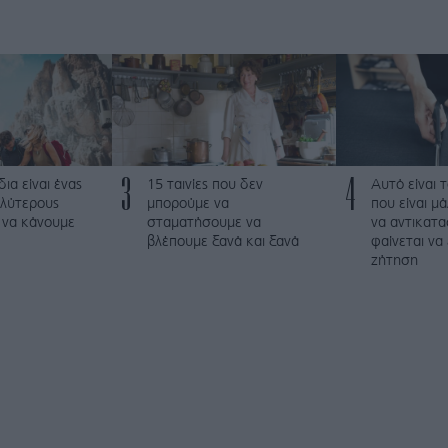
3
4
δια είναι ένας
15 ταινίες που δεν
Αυτό είναι 
αλύτερους
μπορούμε να
που είναι μ
 να κάνουμε
σταματήσουμε να
να αντικατα
βλέπουμε ξανά και ξανά
φαίνεται να
ζήτηση