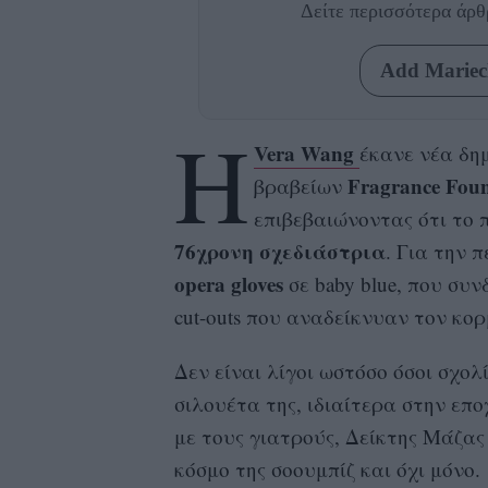
Δείτε περισσότερα άρ
Add Mariecl
Η
Vera Wang
έκανε νέα δη
Fragrance Fou
βραβείων
επιβεβαιώνοντας ότι το π
76χρονη σχεδιάστρια
. Για την 
opera gloves
σε baby blue, που συν
cut-outs που αναδείκνυαν τον κορ
Δεν είναι λίγοι ωστόσο όσοι σχολ
σιλουέτα της, ιδιαίτερα στην επ
με τους γιατρούς, Δείκτης Μάζας
κόσμο της σοουμπίζ και όχι μόνο.