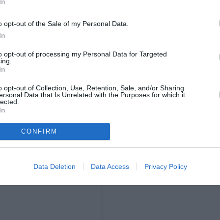
In
ύπνου
ιάσει στη σημασία του
και της αποφυγής
κοκτέιλ
βότκα
ντας ωστόσο ότι ένα
με
πάντα
o opt-out of the Sale of my Personal Data.
ήραντος. «
Ένα από τα πράγματα που μου
In
α κοκτέιλ με βότκα… κάποια στιγμή μετά τις
to opt-out of processing my Personal Data for Targeted
ing.
In
o opt-out of Collection, Use, Retention, Sale, and/or Sharing
a Wang:
ersonal Data that Is Unrelated with the Purposes for which it
lected.
In
CONFIRM
Data Deletion
Data Access
Privacy Policy