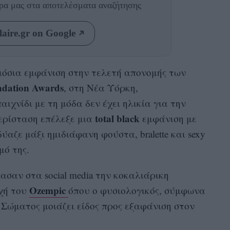
θρα μας
στα αποτελέσματα αναζήτησης
aire.gr on Google
μόσια εμφάνιση στην τελετή απονομής των
ndation Awards
, στη Νέα Υόρκη,
αιχνίδι με τη μόδα δεν έχει ηλικία για την
total black
περίσταση επέλεξε μια
εμφάνιση με
δύαζε μάξι ημιδιάφανη φούστα, bralette και sexy
μό της.
ίασαν στα social media την κοκαλιάρικη
Ozempic
οχή του
όπου ο φυσιολογικός, σύμφωνα
 Σώματος μοιάζει είδος προς εξαφάνιση στον