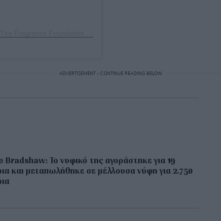
Η δημοσίευση κοινοποιήθηκε από το χρήστη The Fragrance Foundation (@fragrancefoundation)
ADVERTISEMENT - CONTINUE READING BELOW
e Bradshaw: Το νυφικό της αγοράστηκε για 19
ια και μεταπωλήθηκε σε μέλλουσα νύφη για 2.750
ρια