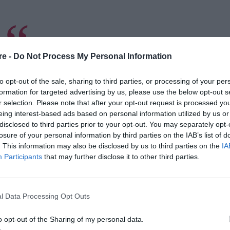
α total black εμφάνιση με opera gloves σε
re -
Do Not Process My Personal Information
 ημιδιάφανη φούστα, bralette και sexy cut-
αδείκνυαν τον κορμό της.
to opt-out of the sale, sharing to third parties, or processing of your per
formation for targeted advertising by us, please use the below opt-out s
 είχε επιμένει ότι απολαμβάνει να τρώει
r selection. Please note that after your opt-out request is processed y
ρα για δύο εβδομάδες σερί, και κατόπιν αλλάζει
eing interest-based ads based on personal information utilized by us or
σουν πολύ τα ντόνατς που είναι γεμιστά με
disclosed to third parties prior to your opt-out. You may separately opt-
losure of your personal information by third parties on the IAB’s list of
γλάσο από ζάχαρη ή τρούφα.
. This information may also be disclosed by us to third parties on the
IA
Participants
that may further disclose it to other third parties.
 ότι φοβάται το γήρας, ενώ πιστεύει
μυστικά
νεότητάς
ένα από τα
της
της.
ύο κόρες. Πιστεύω ότι το να παραμένεις
l Data Processing Opt Outs
για να είσαι υγιής
».
o opt-out of the Sharing of my personal data.