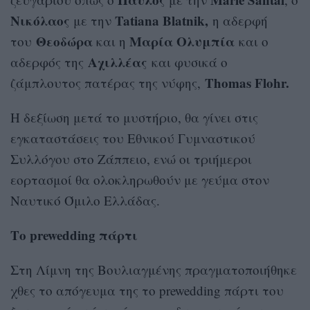
Νικόλαος
Tatiana Blatnik,
με την
η αδερφή
Θεοδώρα
Μαρία Ολυμπία
του
και η
και ο
Αχιλλέας
αδερφός της
και φυσικά ο
Τhomas Flohr.
ζάμπλουτος πατέρας της νύφης,
Η δεξίωση μετά το μυστήριο, θα γίνει στις
εγκαταστάσεις του Εθνικού Γυμναστικού
Συλλόγου στο Ζάππειο, ενώ οι τριήμεροι
εορτασμοί θα ολοκληρωθούν με γεύμα στον
Ναυτικό Όμιλο Ελλάδας.
Το prewedding πάρτι
Στη Λίμνη της Βουλιαγμένης πραγματοποιήθηκε
χθες το απόγευμα της το prewedding πάρτι του