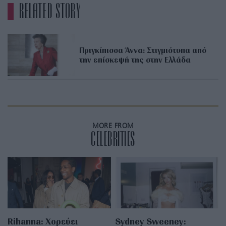
RELATED STORY
Πριγκίπισσα Άννα: Στιγμιότυπα από
την επίσκεψή της στην Ελλάδα
MORE FROM
CELEBRITIES
Rihanna: Χορεύει
Sydney Sweeney: