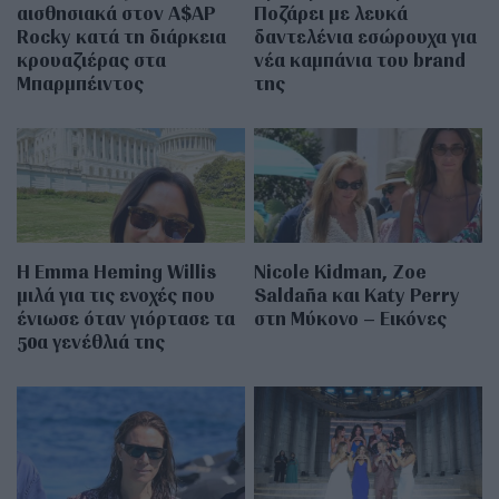
αισθησιακά στον A$AP
Ποζάρει με λευκά
Rocky κατά τη διάρκεια
δαντελένια εσώρουχα για
κρουαζιέρας στα
νέα καμπάνια του brand
Μπαρμπέιντος
της
H Emma Heming Willis
Nicole Kidman, Zoe
μιλά για τις ενοχές που
Saldaña και Katy Perry
ένιωσε όταν γιόρτασε τα
στη Μύκονο – Εικόνες
50α γενέθλιά της