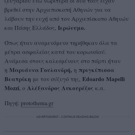
ζευγαριού ενώ νωρίτερα οι δυο τους είχαν
βρεθεί στην Αρχιεπισκοπή Αθηνών για να
λάβουν την ευχή από τον Αρχιεπίσκοπο Αθηνών
Ιερώνυμο.
και Πάσης Ελλάδος,
Όπως ήταν αναμενόμενο τηρήθηκαν όλα τα
μέτρα ασφαλείας κατά του κορωνοϊού.
Ανάμεσα στους καλεσμένους στο πάρτι ήταν
Μαριάννα Γουλανδρή,
πριγκίπισσα
η
η
Βεατρίκη
Edoardo Mapelli
με τον σύζυγό της,
Mozzi
Αλέξανδρος Λυκουρέζος
, ο
κ.α.
Πηγή:
protothema.gr
ADVERTISEMENT - CONTINUE READING BELOW