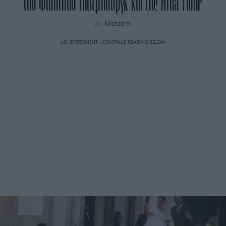
του Φίλιππου Γλύξμπουργκ και της Nina Flohr
By
Mcteam
ADVERTISEMENT - CONTINUE READING BELOW