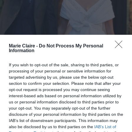
Marie Claire -
Do Not Process My Personal
Information
If you wish to opt-out of the sale, sharing to third parties, or
processing of your personal or sensitive information for
Nina Flohr: Η φωτογραφία που
targeted advertising by us, please use the below opt-out
αποκάλυψε τη διακριτική
section to confirm your selection. Please note that after your
opt-out request is processed you may continue seeing
λεπτομέρεια του νυφικού της
interest-based ads based on personal information utilized by
us or personal information disclosed to third parties prior to
By
Mcteam
your opt-out. You may separately opt-out of the further
disclosure of your personal information by third parties on the
IAB’s list of downstream participants. This information may
also be disclosed by us to third parties on the
IAB’s List of