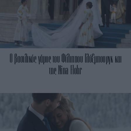
Ο βασιλικός γάμος του Φίλιππου Γλύξμπουργκ και
της Nina Flohr