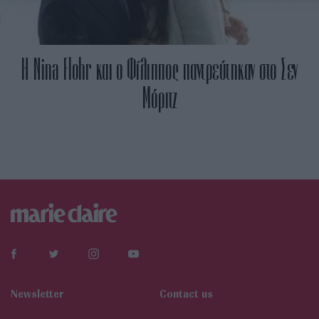
H Nina Flohr και ο Φίλιππος παντρεύτηκαν στο Σεν
Μόριτζ
Newsletter
Contact us