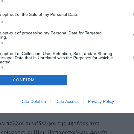
In
Ντίνος Αυγουστίδης
ου γαμπρού,
: «
Να είναι
o opt-out of the Sale of my Personal Data.
In
 ευτυχίας
».
to opt-out of processing my Personal Data for Targeted
ing.
υ κυκλοφόρησαν δείχνουν τον ηθοποιό να
In
αι κρατώντας το γιο τους στην αγκαλιά του.
o opt-out of Collection, Use, Retention, Sale, and/or Sharing
Γεωργία Κρασσά
όρεμα που επέλεξε η
– ένα
ersonal Data that Is Unrelated with the Purposes for which it
lected.
ωση, το οποίο συνδύασε με λευκό, τούλινο
In
.
CONFIRM
ς Προμηθέας Αλειφερόπουλος και η σκηνοθέτις
ού Αχιλλέα Κωνσταντίνου ήταν η Ελένη
Data Deletion
Data Access
Privacy Policy
η Ελένη Βασιλάκη.
ν πολλοί συνάδελφοι της μητέρας του
ιακρίνονται οι Βίκυ Παπαδοπούλου, Δανάη