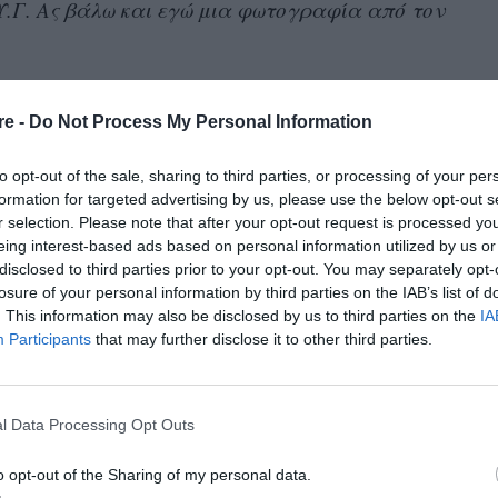
.Γ. Ας βάλω και εγώ μια φωτογραφία από τον
ών του ηθοποιού
re -
Do Not Process My Personal Information
ε πολυτελές κτήμα στο Κορωπί, ενώ από το
to opt-out of the sale, sharing to third parties, or processing of your per
Μαρία
ρούσαν να λείπουν οι γονείς του,
formation for targeted advertising by us, please use the below opt-out s
στίδης
. Ο δεύτερος, μάλιστα, συνοδευόταν από
r selection. Please note that after your opt-out request is processed y
eing interest-based ads based on personal information utilized by us or
υόνη
.
disclosed to third parties prior to your opt-out. You may separately opt-
losure of your personal information by third parties on the IAB’s list of
πωσιακή μέσα στο ethnic φόρεμά της, ενώ είπε
. This information may also be disclosed by us to third parties on the
IA
πομπή για το ζευγάρι:
Participants
that may further disclose it to other third parties.
τους αγαπώ και θα τους εύχομαι και στην άλλη
l Data Processing Opt Outs
αι η βάφτιση του μωρού μας σήμερα. Είμαι
 είναι όλα ήρεμα. Θα χορέψω πολύ και κρητικά
o opt-out of the Sharing of my personal data.