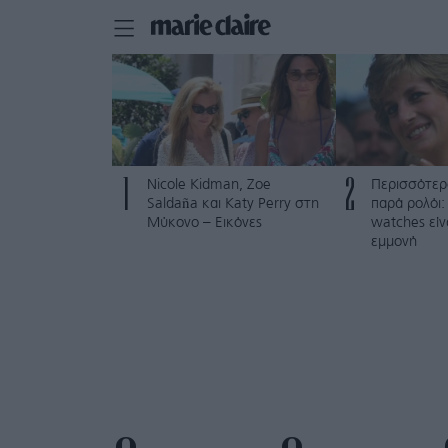
1
2
Nicole Kidman, Zoe
Περισσότερ
Saldaña και Katy Perry στη
παρά ρολόι: 
Μύκονο – Εικόνες
watches είν
εμμονή