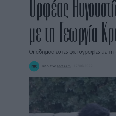
Ορφέας Αυγουστίδ
με τη Γεωργία Κ
Οι αδημοσίευτες φωτογραφίες με τη
από την
Mcteam
17/06/2022