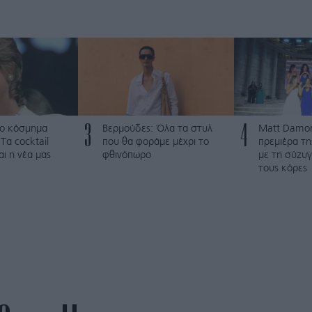
3
4
ο κόσμημα
Βερμούδες: Όλα τα στυλ
Matt Damon
Τα cocktail
που θα φοράμε μέχρι το
πρεμιέρα τ
αι η νέα μας
φθινόπωρο
με τη σύζυγ
τους κόρες