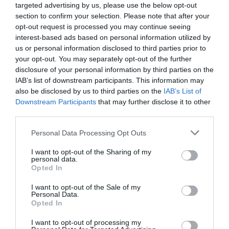
targeted advertising by us, please use the below opt-out
με αυτό το υπόβαθρο, αυτή τη γνώση μπορεί να
section to confirm your selection. Please note that after your
κυκλοφορήσει μια επωνυμία που φτάνει μόνο
opt-out request is processed you may continue seeing
interest-based ads based on personal information utilized by
μέχρι το XL. Μπορεί να είναι πιο ακριβό να
us or personal information disclosed to third parties prior to
κυκλοφορήσεις ρούχα σε μεγαλύτερα νούμερα,
your opt-out. You may separately opt-out of the further
αλλά είναι η Rebel Wilson έχει λεφτά. Η ειρωνεία
disclosure of your personal information by third parties on the
IAB’s list of downstream participants. This information may
είναι ότι η Rebel Wilson λάνσαρε μία σειρά
also be disclosed by us to third parties on the
IAB’s List of
ρούχων που μέχρι πριν από λίγο καιρό δεν θα
Downstream Participants
that may further disclose it to other
third parties.
μπορούσε η ίδια να φορέσει».
Personal Data Processing Opt Outs
Ένας άλλος χρήστης, δημιούργησε επίσης ένα
I want to opt-out of the Sharing of my
βίντεο ρωτώντας «μήπως ξέχασε τους plus size
personal data.
Opted In
θαυμαστές της;» και συνέχισε: «Ξέρω πως πλέον
δεν έχει παραπανίσια κιλά, αλλά η κοινότητα
I want to opt-out of the Sale of my
Personal Data.
αυτών των ανθρώπων τη στήριξε σε όλη της την
Opted In
καριέρα. Επωφελήθηκε από το ότι ήταν ένας
I want to opt-out of processing my