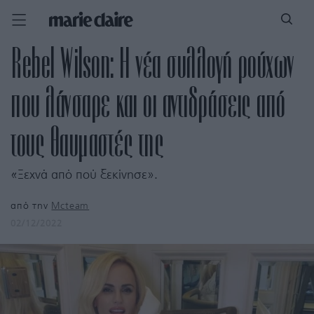
Rebel Wilson: Η νέα συλλογή ρούχων
που λάνσαρε και οι αντιδράσεις από
τους θαυμαστές της
«Ξεχνά από πού ξεκίνησε».
από την
Mcteam
02/12/2022