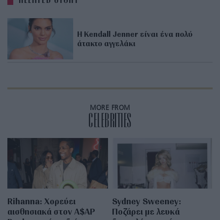
Η Kendall Jenner είναι ένα πολύ
άτακτο αγγελάκι
MORE FROM
CELEBRITIES
Rihanna: Χορεύει
Sydney Sweeney:
αισθησιακά στον A$AP
Ποζάρει με λευκά