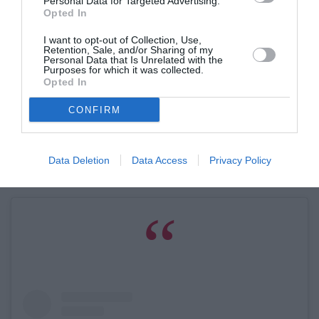
Personal Data for Targeted Advertising.
χοντρός άνθρωπος, ένας χοντρός χαρακτήρας».
Opted In
I want to opt-out of Collection, Use,
Αρκετοί ήταν, όμως, και εκείνοι που έσπευσαν
Retention, Sale, and/or Sharing of my
Personal Data that Is Unrelated with the
να υπερασπιστούν την ηθοποιό, με το πιο
Purposes for which it was collected.
Opted In
σύνηθες σχόλιο να είναι: «
Γιατί πρέπει οι
επωνυμίες να καλύπτουν όλα τα νούμερα;
CONFIRM
Υπάρχουν καταστήματα με μεγαλύτερα μεγέθη
που δεν απευθύνονται σε άτομα που φορούν
Data Deletion
Data Access
Privacy Policy
μικρό μέγεθος».