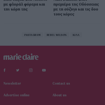
με φλοράλ φόρεμα και
πρεμιέρα της Οδύσσειας
την κόρη της
με τη σύζυγο και τις δυο
τους κόρες
INSTAGRAM
REBEL WILSON
ΚΙΛΑ
Newsletter
Contact us
Αdvertise online
About us