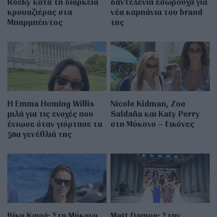
Rocky κατά τη διάρκεια
δαντελένια εσώρουχα για
κρουαζιέρας στα
νέα καμπάνια του brand
Μπαρμπέιντος
της
H Emma Heming Willis
Nicole Kidman, Zoe
μιλά για τις ενοχές που
Saldaña και Katy Perry
ένιωσε όταν γιόρτασε τα
στη Μύκονο – Εικόνες
50α γενέθλιά της
Βίκυ Καγιά: Στη Μύκονο
Matt Damon: Στην