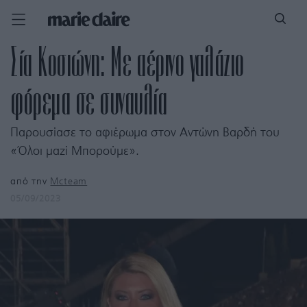
Σία Κοσιώνη: Με αέρινο γαλάζιο
φόρεμα σε συναυλία
Παρουσίασε το αφιέρωμα στον Αντώνη Βαρδή του
«Όλοι μαζί Μπορούμε».
από την
Mcteam
05/09/2023