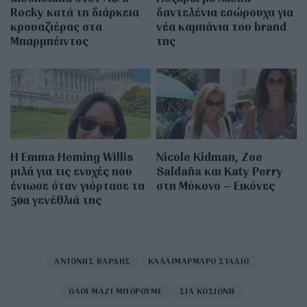
Rocky κατά τη διάρκεια
δαντελένια εσώρουχα για
κρουαζιέρας στα
νέα καμπάνια του brand
Μπαρμπέιντος
της
H Emma Heming Willis
Nicole Kidman, Zoe
μιλά για τις ενοχές που
Saldaña και Katy Perry
ένιωσε όταν γιόρτασε τα
στη Μύκονο – Εικόνες
50α γενέθλιά της
ΑΝΤΩΝΗΣ ΒΑΡΔΗΣ
ΚΑΛΛΙΜΑΡΜΑΡΟ ΣΤΑΔΙΟ
ΟΛΟΙ ΜΑΖΙ ΜΠΟΡΟΥΜΕ
ΣΙΑ ΚΟΣΙΩΝΗ