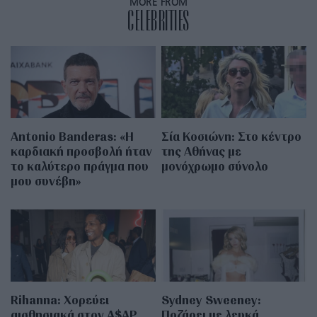
MORE FROM
CELEBRITIES
Antonio Banderas: «Η
Σία Κοσιώνη: Στο κέντρο
καρδιακή προσβολή ήταν
της Αθήνας με
το καλύτερο πράγμα που
μονόχρωμο σύνολο
μου συνέβη»
Rihanna: Χορεύει
Sydney Sweeney:
αισθησιακά στον A$AP
Ποζάρει με λευκά