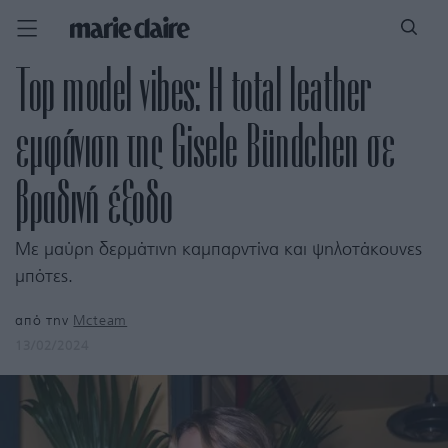
Top model vibes: Η total leather
εμφάνιση της Gisele Bündchen σε
βραδινή έξοδο
Με μαύρη δερμάτινη καμπαρντίνα και ψηλοτάκουνες
μπότες.
από την
Mcteam
13/02/2024