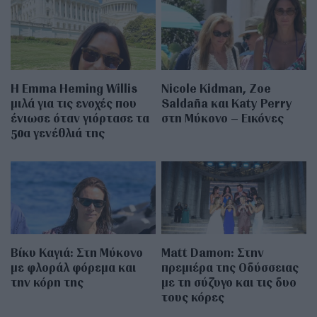
H Emma Heming Willis
Nicole Kidman, Zoe
μιλά για τις ενοχές που
Saldaña και Katy Perry
ένιωσε όταν γιόρτασε τα
στη Μύκονο – Εικόνες
50α γενέθλιά της
Βίκυ Καγιά: Στη Μύκονο
Matt Damon: Στην
με φλοράλ φόρεμα και
πρεμιέρα της Οδύσσειας
την κόρη της
με τη σύζυγο και τις δυο
τους κόρες