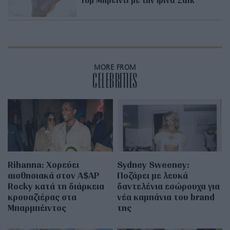
MORE FROM
CELEBRITIES
Rihanna: Χορεύει
Sydney Sweeney:
αισθησιακά στον A$AP
Ποζάρει με λευκά
Rocky κατά τη διάρκεια
δαντελένια εσώρουχα για
κρουαζιέρας στα
νέα καμπάνια του brand
Μπαρμπέιντος
της