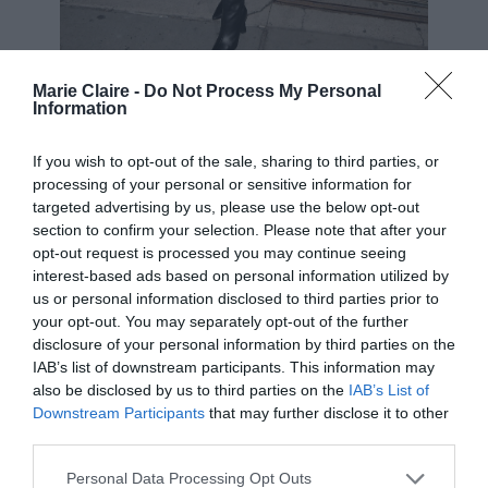
Marie Claire -
Do Not Process My Personal
Information
Photo Elder Ordonez/SplashNews.com
If you wish to opt-out of the sale, sharing to third parties, or
Το σύνολο τονίστηκε από μια statement clutch
processing of your personal or sensitive information for
τσάντα και κομψές μπότες μέχρι το γόνατο με
targeted advertising by us, please use the below opt-out
τακούνια στιλέτο. Για να αντισταθμίσει τους
section to confirm your selection. Please note that after your
opt-out request is processed you may continue seeing
σκούρους τόνους της εμφάνισής της, η Gisele
interest-based ads based on personal information utilized by
επέλεξε χρυσά κοσμήματα,
us or personal information disclosed to third parties prior to
your opt-out. You may separately opt-out of the further
συμπεριλαμβανομένων μιας σειράς από
disclosure of your personal information by third parties on the
βραχιόλια και στα δύο χέρια και σκουλαρίκια
IAB’s list of downstream participants. This information may
also be disclosed by us to third parties on the
IAB’s List of
με κρίκους.
Downstream Participants
that may further disclose it to other
third parties.
Personal Data Processing Opt Outs