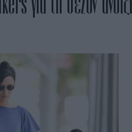
akers για τη σεζόν άνοι