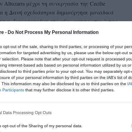
ν Altuzarra μέχρι τη συνεργασία της Cecilie
οία η Δανή σχεδιάστρια δημιούργησε μοναδικά
σια, διακοσμημένα στο χέρι, χρησιμοποιώντας
re -
Do Not Process My Personal Information
ίναι περιζήτητα ενώ διάφορες εκδοχές των New
to opt-out of the sale, sharing to third parties, or processing of your per
αποτελούν δημοφιλείς επιλογές.
formation for targeted advertising by us, please use the below opt-out s
r selection. Please note that after your opt-out request is processed y
eing interest-based ads based on personal information utilized by us or
ών παπουτσιών που αξίζει να αγοράσετε την
disclosed to third parties prior to your opt-out. You may separately opt-
losure of your personal information by third parties on the IAB’s list of
. This information may also be disclosed by us to third parties on the
IA
Participants
that may further disclose it to other third parties.
l Data Processing Opt Outs
o opt-out of the Sharing of my personal data.