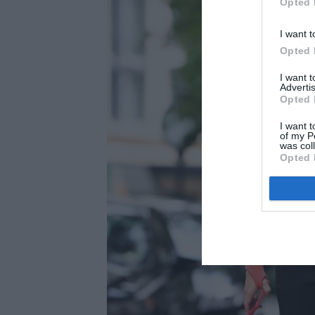
Opted 
I want t
Opted 
I want 
Advertis
Opted 
I want t
of my P
was col
Opted 