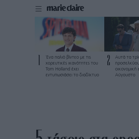
1
2
Ένα παλιό βίντεο με τις
Αυτά τα τρί
χορευτικές ικανότητες του
προσελκύου
Tom Holland έχει
οικονομική 
εντυπωσιάσει το διαδίκτυο
Αύγουστο