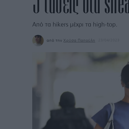
5 τάσεις στα sne
Aπό τα hikers μέχρι τα high-top.
από την
Χρύσα Παπούλη
23/04/2023