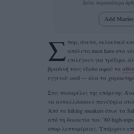
Δείτε περισσότερα άρ
Add Mariecl
Σ
πορ, άνετα, εκλεκτικά κα
απόλυτο must have στα νέ
επιλέγουν για τρέξιμο, ά
βραδινή τους έξοδο αφού τα
αθλ
εγγενώς cool — όλα τα χαρακτηρι
Στις πασαρέλες της επόμενης Άνο
να ανταλλάσσουν πανύψηλα στιλέ
Από τα hiking sneakers όπως τα S
από τη δεκαετία του ’80 high-tops
σπορ λεπτομέρειες. Υπάρχουν επ