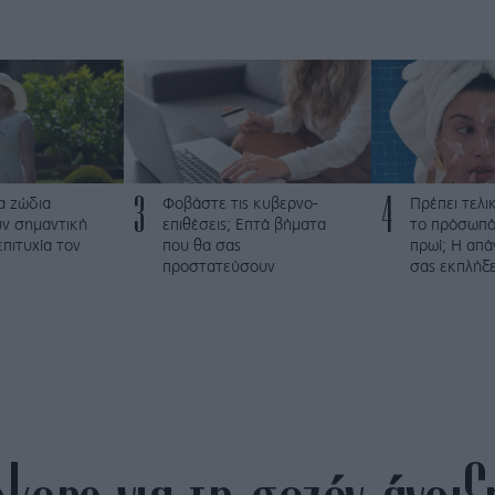
3
4
α ζώδια
Φοβάστε τις κυβερνο-
Πρέπει τελι
ν σημαντική
επιθέσεις; Επτά βήματα
το πρόσωπό
επιτυχία τον
που θα σας
πρωί; Η απά
προστατεύσουν
σας εκπλήξε