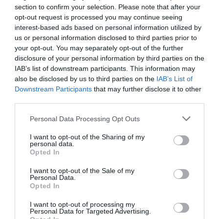
section to confirm your selection. Please note that after your
opt-out request is processed you may continue seeing
interest-based ads based on personal information utilized by
us or personal information disclosed to third parties prior to
your opt-out. You may separately opt-out of the further
disclosure of your personal information by third parties on the
Instagram.com/kendalljenner
IAB’s list of downstream participants. This information may
also be disclosed by us to third parties on the
IAB’s List of
H ίδια δεν αμέλησε να προσθέσει στις
Downstream Participants
that may further disclose it to other
εμφανίσεις της χρυσά διακριτικά
κοσμήματα
τα
third parties.
οποία συνδυάζονται τέλεια με τα καλοκαιρινά
Personal Data Processing Opt Outs
σύνολα της.
I want to opt-out of the Sharing of my
personal data.
Opted In
I want to opt-out of the Sale of my
Personal Data.
Opted In
I want to opt-out of processing my
Personal Data for Targeted Advertising.