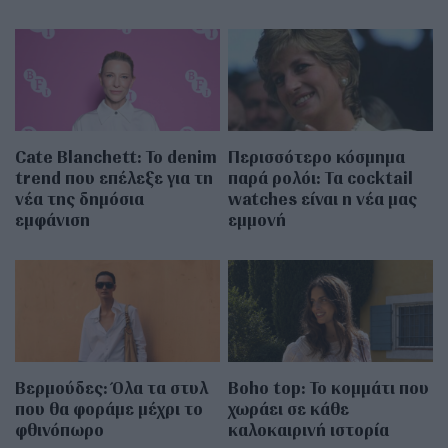
Cate Blanchett: Το denim
Περισσότερο κόσμημα
trend που επέλεξε για τη
παρά ρολόι: Τα cocktail
νέα της δημόσια
watches είναι η νέα μας
εμφάνιση
εμμονή
Βερμούδες: Όλα τα στυλ
Boho top: Το κομμάτι που
που θα φοράμε μέχρι το
χωράει σε κάθε
φθινόπωρο
καλοκαιρινή ιστορία