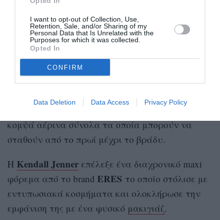
Opted In
I want to opt-out of Collection, Use,
Retention, Sale, and/or Sharing of my
Personal Data that Is Unrelated with the
Purposes for which it was collected.
Opted In
Instagram.com/kendalljenner
CONFIRM
Πέραν των ιδιαίτερων αποχρώσεων το μοντέλο
προτιμά και τα πιο
απλά χρώματα
για τους
Data Deletion
Data Access
Privacy Policy
ζεστούς μήνες όπως το ιβουάρ, δημιουργώντας
κομψά αέρινα σύνολα τα οποία μπορούν να
σταθούν από το πρωί μέχρι το βράδυ.
Kendall Jenner
Η
επέλεξε ένα διαχρονικό maxi
ERES
φόρεμα από το brand
το οποίο στόλισε με
εντυπωσιακά κοσμήματα και ολοκλήρωσε την
εμφάνιση της με ένα φυσικό
μακιγιάζ
.