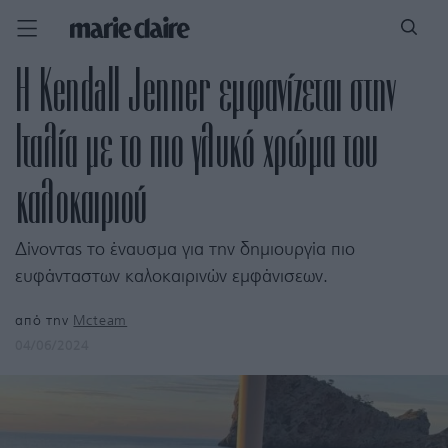
H Kendall Jenner εμφανίζεται στην
Ιταλία με το πιο γλυκό χρώμα του
καλοκαιριού
Δίνοντας το έναυσμα για την δημιουργία πιο
ευφάνταστων καλοκαιρινών εμφάνισεων.
από την
Mcteam
04/06/2024