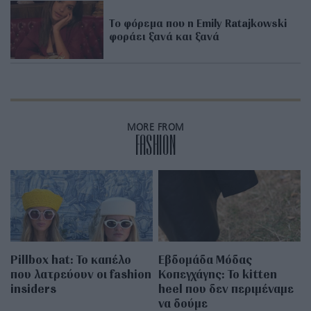
Το φόρεμα που η Emily Ratajkowski
φοράει ξανά και ξανά
MORE FROM
FASHION
Pillbox hat: Το καπέλο
Εβδομάδα Μόδας
που λατρεύουν οι fashion
Κοπεγχάγης: Το kitten
insiders
heel που δεν περιμέναμε
να δούμε