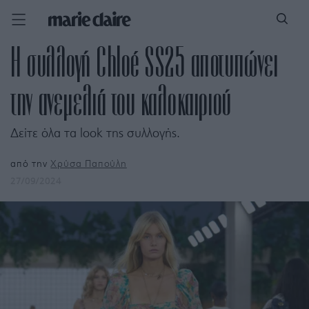
H συλλογή Chloé SS25 αποτυπώνει
την ανεμελιά του καλοκαιριού
Δείτε όλα τα look της συλλογής.
από την
Χρύσα Παπούλη
27/09/2024