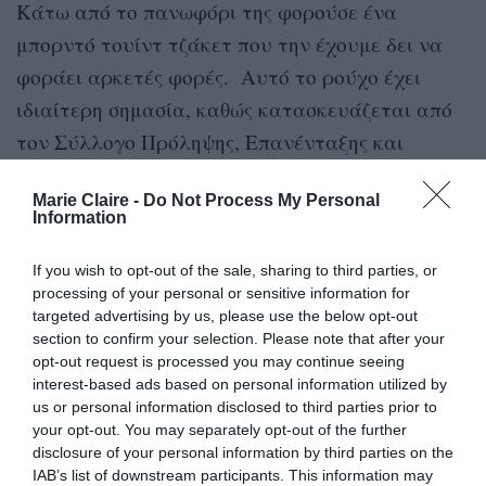
Κάτω από το πανωφόρι της φορούσε ένα
μπορντό τουίντ τζάκετ που την έχουμε δει να
φοράει αρκετές φορές. Αυτό το ρούχο έχει
ιδιαίτερη σημασία, καθώς κατασκευάζεται από
τον Σύλλογο Πρόληψης, Επανένταξης και
Φροντίδας Εκπορνευόμενων Γυναικών
Marie Claire -
Do Not Process My Personal
(APRAMP). Η Λετίσια συνδύασε αυτό το
Information
πολύτιμο σακάκι με ένα φαρδύ μαύρο
παντελόνι και ολοκλήρωσε την εμφάνιση με
If you wish to opt-out of the sale, sharing to third parties, or
processing of your personal or sensitive information for
μαύρα loafers με τακούνι και μια μικρή μαύρη
targeted advertising by us, please use the below opt-out
δερμάτινη τσάντα. Πρόσθεσε μια πινελιά
section to confirm your selection. Please note that after your
opt-out request is processed you may continue seeing
λάμψης με ένα ζευγάρι ασημένια σκουλαρίκια.
interest-based ads based on personal information utilized by
us or personal information disclosed to third parties prior to
your opt-out. You may separately opt-out of the further
disclosure of your personal information by third parties on the
IAB’s list of downstream participants. This information may