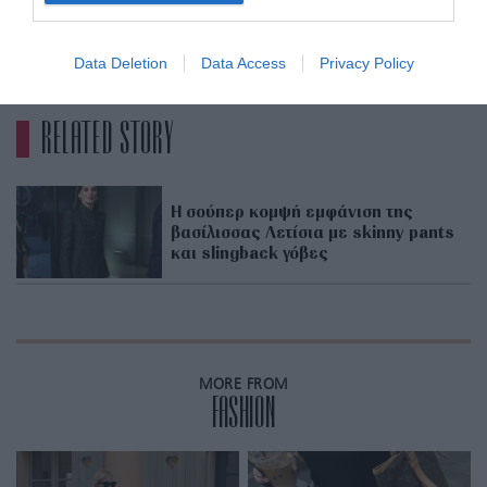
Getty Images
ADVERTISEMENT - CONTINUE READING BELOW
Data Deletion
Data Access
Privacy Policy
RELATED STORY
H σούπερ κομψή εμφάνιση της
βασίλισσας Λετίσια με skinny pants
και slingback γόβες
MORE FROM
FASHION