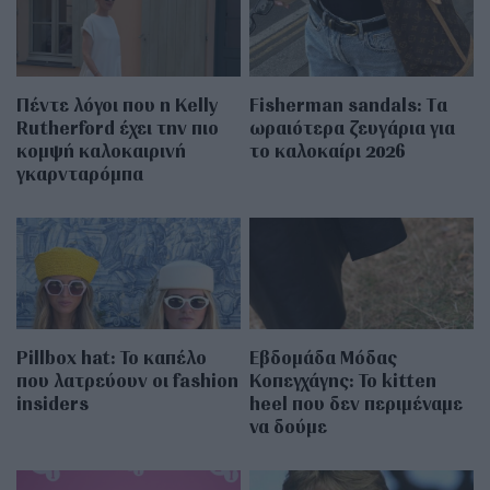
Πέντε λόγοι που η Kelly
Fisherman sandals: Tα
Rutherford έχει την πιο
ωραιότερα ζευγάρια για
κομψή καλοκαιρινή
το καλοκαίρι 2026
γκαρνταρόμπα
Pillbox hat: Το καπέλο
Εβδομάδα Μόδας
που λατρεύουν οι fashion
Κοπεγχάγης: Το kitten
insiders
heel που δεν περιμέναμε
να δούμε