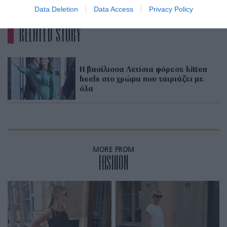
Data Deletion
Data Access
Privacy Policy
RELATED STORY
Η βασίλισσα Λετίσια φόρεσε kitten
heels στο χρώμα που ταιριάζει με
όλα
MORE FROM
FASHION