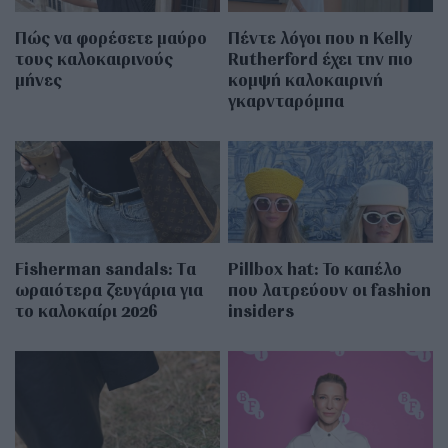
Πώς να φορέσετε μαύρο
Πέντε λόγοι που η Kelly
τους καλοκαιρινούς
Rutherford έχει την πιο
μήνες
κομψή καλοκαιρινή
γκαρνταρόμπα
Fisherman sandals: Tα
Pillbox hat: Το καπέλο
ωραιότερα ζευγάρια για
που λατρεύουν οι fashion
το καλοκαίρι 2026
insiders