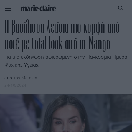
Η βασίλισσα Λετίσια πιο κομψή από
ποτέ με total look από τη Mango
Για μια εκδήλωση αφιερωμένη στην Παγκόσμια Ημέρα
Ψυχικής Υγείας.
από την
Mcteam
24/10/2024