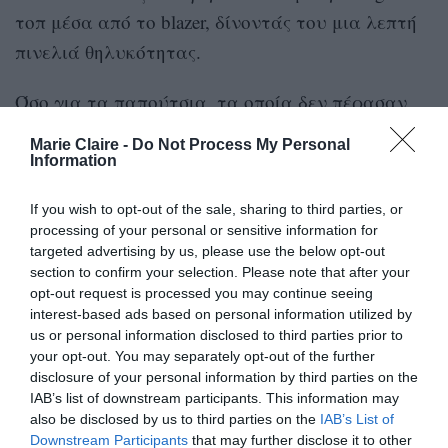
τοπ μέσα από το blazer, δίνοντάς του μια λεπτή
πινελιά θηλυκότητας.
Όσο για τα παπούτσια, τα οποία δεν πέρασαν
απαρατήρητα, η βασίλισσα Λετίσια επέλεξε
Marie Claire -
Do Not Process My Personal
μαύρα δερμάτινα loafers με φαρδύ, χαμηλό
Information
τακούνι. Πρόσθεσε μια μαύρη τσάντα από την
If you wish to opt-out of the sale, sharing to third parties, or
ισπανική μάρκα Mauska, το
processing of your personal or sensitive information for
αγαπημένο δαχτυλίδι της από την Coreterno και
targeted advertising by us, please use the below opt-out
section to confirm your selection. Please note that after your
μίνι σκουλαρίκια κρίκους.
opt-out request is processed you may continue seeing
interest-based ads based on personal information utilized by
us or personal information disclosed to third parties prior to
your opt-out. You may separately opt-out of the further
disclosure of your personal information by third parties on the
IAB’s list of downstream participants. This information may
also be disclosed by us to third parties on the
IAB’s List of
Downstream Participants
that may further disclose it to other