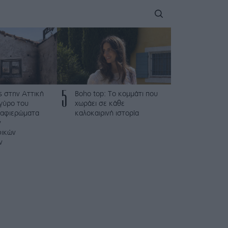
5
ς στην Αττική
Boho top: Το κομμάτι που
γύρο του
χωράει σε κάθε
 αφιερώματα
καλοκαιρινή ιστορία
ν
φικών
ν