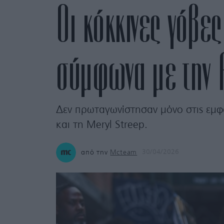
Οι κόκκινες γόβε
σύμφωνα με την 
Δεν πρωταγωνίστησαν μόνο στις εμφανί
και τη Meryl Streep.
από την
Mcteam
30/04/2026