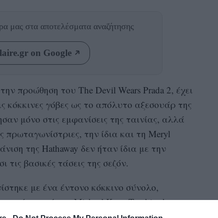
θρα μας
στα αποτελέσματα αναζήτησης
aire.gr on Google
 την προώθηση του The Devil Wears Prada 2, έχει
ις κόκκινες γόβες ως το απόλυτο αξεσουάρ της
σαν μόνο στις εμφανίσεις της ταινίας, αλλά
ς πρωταγωνίστριες, την ίδια και τη Meryl
άνιση της Hathaway δεν ήταν ίδια με την
 τις βασικές τάσεις της σεζόν.
ίστηκε με ένα έντονο κόκκινο σύνολο,
ντίνα από τον Michael Kors. Το shirt dress
αζε άψογα με την τσάντα της από την Aspinal of