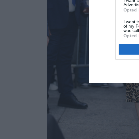
I want 
Advertis
Opted 
I want t
of my P
was col
Opted 