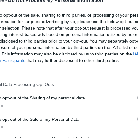
re -
Do Not Process My Personal Information
lahnik γόβες της από λεπτό βελούδο.
to opt-out of the sale, sharing to third parties, or processing of your per
formation for targeted advertising by us, please use the below opt-out s
ατα και γυαλιά ηλίου από τον οίκο Bvlgari,
r selection. Please note that after your opt-out request is processed y
λάι και έντονο όγκο. Η κόκκινη απόχρωση στα
eing interest-based ads based on personal information utilized by us or
ική πινελιά.
disclosed to third parties prior to your opt-out. You may separately opt-
losure of your personal information by third parties on the IAB’s list of
. This information may also be disclosed by us to third parties on the
IA
Participants
that may further disclose it to other third parties.
l Data Processing Opt Outs
o opt-out of the Sharing of my personal data.
In
o opt-out of the Sale of my Personal Data.
In