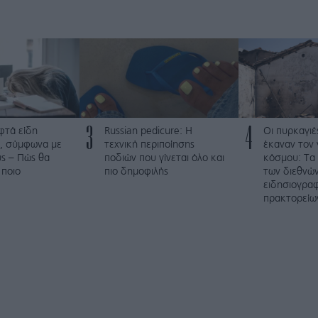
3
4
φτά είδη
Russian pedicure: Η
Οι πυρκαγιέ
, σύμφωνα με
τεχνική περιποίησης
έκαναν τον 
ύς – Πώς θα
ποδιών που γίνεται όλο και
κόσμου: Τα
 ποιο
πιο δημοφιλής
των διεθνώ
ειδησιογρα
πρακτορείω