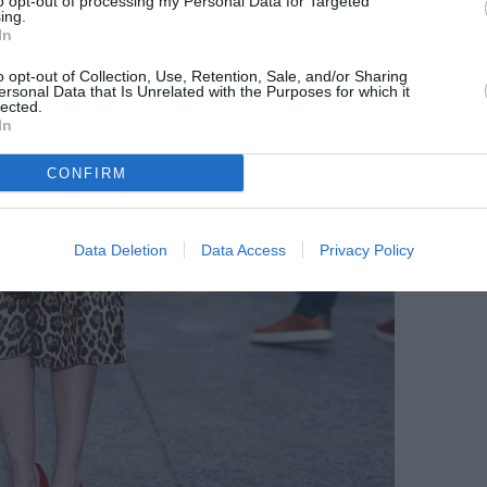
to opt-out of processing my Personal Data for Targeted
ing.
In
o opt-out of Collection, Use, Retention, Sale, and/or Sharing
ersonal Data that Is Unrelated with the Purposes for which it
lected.
In
CONFIRM
Data Deletion
Data Access
Privacy Policy