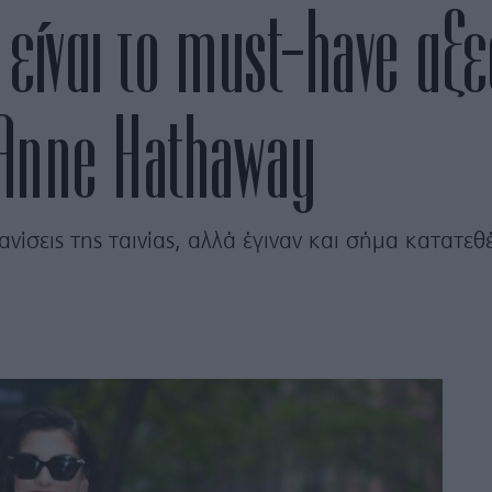
ς είναι το must-have αξ
Anne Hathaway
σεις της ταινίας, αλλά έγιναν και σήμα κατατεθέν