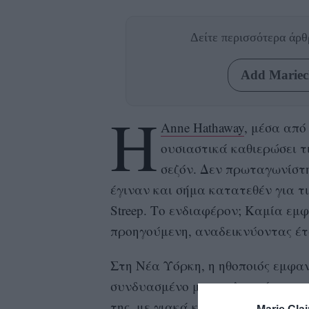
Δείτε περισσότερα άρ
Add Mariecl
Η
Anne Hathaway
, μέσα από
ουσιαστικά καθιερώσει τ
σεζόν. Δεν πρωταγωνίστη
έγιναν και σήμα κατατεθέν για τι
Streep. Το ενδιαφέρον; Καμία εμφ
προηγούμενη, αναδεικνύοντας έτσι
Στη Νέα Υόρκη, η ηθοποιός εμφαν
συνδυασμένο με μια λεοπάρ καμπαρ
της, με γιακά και κουμπιά, ταίρι