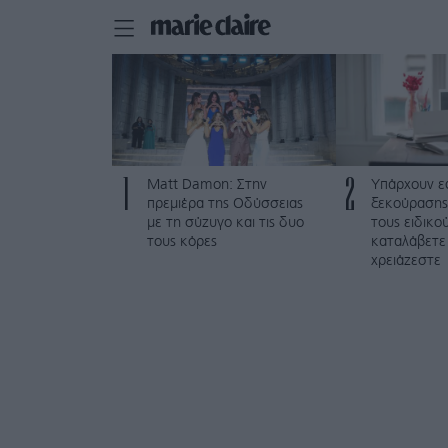
1
2
Matt Damon: Στην
Υπάρχουν ε
πρεμιέρα της Οδύσσειας
ξεκούρασης
με τη σύζυγο και τις δυο
τους ειδικο
τους κόρες
καταλάβετε
χρειάζεστε