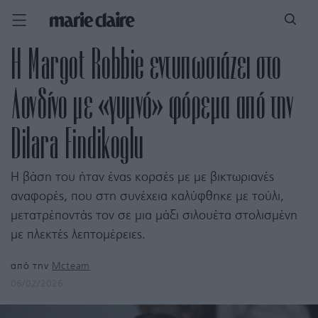
Η Margot Robbie εντυπωσιάζει στο
Λονδίνο με «γυμνό» φόρεμα από την
Dilara Findikoglu
H βάση του ήταν ένας κορσές με με βικτωριανές
αναφορές, που στη συνέχεια καλύφθηκε με τούλι,
μετατρέποντάς τον σε μια μάξι σιλουέτα στολισμένη
με πλεκτές λεπτομέρειες.
από την
Mcteam
06/02/2026