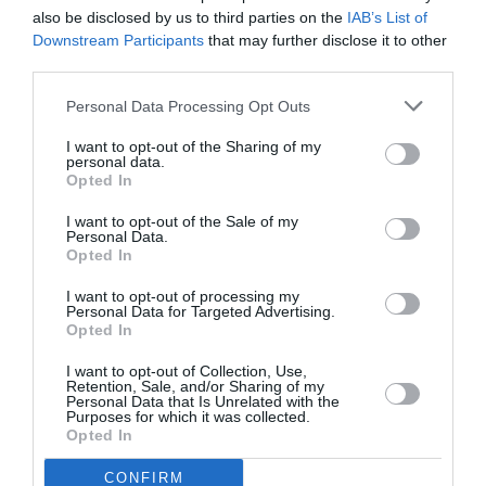
δανείστηκε μια καρφίτσα του 1920, στερεωμένη
also be disclosed by us to third parties on the
IAB’s List of
πάνω στο choker, που ταίριαζε με μια ακόμη
Downstream Participants
that may further disclose it to other
third parties.
τοποθετημένη στο μπούστο.
Personal Data Processing Opt Outs
Ακόμη πιο διακριτικό ήταν το βραχιόλι της, το
I want to opt-out of the Sharing of my
οποίο ανήκε στην αδελφή της Έμιλι Μπροντέ,
personal data.
Opted In
Σαρλότ. Πρόκειται για αντίγραφο ενός
I want to opt-out of the Sale of my
βραχιολιού φτιαγμένου από τα μαλλιά της
Personal Data.
Έμιλι και της Αν Μπροντέ, όπως συνηθιζόταν
Opted In
στο βικτωριανό πένθος, όπου τα κοσμήματα από
I want to opt-out of processing my
Personal Data for Targeted Advertising.
μαλλιά αγαπημένων προσώπων λειτουργούσαν
Opted In
ως ενθύμιο μνήμης και αγάπης.
I want to opt-out of Collection, Use,
Retention, Sale, and/or Sharing of my
Personal Data that Is Unrelated with the
Purposes for which it was collected.
Opted In
CONFIRM