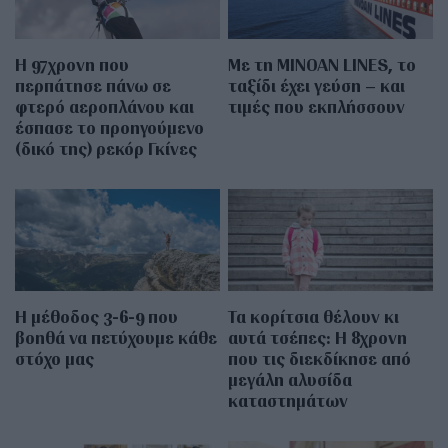
Η 97χρονη που
Με τη MINOAN LINES, το
περπάτησε πάνω σε
ταξίδι έχει γεύση – και
φτερό αεροπλάνου και
τιμές που εκπλήσσουν
έσπασε το προηγούμενο
(δικό της) ρεκόρ Γκίνες
Η μέθοδος 3-6-9 που
Τα κορίτσια θέλουν κι
βοηθά να πετύχουμε κάθε
αυτά τσέπες: Η 8χρονη
στόχο μας
που τις διεκδίκησε από
μεγάλη αλυσίδα
καταστημάτων