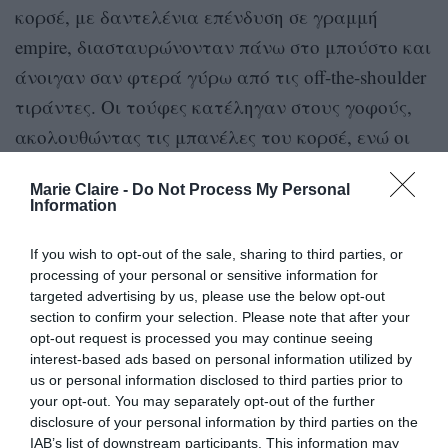
κορσέ, με δαντελένια επένδυση σε γραμμή
empire, διασταυρώνονταν πάνω στο μπούστο και
άνοιγαν σαν φτερά γύρω από τις off-the-shoulder
τιράντες. Οι τούφες κατέληγαν στους γοφούς,
ακολουθώντας τις μπανέλες του κορσέ, ενώ οι
κόμποι επανεμφανίζονταν στο ντεκολτέ. Πιο
Marie Claire -
Do Not Process My Personal
χαμηλά, οι πλεξούδες διασταυρώνονταν ξανά,
Information
αυτή τη φορά σαν σκοινιά τυλιγμένα γύρω από
τις γάμπες της.
If you wish to opt-out of the sale, sharing to third parties, or
processing of your personal or sensitive information for
targeted advertising by us, please use the below opt-out
Στα κοσμήματα η Robbie επέλεξε ένα ζευγάρι
section to confirm your selection. Please note that after your
σκουλαρίκια με γρανάτη, διαμάντια και πέρλες
opt-out request is processed you may continue seeing
interest-based ads based on personal information utilized by
από τη Jessica McCormack. Το βολάν choker που
us or personal information disclosed to third parties prior to
φορούσε προερχόταν επίσης από τα ατελιέ της
your opt-out. You may separately opt-out of the further
disclosure of your personal information by third parties on the
Findikoglu. Από τα αρχεία του οίκου Boucheron
IAB’s list of downstream participants. This information may