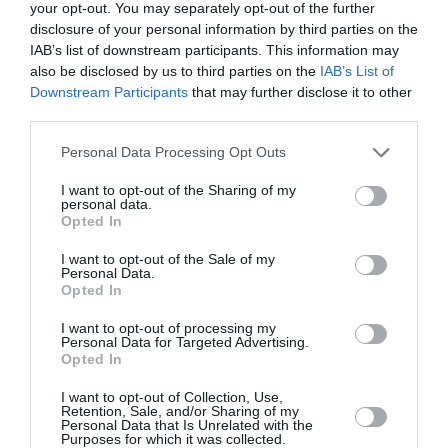
your opt-out. You may separately opt-out of the further
κοσμήματα, η ηθοποιός επέλεξε τρία
disclosure of your personal information by third parties on the
διαφορετικά Coco Crush δαχτυλίδια του οίκου,
IAB’s list of downstream participants. This information may
επιβεβαιώνοντας την προσήλωσή της στη
also be disclosed by us to third parties on the
IAB’s List of
Downstream Participants
that may further disclose it to other
διακριτική πολυτέλεια.
third parties.
Personal Data Processing Opt Outs
I want to opt-out of the Sharing of my
personal data.
Opted In
I want to opt-out of the Sale of my
Personal Data.
Opted In
I want to opt-out of processing my
Personal Data for Targeted Advertising.
Opted In
I want to opt-out of Collection, Use,
Retention, Sale, and/or Sharing of my
Personal Data that Is Unrelated with the
Purposes for which it was collected.