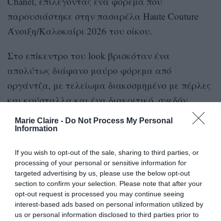
Chanel, επιλέγοντας ένα φόρεμα που
παρουσιάστηκε στην πασαρέλα Haute Couture
Άνοιξη/Καλοκαίρι 2026 του οίκου.
Στο επίκεντρο του look βρισκόταν ένα
απολύτως διάφανο μαύρο φόρεμα από
οργάντζα, με τελείωμα διακοσμημένο με πέρλες
και κρύσταλλα και ένα διακριτικό, σχεδόν
«αγκάθινο» μοτίβο να αγκαλιάζει το ντεκολτέ.
Marie Claire -
Do Not Process My Personal
Κάτω από το φόρεμα, η Robbie φορούσε μαύρα
Information
εσώρουχα Chanel σουτιέν και lingerie shorts,
If you wish to opt-out of the sale, sharing to third parties, or
κεντημένα με φίνα λουλουδένια σχέδια.
processing of your personal or sensitive information for
targeted advertising by us, please use the below opt-out
Ολοκλήρωσε την εμφάνιση με μαύρες γόβες από
section to confirm your selection. Please note that after your
opt-out request is processed you may continue seeing
την ίδια συλλογή, ενώ κρατούσε μια παλ ροζ
interest-based ads based on personal information utilized by
τσάντα από οργάντζα. Σε ό,τι αφορά τα
us or personal information disclosed to third parties prior to