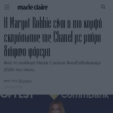
Η Margot Robbie είναι η πιο κομψή
εκπρόσωπος της Chanel με μαύρο
διάφανο φόρεμα
Aπό τη συλλογή Haute Couture Άνοιξη/Καλοκαίρι
2026 του οίκου.
από την
Mcteam
25/02/2026