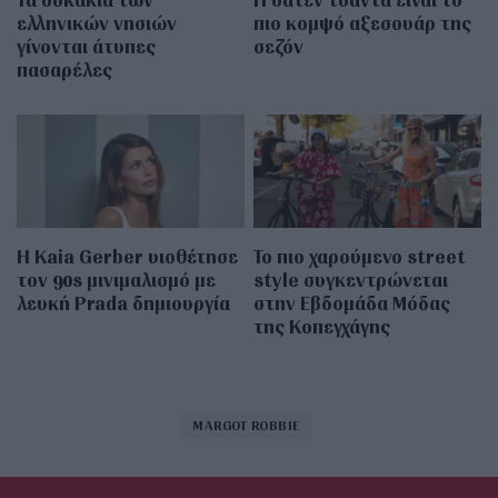
ελληνικών νησιών
πιο κομψό αξεσουάρ της
γίνονται άτυπες
σεζόν
πασαρέλες
Η Kaia Gerber υιοθέτησε
Το πιο χαρούμενο street
τον 90s μινιμαλισμό με
style συγκεντρώνεται
λευκή Prada δημιουργία
στην Εβδομάδα Μόδας
της Κοπεγχάγης
MARGOT ROBBIE