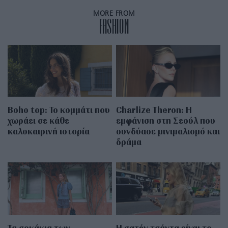
MORE FROM
FASHION
Boho top: Το κομμάτι που
Charlize Theron: Η
χωράει σε κάθε
εμφάνιση στη Σεούλ που
καλοκαιρινή ιστορία
συνδύασε μινιμαλισμό και
δράμα
Τα σοκάκια των
Η σατέν τσάντα είναι το